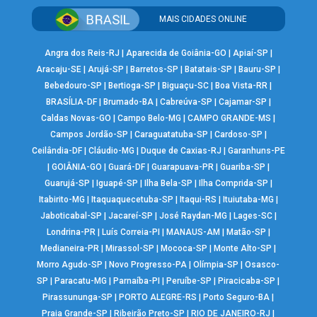
MAIS CIDADES ONLINE
Angra dos Reis-RJ
|
Aparecida de Goiânia-GO
|
Apiaí-SP
|
Aracaju-SE
|
Arujá-SP
|
Barretos-SP
|
Batatais-SP
|
Bauru-SP
|
Bebedouro-SP
|
Bertioga-SP
|
Biguaçu-SC
|
Boa Vista-RR
|
BRASÍLIA-DF
|
Brumado-BA
|
Cabreúva-SP
|
Cajamar-SP
|
Caldas Novas-GO
|
Campo Belo-MG
|
CAMPO GRANDE-MS
|
Campos Jordão-SP
|
Caraguatatuba-SP
|
Cardoso-SP
|
Ceilândia-DF
|
Cláudio-MG
|
Duque de Caxias-RJ
|
Garanhuns-PE
|
GOIÂNIA-GO
|
Guará-DF
|
Guarapuava-PR
|
Guariba-SP
|
Guarujá-SP
|
Iguapé-SP
|
Ilha Bela-SP
|
Ilha Comprida-SP
|
Itabirito-MG
|
Itaquaquecetuba-SP
|
Itaqui-RS
|
Ituiutaba-MG
|
Jaboticabal-SP
|
Jacareí-SP
|
José Raydan-MG
|
Lages-SC
|
Londrina-PR
|
Luís Correia-PI
|
MANAUS-AM
|
Matão-SP
|
Medianeira-PR
|
Mirassol-SP
|
Mococa-SP
|
Monte Alto-SP
|
Morro Agudo-SP
|
Novo Progresso-PA
|
Olímpia-SP
|
Osasco-
SP
|
Paracatu-MG
|
Parnaíba-PI
|
Peruíbe-SP
|
Piracicaba-SP
|
Pirassununga-SP
|
PORTO ALEGRE-RS
|
Porto Seguro-BA
|
Praia Grande-SP
|
Ribeirão Preto-SP
|
RIO DE JANEIRO-RJ
|