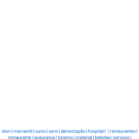
dom |
mercantil |
curso |
servi |
alimentação |
hospital |
' |
restaurantes |
restaurante |
segurança |
turismo |
material |
bebidas |
serviços |