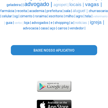
advogado |
vagas |
locais |
agropet |
geladeira |
|
aluguel |
farmácia |
receita |
academia |
prefeitura |
sala |
churrascaria
|
celular |
sg |
cimento |
roraima |
escritorio |
milho |
agro |
tela |
veterinario
igreja |
guia |
loja |
advogados |
e |
shopping |
a |
noticias |
|
verbo |
advocacia |
casa |
aço |
carros |
vendedor |
BAIXE NOSSO APLICATIVO