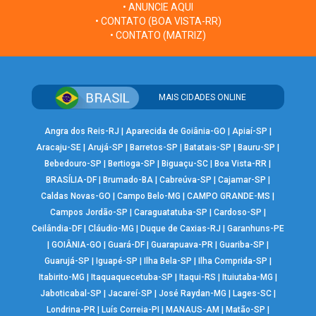
• ANUNCIE AQUI
• CONTATO (BOA VISTA-RR)
• CONTATO (MATRIZ)
MAIS CIDADES ONLINE
Angra dos Reis-RJ
|
Aparecida de Goiânia-GO
|
Apiaí-SP
|
Aracaju-SE
|
Arujá-SP
|
Barretos-SP
|
Batatais-SP
|
Bauru-SP
|
Bebedouro-SP
|
Bertioga-SP
|
Biguaçu-SC
|
Boa Vista-RR
|
BRASÍLIA-DF
|
Brumado-BA
|
Cabreúva-SP
|
Cajamar-SP
|
Caldas Novas-GO
|
Campo Belo-MG
|
CAMPO GRANDE-MS
|
Campos Jordão-SP
|
Caraguatatuba-SP
|
Cardoso-SP
|
Ceilândia-DF
|
Cláudio-MG
|
Duque de Caxias-RJ
|
Garanhuns-PE
|
GOIÂNIA-GO
|
Guará-DF
|
Guarapuava-PR
|
Guariba-SP
|
Guarujá-SP
|
Iguapé-SP
|
Ilha Bela-SP
|
Ilha Comprida-SP
|
Itabirito-MG
|
Itaquaquecetuba-SP
|
Itaqui-RS
|
Ituiutaba-MG
|
Jaboticabal-SP
|
Jacareí-SP
|
José Raydan-MG
|
Lages-SC
|
Londrina-PR
|
Luís Correia-PI
|
MANAUS-AM
|
Matão-SP
|