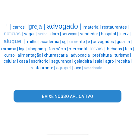
advogado |
' |
igreja |
carros |
material |
restaurantes |
noticias |
vagas |
dom |
serviços |
vendedor |
hospital |
|
servi |
verbo |
aluguel |
milho |
academia |
sg |
cimento |
e |
advogados |
guia |
a |
locais |
roraima |
loja |
shopping |
farmácia |
mercantil |
bebidas |
tela |
curso |
alimentação |
churrascaria |
advocacia |
prefeitura |
turismo |
celular |
casa |
escritorio |
segurança |
geladeira |
sala |
agro |
receita |
restaurante |
agropet |
aço |
veterinario |
BAIXE NOSSO APLICATIVO