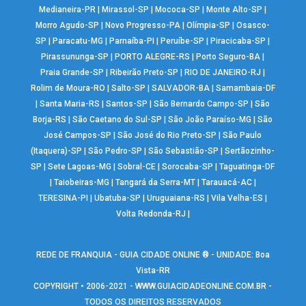
Medianeira-PR
|
Mirassol-SP
|
Mococa-SP
|
Monte Alto-SP
|
Morro Agudo-SP
|
Novo Progresso-PA
|
Olímpia-SP
|
Osasco-
SP
|
Paracatu-MG
|
Parnaíba-PI
|
Peruíbe-SP
|
Piracicaba-SP
|
Pirassununga-SP
|
PORTO ALEGRE-RS
|
Porto Seguro-BA
|
Praia Grande-SP
|
Ribeirão Preto-SP
|
RIO DE JANEIRO-RJ
|
Rolim de Moura-RO
|
Salto-SP
|
SALVADOR-BA
|
Samambaia-DF
|
Santa Maria-RS
|
Santos-SP
|
São Bernardo Campo-SP
|
São
Borja-RS
|
São Caetano do Sul-SP
|
São João Paraíso-MG
|
São
José Campos-SP
|
São José do Rio Preto-SP
|
São Paulo
(Itaquera)-SP
|
São Pedro-SP
|
São Sebastião-SP
|
Sertãozinho-
SP
|
Sete Lagoas-MG
|
Sobral-CE
|
Sorocaba-SP
|
Taguatinga-DF
|
Taiobeiras-MG
|
Tangará da Serra-MT
|
Tarauacá-AC
|
TERESINA-PI
|
Ubatuba-SP
|
Uruguaiana-RS
|
Vila Velha-ES
|
Volta Redonda-RJ
|
REDE DE FRANQUIA - GUIA CIDADE ONLINE ® - UNIDADE: Boa
Vista-RR
COPYRIGHT • 2006-2021 -
WWW.GUIACIDADEONLINE.COM.BR
-
TODOS OS DIREITOS RESERVADOS