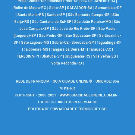
Praia Grande-SP
|
Ribeirão Preto-SP
|
RIO DE JANEIRO-RJ
|
Rolim de Moura-RO
|
Salto-SP
|
SALVADOR-BA
|
Samambaia-DF
|
Santa Maria-RS
|
Santos-SP
|
São Bernardo Campo-SP
|
São
Borja-RS
|
São Caetano do Sul-SP
|
São João Paraíso-MG
|
São
José Campos-SP
|
São José do Rio Preto-SP
|
São Paulo
(Itaquera)-SP
|
São Pedro-SP
|
São Sebastião-SP
|
Sertãozinho-
SP
|
Sete Lagoas-MG
|
Sobral-CE
|
Sorocaba-SP
|
Taguatinga-DF
|
Taiobeiras-MG
|
Tangará da Serra-MT
|
Tarauacá-AC
|
TERESINA-PI
|
Ubatuba-SP
|
Uruguaiana-RS
|
Vila Velha-ES
|
Volta Redonda-RJ
|
REDE DE FRANQUIA - GUIA CIDADE ONLINE ® - UNIDADE: Boa
Vista-RR
COPYRIGHT • 2006-2021 -
WWW.GUIACIDADEONLINE.COM.BR
-
TODOS OS DIREITOS RESERVADOS
POLÍTICA DE PRIVACIDADE E TERMOS DE USO