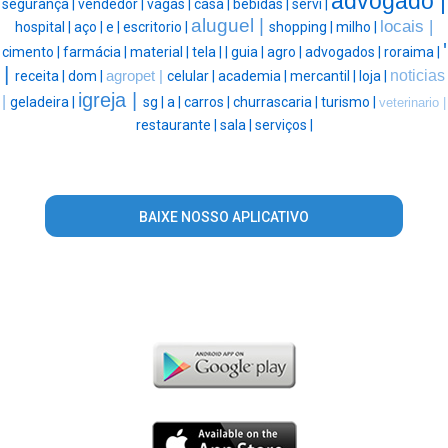
advogado |
segurança |
vendedor |
vagas |
casa |
bebidas |
servi |
aluguel |
locais |
hospital |
aço |
e |
escritorio |
shopping |
milho |
'
cimento |
farmácia |
material |
tela |
|
guia |
agro |
advogados |
roraima |
|
noticias
receita |
dom |
agropet |
celular |
academia |
mercantil |
loja |
igreja |
|
geladeira |
sg |
a |
carros |
churrascaria |
turismo |
veterinario |
restaurante |
sala |
serviços |
BAIXE NOSSO APLICATIVO