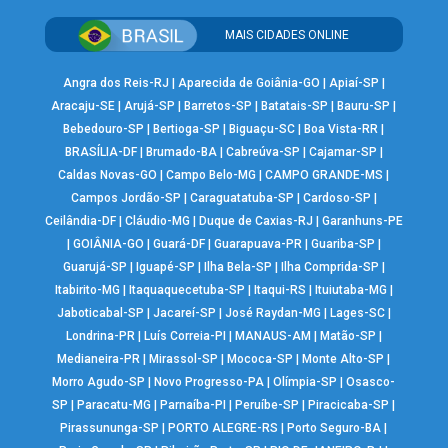
MAIS CIDADES ONLINE
Angra dos Reis-RJ
|
Aparecida de Goiânia-GO
|
Apiaí-SP
|
Aracaju-SE
|
Arujá-SP
|
Barretos-SP
|
Batatais-SP
|
Bauru-SP
|
Bebedouro-SP
|
Bertioga-SP
|
Biguaçu-SC
|
Boa Vista-RR
|
BRASÍLIA-DF
|
Brumado-BA
|
Cabreúva-SP
|
Cajamar-SP
|
Caldas Novas-GO
|
Campo Belo-MG
|
CAMPO GRANDE-MS
|
Campos Jordão-SP
|
Caraguatatuba-SP
|
Cardoso-SP
|
Ceilândia-DF
|
Cláudio-MG
|
Duque de Caxias-RJ
|
Garanhuns-PE
|
GOIÂNIA-GO
|
Guará-DF
|
Guarapuava-PR
|
Guariba-SP
|
Guarujá-SP
|
Iguapé-SP
|
Ilha Bela-SP
|
Ilha Comprida-SP
|
Itabirito-MG
|
Itaquaquecetuba-SP
|
Itaqui-RS
|
Ituiutaba-MG
|
Jaboticabal-SP
|
Jacareí-SP
|
José Raydan-MG
|
Lages-SC
|
Londrina-PR
|
Luís Correia-PI
|
MANAUS-AM
|
Matão-SP
|
Medianeira-PR
|
Mirassol-SP
|
Mococa-SP
|
Monte Alto-SP
|
Morro Agudo-SP
|
Novo Progresso-PA
|
Olímpia-SP
|
Osasco-
SP
|
Paracatu-MG
|
Parnaíba-PI
|
Peruíbe-SP
|
Piracicaba-SP
|
Pirassununga-SP
|
PORTO ALEGRE-RS
|
Porto Seguro-BA
|