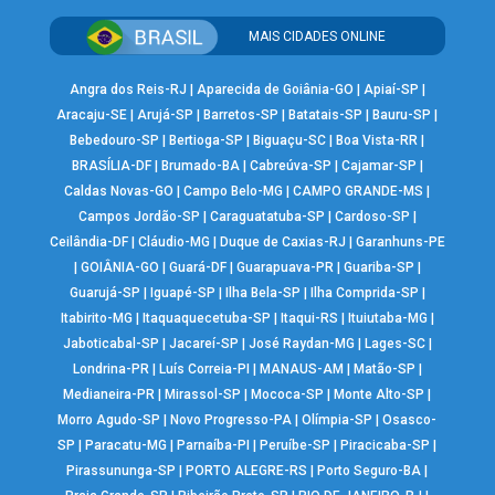
MAIS CIDADES ONLINE
Angra dos Reis-RJ
|
Aparecida de Goiânia-GO
|
Apiaí-SP
|
Aracaju-SE
|
Arujá-SP
|
Barretos-SP
|
Batatais-SP
|
Bauru-SP
|
Bebedouro-SP
|
Bertioga-SP
|
Biguaçu-SC
|
Boa Vista-RR
|
BRASÍLIA-DF
|
Brumado-BA
|
Cabreúva-SP
|
Cajamar-SP
|
Caldas Novas-GO
|
Campo Belo-MG
|
CAMPO GRANDE-MS
|
Campos Jordão-SP
|
Caraguatatuba-SP
|
Cardoso-SP
|
Ceilândia-DF
|
Cláudio-MG
|
Duque de Caxias-RJ
|
Garanhuns-PE
|
GOIÂNIA-GO
|
Guará-DF
|
Guarapuava-PR
|
Guariba-SP
|
Guarujá-SP
|
Iguapé-SP
|
Ilha Bela-SP
|
Ilha Comprida-SP
|
Itabirito-MG
|
Itaquaquecetuba-SP
|
Itaqui-RS
|
Ituiutaba-MG
|
Jaboticabal-SP
|
Jacareí-SP
|
José Raydan-MG
|
Lages-SC
|
Londrina-PR
|
Luís Correia-PI
|
MANAUS-AM
|
Matão-SP
|
Medianeira-PR
|
Mirassol-SP
|
Mococa-SP
|
Monte Alto-SP
|
Morro Agudo-SP
|
Novo Progresso-PA
|
Olímpia-SP
|
Osasco-
SP
|
Paracatu-MG
|
Parnaíba-PI
|
Peruíbe-SP
|
Piracicaba-SP
|
Pirassununga-SP
|
PORTO ALEGRE-RS
|
Porto Seguro-BA
|