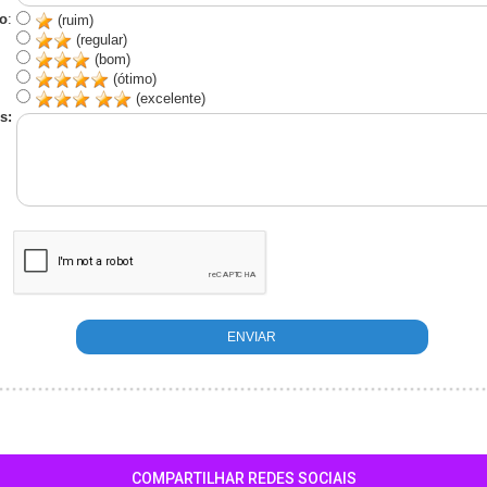
o
:
(ruim)
(regular)
(bom)
(ótimo)
(excelente)
s:
COMPARTILHAR REDES SOCIAIS