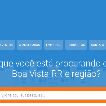
ass-mb/Seguranca.Class.php
on line
37
class-mb/Seguranca.Class.php
on line
37
a/www/class-mb/Seguranca.Class.php
on line
37
s-mb/Seguranca.Class.php
on line
37
EVENTOS
CLASSIFICADOS
EMPREGOS
CURRÍCULOS
CONTATO
que você está procurando
Boa Vista-RR e região?