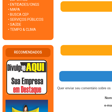
• ENTIDADES/ONGS
• MAPA
• BUSCA CEP
• SERVIÇOS PÚBLICOS
• SAÚDE
• TEMPO & CLIMA
RECOMENDADOS
Quer enviar seu comentário sobre os 
Nom
e-mai