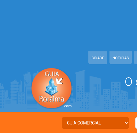
Warning
: Illegal string offset 'TWITTER' in
/home/guiaroraima/www/cl
Warning
: Illegal string offset 'FACEBOOK' in
/home/guiaroraima/www/
Warning
: Illegal string offset 'PALAVRA_CHAVE' in
/home/guiaroraim
Warning
: Illegal string offset 'NOME' in
/home/guiaroraima/www/clas
CIDADE
NOTÍCIAS
O 