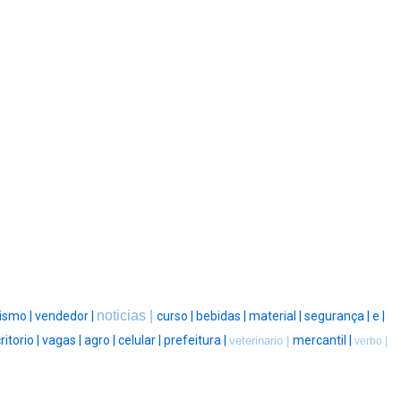
noticias |
ismo |
vendedor |
curso |
bebidas |
material |
segurança |
e |
ritorio |
vagas |
agro |
celular |
prefeitura |
mercantil |
veterinario |
verbo |