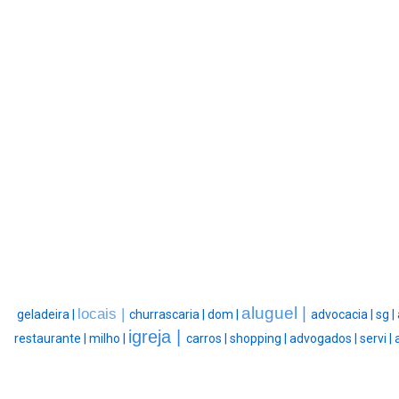
aluguel |
locais |
geladeira |
churrascaria |
dom |
advocacia |
sg |
igreja |
restaurante |
milho |
carros |
shopping |
advogados |
servi |