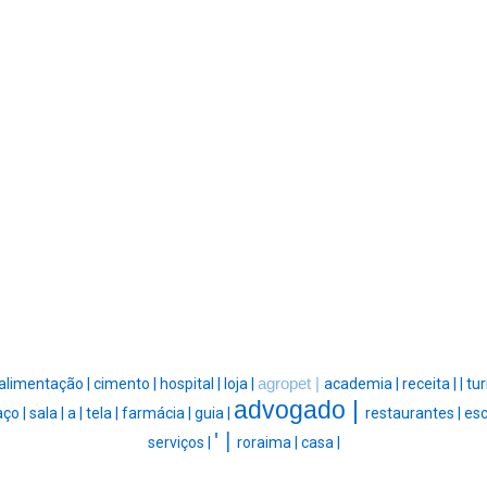
alimentação |
cimento |
hospital |
loja |
agropet |
academia |
receita |
|
tur
advogado |
aço |
sala |
a |
tela |
farmácia |
guia |
restaurantes |
esc
' |
serviços |
roraima |
casa |