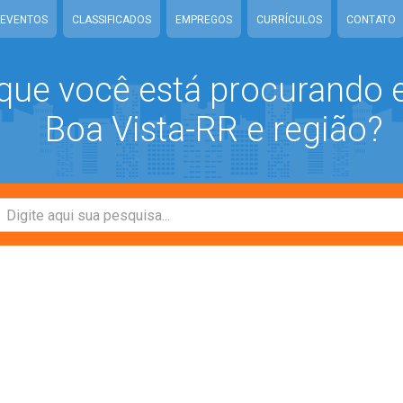
EVENTOS
CLASSIFICADOS
EMPREGOS
CURRÍCULOS
CONTATO
que você está procurando
Boa Vista-RR e região?