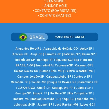
• GUIA MOBILE
• ANUNCIE AQUI
• CONTATO (BOA VISTA-RR)
• CONTATO (MATRIZ)
MAIS CIDADES ONLINE
Angra dos Reis-RJ
|
Aparecida de Goiânia-GO
|
Apiaí-SP
|
Aracaju-SE
|
Arujá-SP
|
Barretos-SP
|
Batatais-SP
|
Bauru-SP
|
Bebedouro-SP
|
Bertioga-SP
|
Biguaçu-SC
|
Boa Vista-RR
|
BRASÍLIA-DF
|
Brumado-BA
|
Cabreúva-SP
|
Cajamar-SP
|
Caldas Novas-GO
|
Campo Belo-MG
|
CAMPO GRANDE-MS
|
Campos Jordão-SP
|
Caraguatatuba-SP
|
Cardoso-SP
|
Ceilândia-DF
|
Cláudio-MG
|
Duque de Caxias-RJ
|
Garanhuns-PE
|
GOIÂNIA-GO
|
Guará-DF
|
Guarapuava-PR
|
Guariba-SP
|
Guarujá-SP
|
Iguapé-SP
|
Ilha Bela-SP
|
Ilha Comprida-SP
|
Itabirito-MG
|
Itaquaquecetuba-SP
|
Itaqui-RS
|
Ituiutaba-MG
|
Jaboticabal-SP
|
Jacareí-SP
|
José Raydan-MG
|
Lages-SC
|