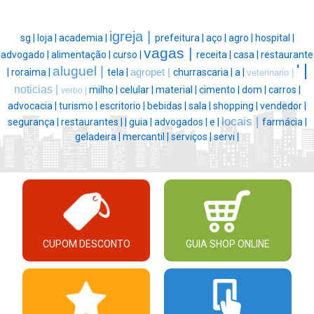
igreja |
sg |
loja |
academia |
prefeitura |
aço |
agro |
hospital |
vagas |
advogado |
alimentação |
curso |
receita |
casa |
restaurante
' |
aluguel |
|
roraima |
tela |
agropet |
churrascaria |
a |
veterinario |
noticias |
milho |
celular |
material |
cimento |
dom |
carros |
verbo |
advocacia |
turismo |
escritorio |
bebidas |
sala |
shopping |
vendedor |
locais |
segurança |
restaurantes |
|
guia |
advogados |
e |
farmácia |
geladeira |
mercantil |
serviços |
servi |
CUPOM DESCONTO
GUIA SHOP ONLINE