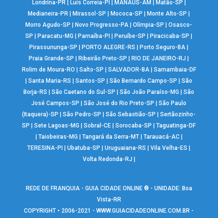
Londrina-PR
|
Luís Correia-PI
|
MANAUS-AM
|
Matão-SP
|
Medianeira-PR
|
Mirassol-SP
|
Mococa-SP
|
Monte Alto-SP
|
Morro Agudo-SP
|
Novo Progresso-PA
|
Olímpia-SP
|
Osasco-
SP
|
Paracatu-MG
|
Parnaíba-PI
|
Peruíbe-SP
|
Piracicaba-SP
|
Pirassununga-SP
|
PORTO ALEGRE-RS
|
Porto Seguro-BA
|
Praia Grande-SP
|
Ribeirão Preto-SP
|
RIO DE JANEIRO-RJ
|
Rolim de Moura-RO
|
Salto-SP
|
SALVADOR-BA
|
Samambaia-DF
|
Santa Maria-RS
|
Santos-SP
|
São Bernardo Campo-SP
|
São
Borja-RS
|
São Caetano do Sul-SP
|
São João Paraíso-MG
|
São
José Campos-SP
|
São José do Rio Preto-SP
|
São Paulo
(Itaquera)-SP
|
São Pedro-SP
|
São Sebastião-SP
|
Sertãozinho-
SP
|
Sete Lagoas-MG
|
Sobral-CE
|
Sorocaba-SP
|
Taguatinga-DF
|
Taiobeiras-MG
|
Tangará da Serra-MT
|
Tarauacá-AC
|
TERESINA-PI
|
Ubatuba-SP
|
Uruguaiana-RS
|
Vila Velha-ES
|
Volta Redonda-RJ
|
REDE DE FRANQUIA - GUIA CIDADE ONLINE ® - UNIDADE: Boa
Vista-RR
COPYRIGHT • 2006-2021 -
WWW.GUIACIDADEONLINE.COM.BR
-