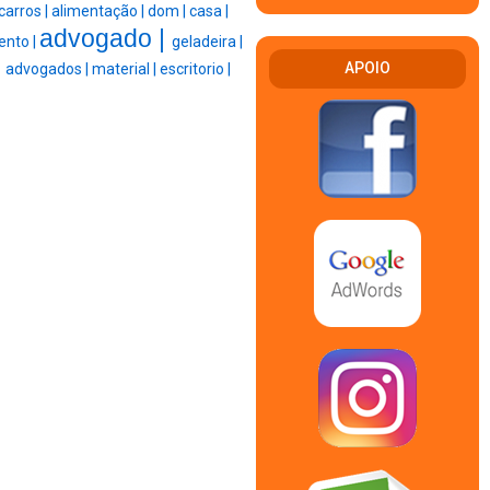
carros |
alimentação |
dom |
casa |
advogado |
ento |
geladeira |
|
APOIO
advogados |
material |
escritorio |