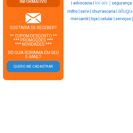
INFORMATIVO
locais |
|
advocacia |
segurança 
alugu
milho |
servi |
churrascaria |
mercantil |
loja |
celular |
serviços 
GOSTARIA DE RECEBER?
** CUPOM DESCONTO **
*** PROMOÇÕES ***
*** NOVIDADES ***
DO GUIA RORAIMA EM SEU
E-MAIL?