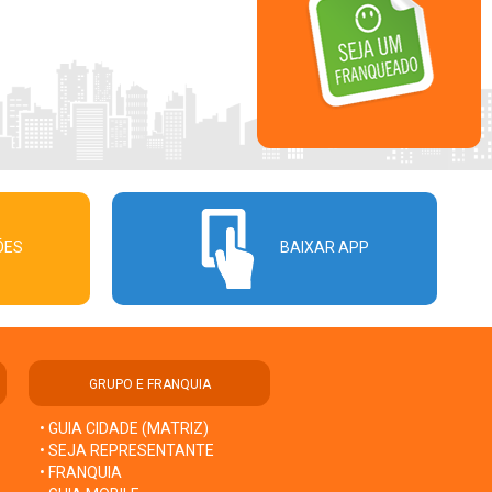
ÕES
BAIXAR APP
GRUPO E FRANQUIA
• GUIA CIDADE (MATRIZ)
• SEJA REPRESENTANTE
• FRANQUIA