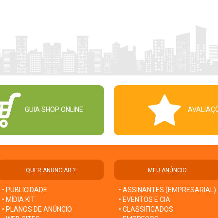
GUIA SHOP ONLINE
AVALIAÇ
QUER ANUNCIAR ?
MEU ANÚNCIO
• PUBLICIDADE
• ASSINANTES (EMPRESARIAL)
• MÍDIA KIT
• EVENTOS E CIA
• PLANOS DE ANÚNCIO
• CLASSIFICADOS