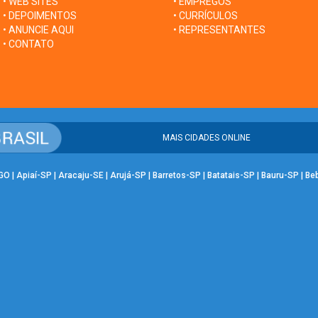
• WEB SITES
• EMPREGOS
• DEPOIMENTOS
• CURRÍCULOS
• ANUNCIE AQUI
• REPRESENTANTES
• CONTATO
MAIS CIDADES ONLINE
-GO
|
Apiaí-SP
|
Aracaju-SE
|
Arujá-SP
|
Barretos-SP
|
Batatais-SP
|
Bauru-SP
|
Be
breúva-SP
|
Cajamar-SP
|
Caldas Novas-GO
|
Campo Belo-MG
|
CAMPO GRANDE
MG
|
Duque de Caxias-RJ
|
Garanhuns-PE
|
GOIÂNIA-GO
|
Guará-DF
|
Guarapuava
MG
|
Itaquaquecetuba-SP
|
Itaqui-RS
|
Ituiutaba-MG
|
Jaboticabal-SP
|
Jacareí-SP
|
Medianeira-PR
|
Mirassol-SP
|
Mococa-SP
|
Monte Alto-SP
|
Morro Agudo-SP
|
SP
|
Piracicaba-SP
|
Pirassununga-SP
|
PORTO ALEGRE-RS
|
Porto Seguro-BA
|
P
P
|
SALVADOR-BA
|
Samambaia-DF
|
Santa Maria-RS
|
Santos-SP
|
São Bernard
Campos-SP
|
São José do Rio Preto-SP
|
São Paulo (Itaquera)-SP
|
São Pedro-SP
guatinga-DF
|
Taiobeiras-MG
|
Tangará da Serra-MT
|
Tarauacá-AC
|
TERESINA-PI