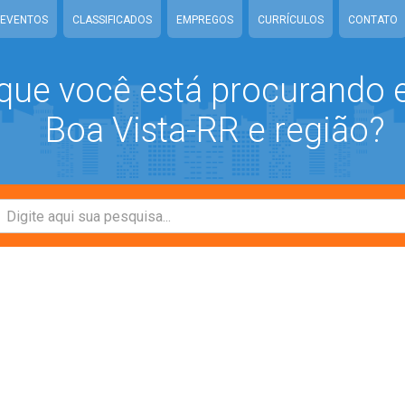
EVENTOS
CLASSIFICADOS
EMPREGOS
CURRÍCULOS
CONTATO
que você está procurando
Boa Vista-RR e região?