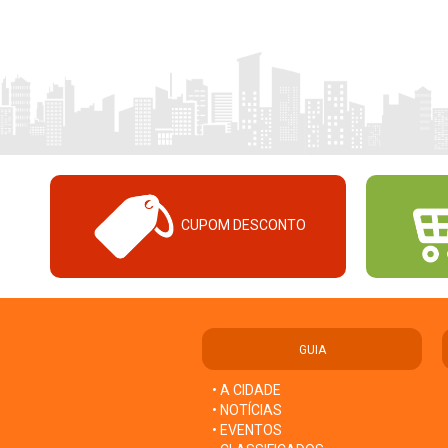
CUPOM DESCONTO
GUIA
• A CIDADE
• NOTÍCIAS
• EVENTOS