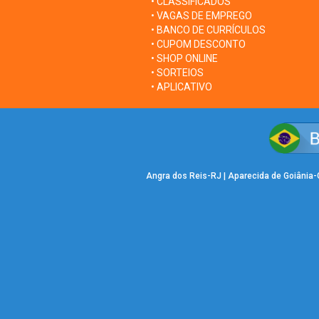
• CLASSIFICADOS
• VAGAS DE EMPREGO
• BANCO DE CURRÍCULOS
• CUPOM DESCONTO
• SHOP ONLINE
• SORTEIOS
• APLICATIVO
Angra dos Reis-RJ
|
Aparecida de Goiânia
Vista-RR
|
BRASÍLIA-DF
|
Brumado-BA
|
Ca
SP
|
Cardoso-SP
|
Ceilândia-DF
|
Cláudio-
Ilha Bela-SP
|
Ilha Comprida-SP
|
Itabirito-
|
Luís Correia-PI
|
MANAUS-AM
|
Matão-SP
SP
|
Paracatu-MG
|
Parnaíba-PI
|
Peruíbe-
JANEIRO-RJ
|
Rolim de Moura-RO
|
Salto-S
Sul-SP
|
São João Paraíso-MG
|
São José 
Lagoas-MG
|
Sobral-CE
|
Sorocaba-SP
|
Ta