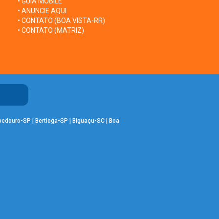
• GUIA MOBILE
• ANUNCIE AQUI
• CONTATO (BOA VISTA-RR)
• CONTATO (MATRIZ)
bedouro-SP
|
Bertioga-SP
|
Biguaçu-SC
|
Boa
-MS
|
Campos Jordão-SP
|
Caraguatatuba-
-PR
|
Guariba-SP
|
Guarujá-SP
|
Iguapé-SP
|
|
José Raydan-MG
|
Lages-SC
|
Londrina-PR
Novo Progresso-PA
|
Olímpia-SP
|
Osasco-
raia Grande-SP
|
Ribeirão Preto-SP
|
RIO DE
o Campo-SP
|
São Borja-RS
|
São Caetano do
|
São Sebastião-SP
|
Sertãozinho-SP
|
Sete
|
Ubatuba-SP
|
Uruguaiana-RS
|
Vila Velha-