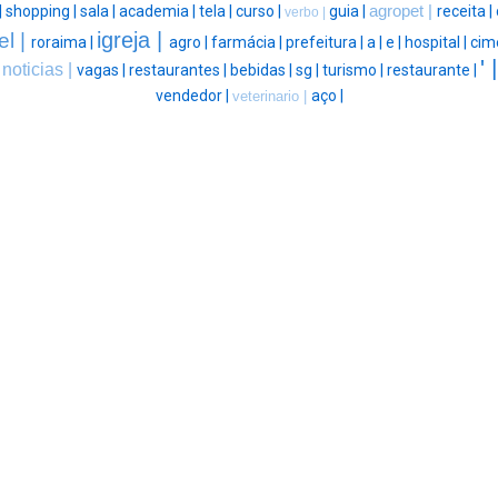
|
shopping |
sala |
academia |
tela |
curso |
guia |
agropet |
receita |
verbo |
igreja |
el |
roraima |
agro |
farmácia |
prefeitura |
a |
e |
hospital |
cim
' 
noticias |
|
vagas |
restaurantes |
bebidas |
sg |
turismo |
restaurante |
vendedor |
aço |
veterinario |