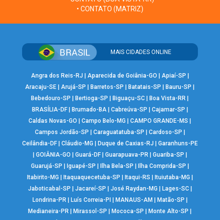
• CONTATO (MATRIZ)
MAIS CIDADES ONLINE
Angra dos Reis-RJ
|
Aparecida de Goiânia-GO
|
Apiaí-SP
|
Aracaju-SE
|
Arujá-SP
|
Barretos-SP
|
Batatais-SP
|
Bauru-SP
|
Bebedouro-SP
|
Bertioga-SP
|
Biguaçu-SC
|
Boa Vista-RR
|
BRASÍLIA-DF
|
Brumado-BA
|
Cabreúva-SP
|
Cajamar-SP
|
Caldas Novas-GO
|
Campo Belo-MG
|
CAMPO GRANDE-MS
|
Campos Jordão-SP
|
Caraguatatuba-SP
|
Cardoso-SP
|
Ceilândia-DF
|
Cláudio-MG
|
Duque de Caxias-RJ
|
Garanhuns-PE
|
GOIÂNIA-GO
|
Guará-DF
|
Guarapuava-PR
|
Guariba-SP
|
Guarujá-SP
|
Iguapé-SP
|
Ilha Bela-SP
|
Ilha Comprida-SP
|
Itabirito-MG
|
Itaquaquecetuba-SP
|
Itaqui-RS
|
Ituiutaba-MG
|
Jaboticabal-SP
|
Jacareí-SP
|
José Raydan-MG
|
Lages-SC
|
Londrina-PR
|
Luís Correia-PI
|
MANAUS-AM
|
Matão-SP
|
Medianeira-PR
|
Mirassol-SP
|
Mococa-SP
|
Monte Alto-SP
|