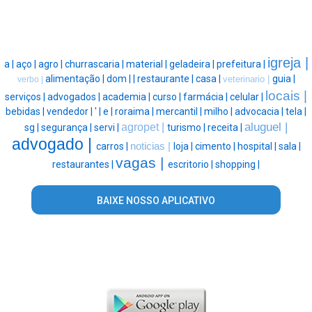
igreja |
a |
aço |
agro |
churrascaria |
material |
geladeira |
prefeitura |
alimentação |
dom |
|
restaurante |
casa |
guia |
veterinario |
verbo |
locais |
serviços |
advogados |
academia |
curso |
farmácia |
celular |
bebidas |
vendedor |
' |
e |
roraima |
mercantil |
milho |
advocacia |
tela |
aluguel |
agropet |
sg |
segurança |
servi |
turismo |
receita |
advogado |
carros |
noticias |
loja |
cimento |
hospital |
sala |
vagas |
restaurantes |
escritorio |
shopping |
BAIXE NOSSO APLICATIVO