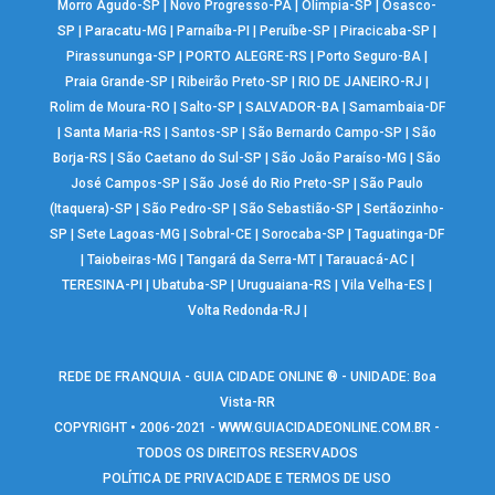
Morro Agudo-SP
|
Novo Progresso-PA
|
Olímpia-SP
|
Osasco-
SP
|
Paracatu-MG
|
Parnaíba-PI
|
Peruíbe-SP
|
Piracicaba-SP
|
Pirassununga-SP
|
PORTO ALEGRE-RS
|
Porto Seguro-BA
|
Praia Grande-SP
|
Ribeirão Preto-SP
|
RIO DE JANEIRO-RJ
|
Rolim de Moura-RO
|
Salto-SP
|
SALVADOR-BA
|
Samambaia-DF
|
Santa Maria-RS
|
Santos-SP
|
São Bernardo Campo-SP
|
São
Borja-RS
|
São Caetano do Sul-SP
|
São João Paraíso-MG
|
São
José Campos-SP
|
São José do Rio Preto-SP
|
São Paulo
(Itaquera)-SP
|
São Pedro-SP
|
São Sebastião-SP
|
Sertãozinho-
SP
|
Sete Lagoas-MG
|
Sobral-CE
|
Sorocaba-SP
|
Taguatinga-DF
|
Taiobeiras-MG
|
Tangará da Serra-MT
|
Tarauacá-AC
|
TERESINA-PI
|
Ubatuba-SP
|
Uruguaiana-RS
|
Vila Velha-ES
|
Volta Redonda-RJ
|
REDE DE FRANQUIA - GUIA CIDADE ONLINE ® - UNIDADE: Boa
Vista-RR
COPYRIGHT • 2006-2021 -
WWW.GUIACIDADEONLINE.COM.BR
-
TODOS OS DIREITOS RESERVADOS
POLÍTICA DE PRIVACIDADE E TERMOS DE USO