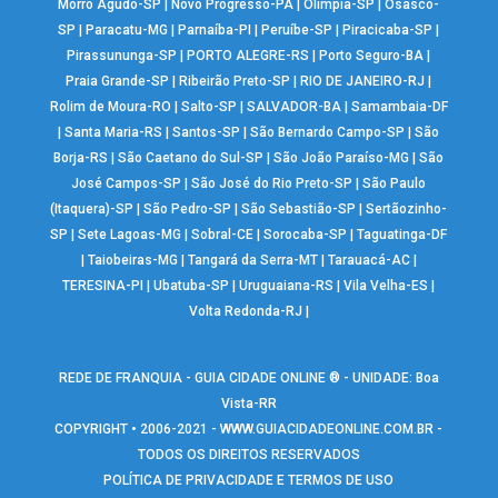
Morro Agudo-SP
|
Novo Progresso-PA
|
Olímpia-SP
|
Osasco-
SP
|
Paracatu-MG
|
Parnaíba-PI
|
Peruíbe-SP
|
Piracicaba-SP
|
Pirassununga-SP
|
PORTO ALEGRE-RS
|
Porto Seguro-BA
|
Praia Grande-SP
|
Ribeirão Preto-SP
|
RIO DE JANEIRO-RJ
|
Rolim de Moura-RO
|
Salto-SP
|
SALVADOR-BA
|
Samambaia-DF
|
Santa Maria-RS
|
Santos-SP
|
São Bernardo Campo-SP
|
São
Borja-RS
|
São Caetano do Sul-SP
|
São João Paraíso-MG
|
São
José Campos-SP
|
São José do Rio Preto-SP
|
São Paulo
(Itaquera)-SP
|
São Pedro-SP
|
São Sebastião-SP
|
Sertãozinho-
SP
|
Sete Lagoas-MG
|
Sobral-CE
|
Sorocaba-SP
|
Taguatinga-DF
|
Taiobeiras-MG
|
Tangará da Serra-MT
|
Tarauacá-AC
|
TERESINA-PI
|
Ubatuba-SP
|
Uruguaiana-RS
|
Vila Velha-ES
|
Volta Redonda-RJ
|
REDE DE FRANQUIA - GUIA CIDADE ONLINE ® - UNIDADE: Boa
Vista-RR
COPYRIGHT • 2006-2021 -
WWW.GUIACIDADEONLINE.COM.BR
-
TODOS OS DIREITOS RESERVADOS
POLÍTICA DE PRIVACIDADE E TERMOS DE USO