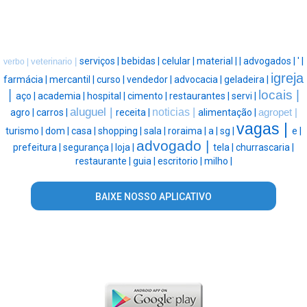
serviços |
bebidas |
celular |
material |
|
advogados |
' |
veterinario |
verbo |
igreja
farmácia |
mercantil |
curso |
vendedor |
advocacia |
geladeira |
|
locais |
aço |
academia |
hospital |
cimento |
restaurantes |
servi |
aluguel |
noticias |
agro |
carros |
receita |
alimentação |
agropet |
vagas |
turismo |
dom |
casa |
shopping |
sala |
roraima |
a |
sg |
e |
advogado |
prefeitura |
segurança |
loja |
tela |
churrascaria |
restaurante |
guia |
escritorio |
milho |
BAIXE NOSSO APLICATIVO