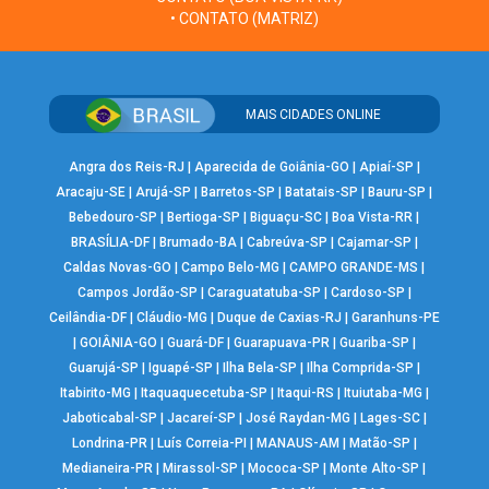
• CONTATO (MATRIZ)
MAIS CIDADES ONLINE
Angra dos Reis-RJ
|
Aparecida de Goiânia-GO
|
Apiaí-SP
|
Aracaju-SE
|
Arujá-SP
|
Barretos-SP
|
Batatais-SP
|
Bauru-SP
|
Bebedouro-SP
|
Bertioga-SP
|
Biguaçu-SC
|
Boa Vista-RR
|
BRASÍLIA-DF
|
Brumado-BA
|
Cabreúva-SP
|
Cajamar-SP
|
Caldas Novas-GO
|
Campo Belo-MG
|
CAMPO GRANDE-MS
|
Campos Jordão-SP
|
Caraguatatuba-SP
|
Cardoso-SP
|
Ceilândia-DF
|
Cláudio-MG
|
Duque de Caxias-RJ
|
Garanhuns-PE
|
GOIÂNIA-GO
|
Guará-DF
|
Guarapuava-PR
|
Guariba-SP
|
Guarujá-SP
|
Iguapé-SP
|
Ilha Bela-SP
|
Ilha Comprida-SP
|
Itabirito-MG
|
Itaquaquecetuba-SP
|
Itaqui-RS
|
Ituiutaba-MG
|
Jaboticabal-SP
|
Jacareí-SP
|
José Raydan-MG
|
Lages-SC
|
Londrina-PR
|
Luís Correia-PI
|
MANAUS-AM
|
Matão-SP
|
Medianeira-PR
|
Mirassol-SP
|
Mococa-SP
|
Monte Alto-SP
|