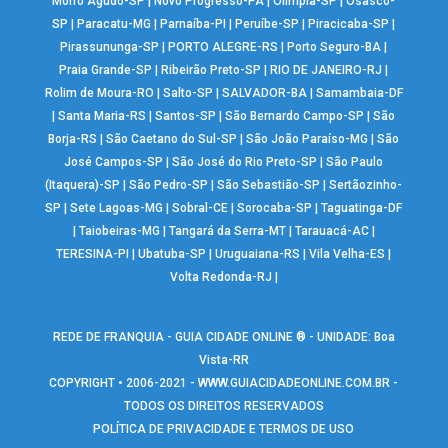
Morro Agudo-SP
|
Novo Progresso-PA
|
Olímpia-SP
|
Osasco-
SP
|
Paracatu-MG
|
Parnaíba-PI
|
Peruíbe-SP
|
Piracicaba-SP
|
Pirassununga-SP
|
PORTO ALEGRE-RS
|
Porto Seguro-BA
|
Praia Grande-SP
|
Ribeirão Preto-SP
|
RIO DE JANEIRO-RJ
|
Rolim de Moura-RO
|
Salto-SP
|
SALVADOR-BA
|
Samambaia-DF
|
Santa Maria-RS
|
Santos-SP
|
São Bernardo Campo-SP
|
São
Borja-RS
|
São Caetano do Sul-SP
|
São João Paraíso-MG
|
São
José Campos-SP
|
São José do Rio Preto-SP
|
São Paulo
(Itaquera)-SP
|
São Pedro-SP
|
São Sebastião-SP
|
Sertãozinho-
SP
|
Sete Lagoas-MG
|
Sobral-CE
|
Sorocaba-SP
|
Taguatinga-DF
|
Taiobeiras-MG
|
Tangará da Serra-MT
|
Tarauacá-AC
|
TERESINA-PI
|
Ubatuba-SP
|
Uruguaiana-RS
|
Vila Velha-ES
|
Volta Redonda-RJ
|
REDE DE FRANQUIA - GUIA CIDADE ONLINE ® - UNIDADE: Boa
Vista-RR
COPYRIGHT • 2006-2021 -
WWW.GUIACIDADEONLINE.COM.BR
-
TODOS OS DIREITOS RESERVADOS
POLÍTICA DE PRIVACIDADE E TERMOS DE USO