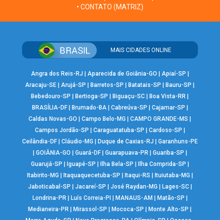
• CONTATO (MATRIZ)
MAIS CIDADES ONLINE
Angra dos Reis-RJ
|
Aparecida de Goiânia-GO
|
Apiaí-SP
|
Aracaju-SE
|
Arujá-SP
|
Barretos-SP
|
Batatais-SP
|
Bauru-SP
|
Bebedouro-SP
|
Bertioga-SP
|
Biguaçu-SC
|
Boa Vista-RR
|
BRASÍLIA-DF
|
Brumado-BA
|
Cabreúva-SP
|
Cajamar-SP
|
Caldas Novas-GO
|
Campo Belo-MG
|
CAMPO GRANDE-MS
|
Campos Jordão-SP
|
Caraguatatuba-SP
|
Cardoso-SP
|
Ceilândia-DF
|
Cláudio-MG
|
Duque de Caxias-RJ
|
Garanhuns-PE
|
GOIÂNIA-GO
|
Guará-DF
|
Guarapuava-PR
|
Guariba-SP
|
Guarujá-SP
|
Iguapé-SP
|
Ilha Bela-SP
|
Ilha Comprida-SP
|
Itabirito-MG
|
Itaquaquecetuba-SP
|
Itaqui-RS
|
Ituiutaba-MG
|
Jaboticabal-SP
|
Jacareí-SP
|
José Raydan-MG
|
Lages-SC
|
Londrina-PR
|
Luís Correia-PI
|
MANAUS-AM
|
Matão-SP
|
Medianeira-PR
|
Mirassol-SP
|
Mococa-SP
|
Monte Alto-SP
|