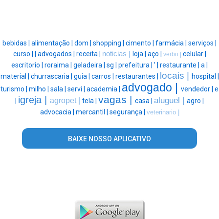
bebidas |
alimentação |
dom |
shopping |
cimento |
farmácia |
serviços |
curso |
|
advogados |
receita |
noticias |
loja |
aço |
celular |
verbo |
escritorio |
roraima |
geladeira |
sg |
prefeitura |
' |
restaurante |
a |
locais |
material |
churrascaria |
guia |
carros |
restaurantes |
hospital |
advogado |
turismo |
milho |
sala |
servi |
academia |
vendedor |
e
vagas |
igreja |
aluguel |
agropet |
|
tela |
casa |
agro |
advocacia |
mercantil |
segurança |
veterinario |
BAIXE NOSSO APLICATIVO