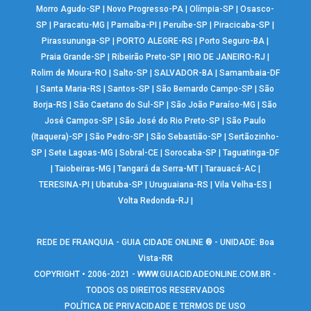
Morro Agudo-SP
|
Novo Progresso-PA
|
Olímpia-SP
|
Osasco-
SP
|
Paracatu-MG
|
Parnaíba-PI
|
Peruíbe-SP
|
Piracicaba-SP
|
Pirassununga-SP
|
PORTO ALEGRE-RS
|
Porto Seguro-BA
|
Praia Grande-SP
|
Ribeirão Preto-SP
|
RIO DE JANEIRO-RJ
|
Rolim de Moura-RO
|
Salto-SP
|
SALVADOR-BA
|
Samambaia-DF
|
Santa Maria-RS
|
Santos-SP
|
São Bernardo Campo-SP
|
São
Borja-RS
|
São Caetano do Sul-SP
|
São João Paraíso-MG
|
São
José Campos-SP
|
São José do Rio Preto-SP
|
São Paulo
(Itaquera)-SP
|
São Pedro-SP
|
São Sebastião-SP
|
Sertãozinho-
SP
|
Sete Lagoas-MG
|
Sobral-CE
|
Sorocaba-SP
|
Taguatinga-DF
|
Taiobeiras-MG
|
Tangará da Serra-MT
|
Tarauacá-AC
|
TERESINA-PI
|
Ubatuba-SP
|
Uruguaiana-RS
|
Vila Velha-ES
|
Volta Redonda-RJ
|
REDE DE FRANQUIA - GUIA CIDADE ONLINE ® - UNIDADE: Boa
Vista-RR
COPYRIGHT • 2006-2021 -
WWW.GUIACIDADEONLINE.COM.BR
-
TODOS OS DIREITOS RESERVADOS
POLÍTICA DE PRIVACIDADE E TERMOS DE USO