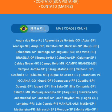
• CONTATO (BOA VISTA-RR)
• CONTATO (MATRIZ)
MAIS CIDADES ONLINE
Angra dos Reis-RJ
|
Aparecida de Goiânia-GO
|
Apiaí-SP
|
Aracaju-SE
|
Arujá-SP
|
Barretos-SP
|
Batatais-SP
|
Bauru-SP
|
Bebedouro-SP
|
Bertioga-SP
|
Biguaçu-SC
|
Boa Vista-RR
|
BRASÍLIA-DF
|
Brumado-BA
|
Cabreúva-SP
|
Cajamar-SP
|
Caldas Novas-GO
|
Campo Belo-MG
|
CAMPO GRANDE-MS
|
Campos Jordão-SP
|
Caraguatatuba-SP
|
Cardoso-SP
|
Ceilândia-DF
|
Cláudio-MG
|
Duque de Caxias-RJ
|
Garanhuns-PE
|
GOIÂNIA-GO
|
Guará-DF
|
Guarapuava-PR
|
Guariba-SP
|
Guarujá-SP
|
Iguapé-SP
|
Ilha Bela-SP
|
Ilha Comprida-SP
|
Itabirito-MG
|
Itaquaquecetuba-SP
|
Itaqui-RS
|
Ituiutaba-MG
|
Jaboticabal-SP
|
Jacareí-SP
|
José Raydan-MG
|
Lages-SC
|
Londrina-PR
|
Luís Correia-PI
|
MANAUS-AM
|
Matão-SP
|
Medianeira-PR
|
Mirassol-SP
|
Mococa-SP
|
Monte Alto-SP
|