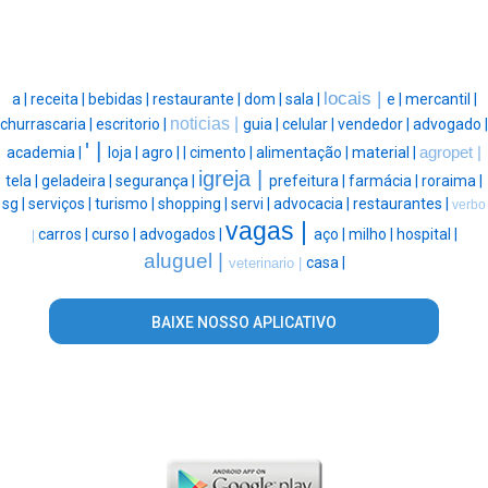
locais |
a |
receita |
bebidas |
restaurante |
dom |
sala |
e |
mercantil |
noticias |
churrascaria |
escritorio |
guia |
celular |
vendedor |
advogado |
' |
academia |
loja |
agro |
|
cimento |
alimentação |
material |
agropet |
igreja |
tela |
geladeira |
segurança |
prefeitura |
farmácia |
roraima |
sg |
serviços |
turismo |
shopping |
servi |
advocacia |
restaurantes |
verbo
vagas |
carros |
curso |
advogados |
aço |
milho |
hospital |
|
aluguel |
casa |
veterinario |
BAIXE NOSSO APLICATIVO