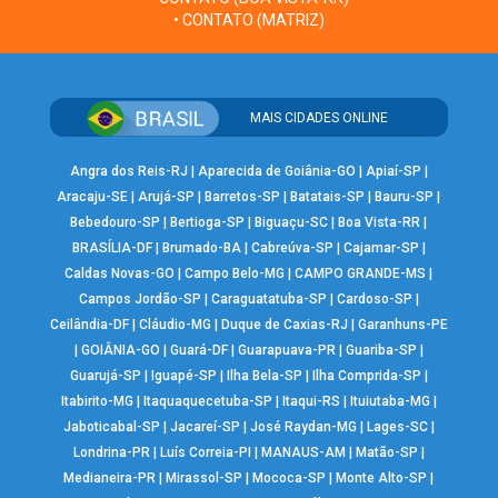
• CONTATO (MATRIZ)
MAIS CIDADES ONLINE
Angra dos Reis-RJ
|
Aparecida de Goiânia-GO
|
Apiaí-SP
|
Aracaju-SE
|
Arujá-SP
|
Barretos-SP
|
Batatais-SP
|
Bauru-SP
|
Bebedouro-SP
|
Bertioga-SP
|
Biguaçu-SC
|
Boa Vista-RR
|
BRASÍLIA-DF
|
Brumado-BA
|
Cabreúva-SP
|
Cajamar-SP
|
Caldas Novas-GO
|
Campo Belo-MG
|
CAMPO GRANDE-MS
|
Campos Jordão-SP
|
Caraguatatuba-SP
|
Cardoso-SP
|
Ceilândia-DF
|
Cláudio-MG
|
Duque de Caxias-RJ
|
Garanhuns-PE
|
GOIÂNIA-GO
|
Guará-DF
|
Guarapuava-PR
|
Guariba-SP
|
Guarujá-SP
|
Iguapé-SP
|
Ilha Bela-SP
|
Ilha Comprida-SP
|
Itabirito-MG
|
Itaquaquecetuba-SP
|
Itaqui-RS
|
Ituiutaba-MG
|
Jaboticabal-SP
|
Jacareí-SP
|
José Raydan-MG
|
Lages-SC
|
Londrina-PR
|
Luís Correia-PI
|
MANAUS-AM
|
Matão-SP
|
Medianeira-PR
|
Mirassol-SP
|
Mococa-SP
|
Monte Alto-SP
|