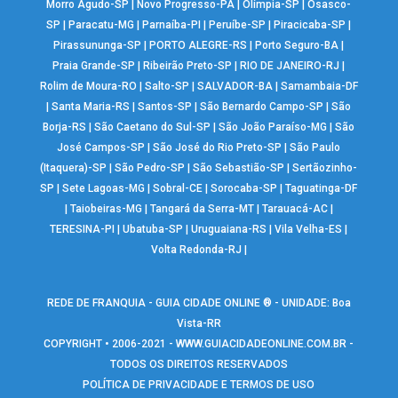
Morro Agudo-SP
|
Novo Progresso-PA
|
Olímpia-SP
|
Osasco-
SP
|
Paracatu-MG
|
Parnaíba-PI
|
Peruíbe-SP
|
Piracicaba-SP
|
Pirassununga-SP
|
PORTO ALEGRE-RS
|
Porto Seguro-BA
|
Praia Grande-SP
|
Ribeirão Preto-SP
|
RIO DE JANEIRO-RJ
|
Rolim de Moura-RO
|
Salto-SP
|
SALVADOR-BA
|
Samambaia-DF
|
Santa Maria-RS
|
Santos-SP
|
São Bernardo Campo-SP
|
São
Borja-RS
|
São Caetano do Sul-SP
|
São João Paraíso-MG
|
São
José Campos-SP
|
São José do Rio Preto-SP
|
São Paulo
(Itaquera)-SP
|
São Pedro-SP
|
São Sebastião-SP
|
Sertãozinho-
SP
|
Sete Lagoas-MG
|
Sobral-CE
|
Sorocaba-SP
|
Taguatinga-DF
|
Taiobeiras-MG
|
Tangará da Serra-MT
|
Tarauacá-AC
|
TERESINA-PI
|
Ubatuba-SP
|
Uruguaiana-RS
|
Vila Velha-ES
|
Volta Redonda-RJ
|
REDE DE FRANQUIA - GUIA CIDADE ONLINE ® - UNIDADE: Boa
Vista-RR
COPYRIGHT • 2006-2021 -
WWW.GUIACIDADEONLINE.COM.BR
-
TODOS OS DIREITOS RESERVADOS
POLÍTICA DE PRIVACIDADE E TERMOS DE USO