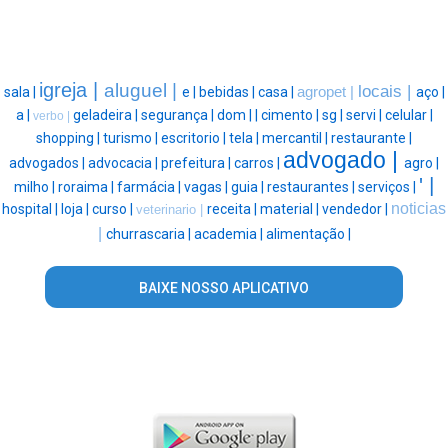
igreja |
aluguel |
locais |
sala |
e |
bebidas |
casa |
agropet |
aço |
a |
geladeira |
segurança |
dom |
|
cimento |
sg |
servi |
celular |
verbo |
shopping |
turismo |
escritorio |
tela |
mercantil |
restaurante |
advogado |
advogados |
advocacia |
prefeitura |
carros |
agro |
' |
milho |
roraima |
farmácia |
vagas |
guia |
restaurantes |
serviços |
noticias
hospital |
loja |
curso |
receita |
material |
vendedor |
veterinario |
|
churrascaria |
academia |
alimentação |
BAIXE NOSSO APLICATIVO