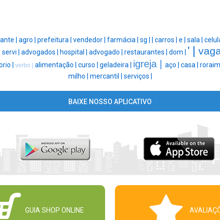
ante |
agro |
prefeitura |
vendedor |
farmácia |
sg |
|
carros |
e |
sala |
celul
' |
vaga
|
servi |
advogados |
hospital |
advogado |
restaurantes |
dom |
igreja |
orio |
alimentação |
curso |
geladeira |
aço |
casa |
roraim
verbo |
milho |
mercantil |
serviços |
BAIXE NOSSO APLICATIVO
GUIA SHOP ONLINE
AVALIAÇ