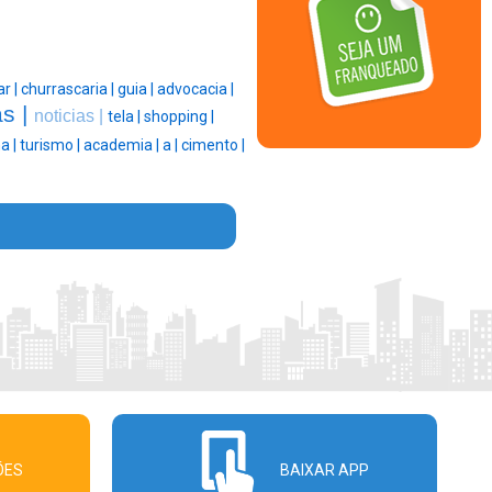
ar |
churrascaria |
guia |
advocacia |
s |
noticias |
tela |
shopping |
a |
turismo |
academia |
a |
cimento |
ÕES
BAIXAR APP