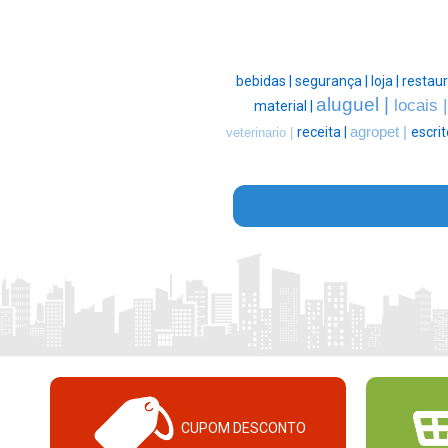
bebidas |
segurança |
loja |
restaur
aluguel |
locais 
material |
receita |
agropet |
escrit
veterinario |
CUPOM DESCONTO