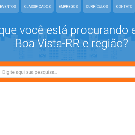
EVENTOS
CLASSIFICADOS
EMPREGOS
CURRÍCULOS
CONTATO
que você está procurando
Boa Vista-RR e região?