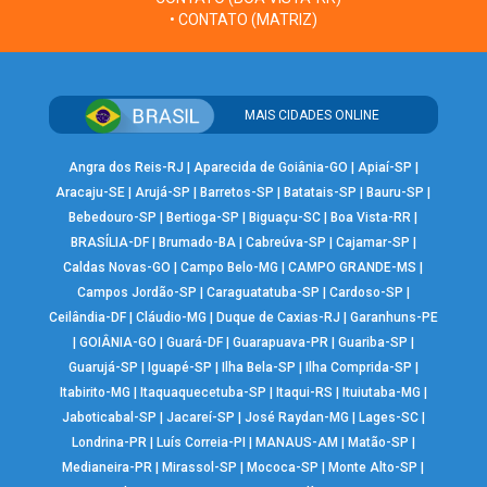
• CONTATO (MATRIZ)
MAIS CIDADES ONLINE
Angra dos Reis-RJ
|
Aparecida de Goiânia-GO
|
Apiaí-SP
|
Aracaju-SE
|
Arujá-SP
|
Barretos-SP
|
Batatais-SP
|
Bauru-SP
|
Bebedouro-SP
|
Bertioga-SP
|
Biguaçu-SC
|
Boa Vista-RR
|
BRASÍLIA-DF
|
Brumado-BA
|
Cabreúva-SP
|
Cajamar-SP
|
Caldas Novas-GO
|
Campo Belo-MG
|
CAMPO GRANDE-MS
|
Campos Jordão-SP
|
Caraguatatuba-SP
|
Cardoso-SP
|
Ceilândia-DF
|
Cláudio-MG
|
Duque de Caxias-RJ
|
Garanhuns-PE
|
GOIÂNIA-GO
|
Guará-DF
|
Guarapuava-PR
|
Guariba-SP
|
Guarujá-SP
|
Iguapé-SP
|
Ilha Bela-SP
|
Ilha Comprida-SP
|
Itabirito-MG
|
Itaquaquecetuba-SP
|
Itaqui-RS
|
Ituiutaba-MG
|
Jaboticabal-SP
|
Jacareí-SP
|
José Raydan-MG
|
Lages-SC
|
Londrina-PR
|
Luís Correia-PI
|
MANAUS-AM
|
Matão-SP
|
Medianeira-PR
|
Mirassol-SP
|
Mococa-SP
|
Monte Alto-SP
|