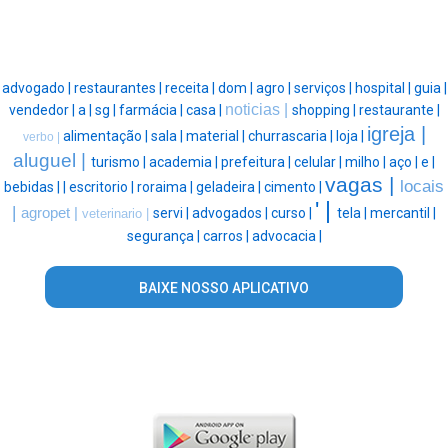
advogado |
restaurantes |
receita |
dom |
agro |
serviços |
hospital |
guia |
noticias |
vendedor |
a |
sg |
farmácia |
casa |
shopping |
restaurante |
igreja |
alimentação |
sala |
material |
churrascaria |
loja |
verbo |
aluguel |
turismo |
academia |
prefeitura |
celular |
milho |
aço |
e |
vagas |
locais
bebidas |
|
escritorio |
roraima |
geladeira |
cimento |
' |
|
agropet |
servi |
advogados |
curso |
tela |
mercantil |
veterinario |
segurança |
carros |
advocacia |
BAIXE NOSSO APLICATIVO