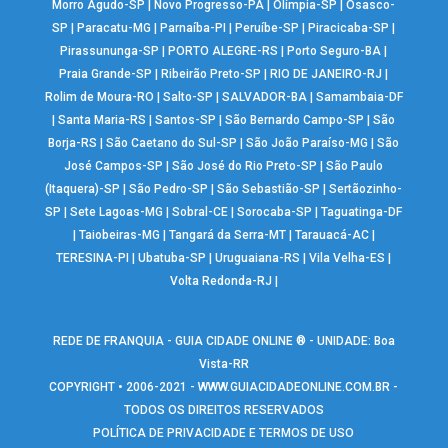
Morro Agudo-SP
|
Novo Progresso-PA
|
Olímpia-SP
|
Osasco-
SP
|
Paracatu-MG
|
Parnaíba-PI
|
Peruíbe-SP
|
Piracicaba-SP
|
Pirassununga-SP
|
PORTO ALEGRE-RS
|
Porto Seguro-BA
|
Praia Grande-SP
|
Ribeirão Preto-SP
|
RIO DE JANEIRO-RJ
|
Rolim de Moura-RO
|
Salto-SP
|
SALVADOR-BA
|
Samambaia-DF
|
Santa Maria-RS
|
Santos-SP
|
São Bernardo Campo-SP
|
São
Borja-RS
|
São Caetano do Sul-SP
|
São João Paraíso-MG
|
São
José Campos-SP
|
São José do Rio Preto-SP
|
São Paulo
(Itaquera)-SP
|
São Pedro-SP
|
São Sebastião-SP
|
Sertãozinho-
SP
|
Sete Lagoas-MG
|
Sobral-CE
|
Sorocaba-SP
|
Taguatinga-DF
|
Taiobeiras-MG
|
Tangará da Serra-MT
|
Tarauacá-AC
|
TERESINA-PI
|
Ubatuba-SP
|
Uruguaiana-RS
|
Vila Velha-ES
|
Volta Redonda-RJ
|
REDE DE FRANQUIA - GUIA CIDADE ONLINE ® - UNIDADE: Boa
Vista-RR
COPYRIGHT • 2006-2021 -
WWW.GUIACIDADEONLINE.COM.BR
-
TODOS OS DIREITOS RESERVADOS
POLÍTICA DE PRIVACIDADE E TERMOS DE USO