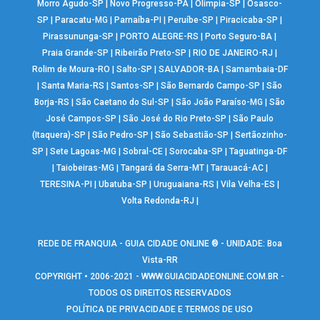
Morro Agudo-SP
|
Novo Progresso-PA
|
Olímpia-SP
|
Osasco-
SP
|
Paracatu-MG
|
Parnaíba-PI
|
Peruíbe-SP
|
Piracicaba-SP
|
Pirassununga-SP
|
PORTO ALEGRE-RS
|
Porto Seguro-BA
|
Praia Grande-SP
|
Ribeirão Preto-SP
|
RIO DE JANEIRO-RJ
|
Rolim de Moura-RO
|
Salto-SP
|
SALVADOR-BA
|
Samambaia-DF
|
Santa Maria-RS
|
Santos-SP
|
São Bernardo Campo-SP
|
São
Borja-RS
|
São Caetano do Sul-SP
|
São João Paraíso-MG
|
São
José Campos-SP
|
São José do Rio Preto-SP
|
São Paulo
(Itaquera)-SP
|
São Pedro-SP
|
São Sebastião-SP
|
Sertãozinho-
SP
|
Sete Lagoas-MG
|
Sobral-CE
|
Sorocaba-SP
|
Taguatinga-DF
|
Taiobeiras-MG
|
Tangará da Serra-MT
|
Tarauacá-AC
|
TERESINA-PI
|
Ubatuba-SP
|
Uruguaiana-RS
|
Vila Velha-ES
|
Volta Redonda-RJ
|
REDE DE FRANQUIA - GUIA CIDADE ONLINE ® - UNIDADE: Boa
Vista-RR
COPYRIGHT • 2006-2021 -
WWW.GUIACIDADEONLINE.COM.BR
-
TODOS OS DIREITOS RESERVADOS
POLÍTICA DE PRIVACIDADE E TERMOS DE USO