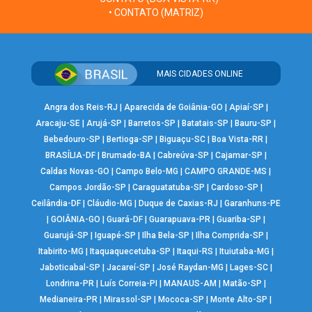
• CONTATO (MATRIZ)
MAIS CIDADES ONLINE
Angra dos Reis-RJ
|
Aparecida de Goiânia-GO
|
Apiaí-SP
|
Aracaju-SE
|
Arujá-SP
|
Barretos-SP
|
Batatais-SP
|
Bauru-SP
|
Bebedouro-SP
|
Bertioga-SP
|
Biguaçu-SC
|
Boa Vista-RR
|
BRASÍLIA-DF
|
Brumado-BA
|
Cabreúva-SP
|
Cajamar-SP
|
Caldas Novas-GO
|
Campo Belo-MG
|
CAMPO GRANDE-MS
|
Campos Jordão-SP
|
Caraguatatuba-SP
|
Cardoso-SP
|
Ceilândia-DF
|
Cláudio-MG
|
Duque de Caxias-RJ
|
Garanhuns-PE
|
GOIÂNIA-GO
|
Guará-DF
|
Guarapuava-PR
|
Guariba-SP
|
Guarujá-SP
|
Iguapé-SP
|
Ilha Bela-SP
|
Ilha Comprida-SP
|
Itabirito-MG
|
Itaquaquecetuba-SP
|
Itaqui-RS
|
Ituiutaba-MG
|
Jaboticabal-SP
|
Jacareí-SP
|
José Raydan-MG
|
Lages-SC
|
Londrina-PR
|
Luís Correia-PI
|
MANAUS-AM
|
Matão-SP
|
Medianeira-PR
|
Mirassol-SP
|
Mococa-SP
|
Monte Alto-SP
|