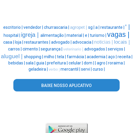
' |
escritorio |
vendedor |
churrascaria |
agropet |
sg |
a |
restaurante |
vagas |
igreja |
hospital |
alimentação |
material |
e |
turismo |
locais |
noticias |
casa |
loja |
restaurantes |
advogado |
advocacia |
carros |
cimento |
segurança |
advogados |
serviços |
veterinario |
aluguel |
shopping |
milho |
tela |
farmácia |
academia |
aço |
receita |
bebidas |
sala |
guia |
prefeitura |
celular |
dom |
|
agro |
roraima |
geladeira |
mercantil |
servi |
curso |
verbo |
BAIXE NOSSO APLICATIVO