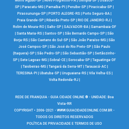
Morro Agudo-SP
|
Novo Progresso-PA
|
Olímpia-SP
|
Osasco-
SP
|
Paracatu-MG
|
Parnaíba-PI
|
Peruíbe-SP
|
Piracicaba-SP
|
Pirassununga-SP
|
PORTO ALEGRE-RS
|
Porto Seguro-BA
|
Praia Grande-SP
|
Ribeirão Preto-SP
|
RIO DE JANEIRO-RJ
|
Rolim de Moura-RO
|
Salto-SP
|
SALVADOR-BA
|
Samambaia-DF
|
Santa Maria-RS
|
Santos-SP
|
São Bernardo Campo-SP
|
São
Borja-RS
|
São Caetano do Sul-SP
|
São João Paraíso-MG
|
São
José Campos-SP
|
São José do Rio Preto-SP
|
São Paulo
(Itaquera)-SP
|
São Pedro-SP
|
São Sebastião-SP
|
Sertãozinho-
SP
|
Sete Lagoas-MG
|
Sobral-CE
|
Sorocaba-SP
|
Taguatinga-DF
|
Taiobeiras-MG
|
Tangará da Serra-MT
|
Tarauacá-AC
|
TERESINA-PI
|
Ubatuba-SP
|
Uruguaiana-RS
|
Vila Velha-ES
|
Volta Redonda-RJ
|
REDE DE FRANQUIA - GUIA CIDADE ONLINE ® - UNIDADE: Boa
Vista-RR
COPYRIGHT • 2006-2021 -
WWW.GUIACIDADEONLINE.COM.BR
-
TODOS OS DIREITOS RESERVADOS
POLÍTICA DE PRIVACIDADE E TERMOS DE USO