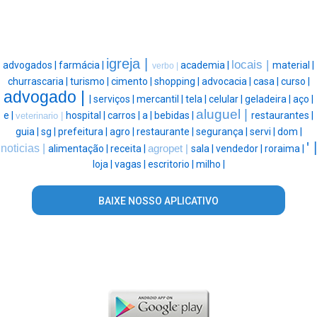
igreja |
locais |
advogados |
farmácia |
academia |
material |
verbo |
churrascaria |
turismo |
cimento |
shopping |
advocacia |
casa |
curso |
advogado |
|
serviços |
mercantil |
tela |
celular |
geladeira |
aço |
aluguel |
e |
hospital |
carros |
a |
bebidas |
restaurantes |
veterinario |
guia |
sg |
prefeitura |
agro |
restaurante |
segurança |
servi |
dom |
' |
noticias |
alimentação |
receita |
agropet |
sala |
vendedor |
roraima |
loja |
vagas |
escritorio |
milho |
BAIXE NOSSO APLICATIVO