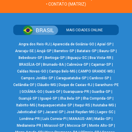
• CONTATO (MATRIZ)
MAIS CIDADES ONLINE
Angra dos Reis-RJ
|
Aparecida de Goiânia-GO
|
Apiaí-SP
|
Aracaju-SE
|
Arujá-SP
|
Barretos-SP
|
Batatais-SP
|
Bauru-SP
|
Bebedouro-SP
|
Bertioga-SP
|
Biguaçu-SC
|
Boa Vista-RR
|
BRASÍLIA-DF
|
Brumado-BA
|
Cabreúva-SP
|
Cajamar-SP
|
Caldas Novas-GO
|
Campo Belo-MG
|
CAMPO GRANDE-MS
|
Campos Jordão-SP
|
Caraguatatuba-SP
|
Cardoso-SP
|
Ceilândia-DF
|
Cláudio-MG
|
Duque de Caxias-RJ
|
Garanhuns-PE
|
GOIÂNIA-GO
|
Guará-DF
|
Guarapuava-PR
|
Guariba-SP
|
Guarujá-SP
|
Iguapé-SP
|
Ilha Bela-SP
|
Ilha Comprida-SP
|
Itabirito-MG
|
Itaquaquecetuba-SP
|
Itaqui-RS
|
Ituiutaba-MG
|
Jaboticabal-SP
|
Jacareí-SP
|
José Raydan-MG
|
Lages-SC
|
Londrina-PR
|
Luís Correia-PI
|
MANAUS-AM
|
Matão-SP
|
Medianeira-PR
|
Mirassol-SP
|
Mococa-SP
|
Monte Alto-SP
|