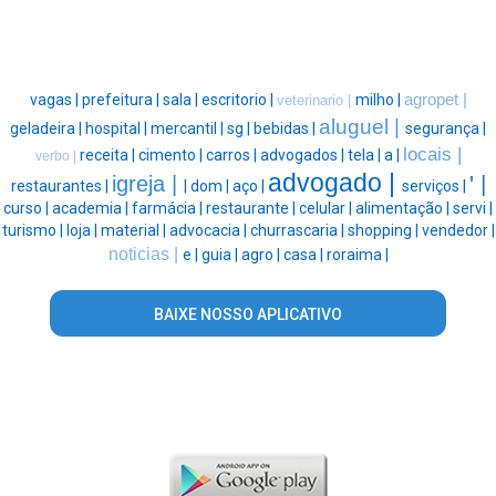
vagas |
prefeitura |
sala |
escritorio |
milho |
agropet |
veterinario |
aluguel |
geladeira |
hospital |
mercantil |
sg |
bebidas |
segurança |
locais |
receita |
cimento |
carros |
advogados |
tela |
a |
verbo |
advogado |
' |
igreja |
restaurantes |
|
dom |
aço |
serviços |
curso |
academia |
farmácia |
restaurante |
celular |
alimentação |
servi |
turismo |
loja |
material |
advocacia |
churrascaria |
shopping |
vendedor |
noticias |
e |
guia |
agro |
casa |
roraima |
BAIXE NOSSO APLICATIVO