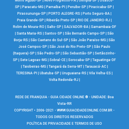
Morro Agudo-SP
|
Novo Progresso-PA
|
Olímpia-SP
|
Osasco-
SP
|
Paracatu-MG
|
Parnaíba-PI
|
Peruíbe-SP
|
Piracicaba-SP
|
Pirassununga-SP
|
PORTO ALEGRE-RS
|
Porto Seguro-BA
|
Praia Grande-SP
|
Ribeirão Preto-SP
|
RIO DE JANEIRO-RJ
|
Rolim de Moura-RO
|
Salto-SP
|
SALVADOR-BA
|
Samambaia-DF
|
Santa Maria-RS
|
Santos-SP
|
São Bernardo Campo-SP
|
São
Borja-RS
|
São Caetano do Sul-SP
|
São João Paraíso-MG
|
São
José Campos-SP
|
São José do Rio Preto-SP
|
São Paulo
(Itaquera)-SP
|
São Pedro-SP
|
São Sebastião-SP
|
Sertãozinho-
SP
|
Sete Lagoas-MG
|
Sobral-CE
|
Sorocaba-SP
|
Taguatinga-DF
|
Taiobeiras-MG
|
Tangará da Serra-MT
|
Tarauacá-AC
|
TERESINA-PI
|
Ubatuba-SP
|
Uruguaiana-RS
|
Vila Velha-ES
|
Volta Redonda-RJ
|
REDE DE FRANQUIA - GUIA CIDADE ONLINE ® - UNIDADE: Boa
Vista-RR
COPYRIGHT • 2006-2021 -
WWW.GUIACIDADEONLINE.COM.BR
-
TODOS OS DIREITOS RESERVADOS
POLÍTICA DE PRIVACIDADE E TERMOS DE USO