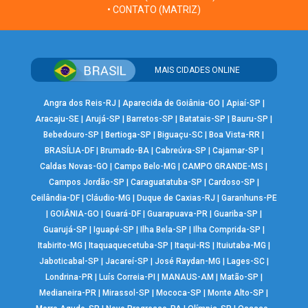
• CONTATO (MATRIZ)
MAIS CIDADES ONLINE
Angra dos Reis-RJ
|
Aparecida de Goiânia-GO
|
Apiaí-SP
|
Aracaju-SE
|
Arujá-SP
|
Barretos-SP
|
Batatais-SP
|
Bauru-SP
|
Bebedouro-SP
|
Bertioga-SP
|
Biguaçu-SC
|
Boa Vista-RR
|
BRASÍLIA-DF
|
Brumado-BA
|
Cabreúva-SP
|
Cajamar-SP
|
Caldas Novas-GO
|
Campo Belo-MG
|
CAMPO GRANDE-MS
|
Campos Jordão-SP
|
Caraguatatuba-SP
|
Cardoso-SP
|
Ceilândia-DF
|
Cláudio-MG
|
Duque de Caxias-RJ
|
Garanhuns-PE
|
GOIÂNIA-GO
|
Guará-DF
|
Guarapuava-PR
|
Guariba-SP
|
Guarujá-SP
|
Iguapé-SP
|
Ilha Bela-SP
|
Ilha Comprida-SP
|
Itabirito-MG
|
Itaquaquecetuba-SP
|
Itaqui-RS
|
Ituiutaba-MG
|
Jaboticabal-SP
|
Jacareí-SP
|
José Raydan-MG
|
Lages-SC
|
Londrina-PR
|
Luís Correia-PI
|
MANAUS-AM
|
Matão-SP
|
Medianeira-PR
|
Mirassol-SP
|
Mococa-SP
|
Monte Alto-SP
|