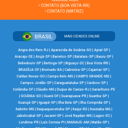
• CONTATO (BOA VISTA-RR)
• CONTATO (MATRIZ)
MAIS CIDADES ONLINE
Angra dos Reis-RJ
|
Aparecida de Goiânia-GO
|
Apiaí-SP
|
Aracaju-SE
|
Arujá-SP
|
Barretos-SP
|
Batatais-SP
|
Bauru-SP
|
Bebedouro-SP
|
Bertioga-SP
|
Biguaçu-SC
|
Boa Vista-RR
|
BRASÍLIA-DF
|
Brumado-BA
|
Cabreúva-SP
|
Cajamar-SP
|
Caldas Novas-GO
|
Campo Belo-MG
|
CAMPO GRANDE-MS
|
Campos Jordão-SP
|
Caraguatatuba-SP
|
Cardoso-SP
|
Ceilândia-DF
|
Cláudio-MG
|
Duque de Caxias-RJ
|
Garanhuns-PE
|
GOIÂNIA-GO
|
Guará-DF
|
Guarapuava-PR
|
Guariba-SP
|
Guarujá-SP
|
Iguapé-SP
|
Ilha Bela-SP
|
Ilha Comprida-SP
|
Itabirito-MG
|
Itaquaquecetuba-SP
|
Itaqui-RS
|
Ituiutaba-MG
|
Jaboticabal-SP
|
Jacareí-SP
|
José Raydan-MG
|
Lages-SC
|
Londrina-PR
|
Luís Correia-PI
|
MANAUS-AM
|
Matão-SP
|