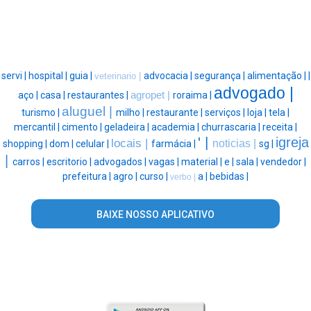
servi |
hospital |
guia |
advocacia |
segurança |
alimentação |
|
veterinario |
advogado |
aço |
casa |
restaurantes |
agropet |
roraima |
aluguel |
turismo |
milho |
restaurante |
serviços |
loja |
tela |
mercantil |
cimento |
geladeira |
academia |
churrascaria |
receita |
' |
igreja
locais |
noticias |
shopping |
dom |
celular |
farmácia |
sg |
|
carros |
escritorio |
advogados |
vagas |
material |
e |
sala |
vendedor |
prefeitura |
agro |
curso |
a |
bebidas |
verbo |
BAIXE NOSSO APLICATIVO