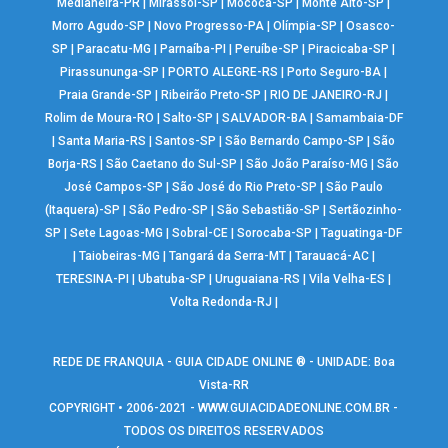
Medianeira-PR
|
Mirassol-SP
|
Mococa-SP
|
Monte Alto-SP
|
Morro Agudo-SP
|
Novo Progresso-PA
|
Olímpia-SP
|
Osasco-
SP
|
Paracatu-MG
|
Parnaíba-PI
|
Peruíbe-SP
|
Piracicaba-SP
|
Pirassununga-SP
|
PORTO ALEGRE-RS
|
Porto Seguro-BA
|
Praia Grande-SP
|
Ribeirão Preto-SP
|
RIO DE JANEIRO-RJ
|
Rolim de Moura-RO
|
Salto-SP
|
SALVADOR-BA
|
Samambaia-DF
|
Santa Maria-RS
|
Santos-SP
|
São Bernardo Campo-SP
|
São
Borja-RS
|
São Caetano do Sul-SP
|
São João Paraíso-MG
|
São
José Campos-SP
|
São José do Rio Preto-SP
|
São Paulo
(Itaquera)-SP
|
São Pedro-SP
|
São Sebastião-SP
|
Sertãozinho-
SP
|
Sete Lagoas-MG
|
Sobral-CE
|
Sorocaba-SP
|
Taguatinga-DF
|
Taiobeiras-MG
|
Tangará da Serra-MT
|
Tarauacá-AC
|
TERESINA-PI
|
Ubatuba-SP
|
Uruguaiana-RS
|
Vila Velha-ES
|
Volta Redonda-RJ
|
REDE DE FRANQUIA - GUIA CIDADE ONLINE ® - UNIDADE: Boa
Vista-RR
COPYRIGHT • 2006-2021 -
WWW.GUIACIDADEONLINE.COM.BR
-
TODOS OS DIREITOS RESERVADOS