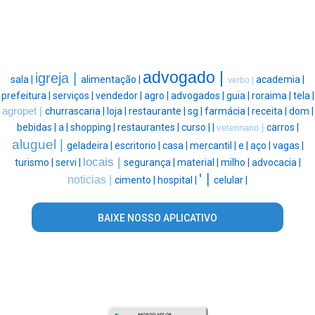
advogado |
igreja |
sala |
alimentação |
academia |
verbo |
prefeitura |
serviços |
vendedor |
agro |
advogados |
guia |
roraima |
tela |
agropet |
churrascaria |
loja |
restaurante |
sg |
farmácia |
receita |
dom |
bebidas |
a |
shopping |
restaurantes |
curso |
|
carros |
veterinario |
aluguel |
geladeira |
escritorio |
casa |
mercantil |
e |
aço |
vagas |
locais |
turismo |
servi |
segurança |
material |
milho |
advocacia |
' |
noticias |
cimento |
hospital |
celular |
BAIXE NOSSO APLICATIVO