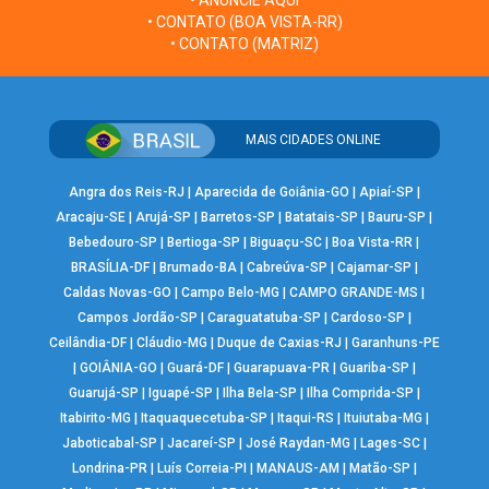
• ANUNCIE AQUI
• CONTATO (BOA VISTA-RR)
• CONTATO (MATRIZ)
MAIS CIDADES ONLINE
Angra dos Reis-RJ
|
Aparecida de Goiânia-GO
|
Apiaí-SP
|
Aracaju-SE
|
Arujá-SP
|
Barretos-SP
|
Batatais-SP
|
Bauru-SP
|
Bebedouro-SP
|
Bertioga-SP
|
Biguaçu-SC
|
Boa Vista-RR
|
BRASÍLIA-DF
|
Brumado-BA
|
Cabreúva-SP
|
Cajamar-SP
|
Caldas Novas-GO
|
Campo Belo-MG
|
CAMPO GRANDE-MS
|
Campos Jordão-SP
|
Caraguatatuba-SP
|
Cardoso-SP
|
Ceilândia-DF
|
Cláudio-MG
|
Duque de Caxias-RJ
|
Garanhuns-PE
|
GOIÂNIA-GO
|
Guará-DF
|
Guarapuava-PR
|
Guariba-SP
|
Guarujá-SP
|
Iguapé-SP
|
Ilha Bela-SP
|
Ilha Comprida-SP
|
Itabirito-MG
|
Itaquaquecetuba-SP
|
Itaqui-RS
|
Ituiutaba-MG
|
Jaboticabal-SP
|
Jacareí-SP
|
José Raydan-MG
|
Lages-SC
|
Londrina-PR
|
Luís Correia-PI
|
MANAUS-AM
|
Matão-SP
|