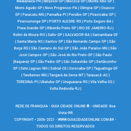
Medianeira-PR
|
Mirassol-SP
|
Mococa-SP
|
Monte Alto-SP
|
Morro Agudo-SP
|
Novo Progresso-PA
|
Olímpia-SP
|
Osasco-
SP
|
Paracatu-MG
|
Parnaíba-PI
|
Peruíbe-SP
|
Piracicaba-SP
|
Pirassununga-SP
|
PORTO ALEGRE-RS
|
Porto Seguro-BA
|
Praia Grande-SP
|
Ribeirão Preto-SP
|
RIO DE JANEIRO-RJ
|
Rolim de Moura-RO
|
Salto-SP
|
SALVADOR-BA
|
Samambaia-DF
|
Santa Maria-RS
|
Santos-SP
|
São Bernardo Campo-SP
|
São
Borja-RS
|
São Caetano do Sul-SP
|
São João Paraíso-MG
|
São
José Campos-SP
|
São José do Rio Preto-SP
|
São Paulo
(Itaquera)-SP
|
São Pedro-SP
|
São Sebastião-SP
|
Sertãozinho-
SP
|
Sete Lagoas-MG
|
Sobral-CE
|
Sorocaba-SP
|
Taguatinga-DF
|
Taiobeiras-MG
|
Tangará da Serra-MT
|
Tarauacá-AC
|
TERESINA-PI
|
Ubatuba-SP
|
Uruguaiana-RS
|
Vila Velha-ES
|
Volta Redonda-RJ
|
REDE DE FRANQUIA - GUIA CIDADE ONLINE ® - UNIDADE: Boa
Vista-RR
COPYRIGHT • 2006-2021 -
WWW.GUIACIDADEONLINE.COM.BR
-
TODOS OS DIREITOS RESERVADOS