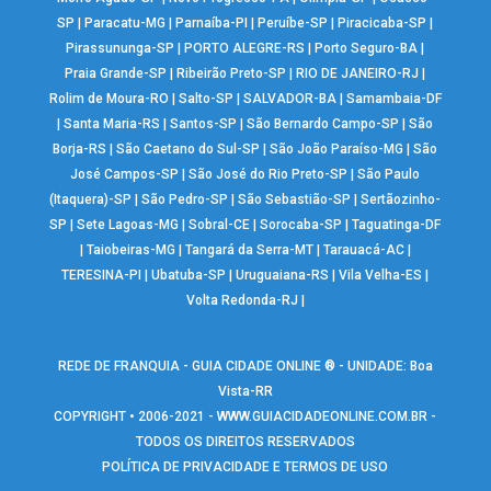
SP
|
Paracatu-MG
|
Parnaíba-PI
|
Peruíbe-SP
|
Piracicaba-SP
|
Pirassununga-SP
|
PORTO ALEGRE-RS
|
Porto Seguro-BA
|
Praia Grande-SP
|
Ribeirão Preto-SP
|
RIO DE JANEIRO-RJ
|
Rolim de Moura-RO
|
Salto-SP
|
SALVADOR-BA
|
Samambaia-DF
|
Santa Maria-RS
|
Santos-SP
|
São Bernardo Campo-SP
|
São
Borja-RS
|
São Caetano do Sul-SP
|
São João Paraíso-MG
|
São
José Campos-SP
|
São José do Rio Preto-SP
|
São Paulo
(Itaquera)-SP
|
São Pedro-SP
|
São Sebastião-SP
|
Sertãozinho-
SP
|
Sete Lagoas-MG
|
Sobral-CE
|
Sorocaba-SP
|
Taguatinga-DF
|
Taiobeiras-MG
|
Tangará da Serra-MT
|
Tarauacá-AC
|
TERESINA-PI
|
Ubatuba-SP
|
Uruguaiana-RS
|
Vila Velha-ES
|
Volta Redonda-RJ
|
REDE DE FRANQUIA - GUIA CIDADE ONLINE ® - UNIDADE: Boa
Vista-RR
COPYRIGHT • 2006-2021 -
WWW.GUIACIDADEONLINE.COM.BR
-
TODOS OS DIREITOS RESERVADOS
POLÍTICA DE PRIVACIDADE E TERMOS DE USO