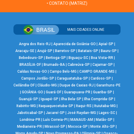
• CONTATO (MATRIZ)
MAIS CIDADES ONLINE
Angra dos Reis-RJ
|
Aparecida de Goiânia-GO
|
Apiaí-SP
|
Aracaju-SE
|
Arujá-SP
|
Barretos-SP
|
Batatais-SP
|
Bauru-SP
|
Bebedouro-SP
|
Bertioga-SP
|
Biguaçu-SC
|
Boa Vista-RR
|
BRASÍLIA-DF
|
Brumado-BA
|
Cabreúva-SP
|
Cajamar-SP
|
Caldas Novas-GO
|
Campo Belo-MG
|
CAMPO GRANDE-MS
|
Campos Jordão-SP
|
Caraguatatuba-SP
|
Cardoso-SP
|
Ceilândia-DF
|
Cláudio-MG
|
Duque de Caxias-RJ
|
Garanhuns-PE
|
GOIÂNIA-GO
|
Guará-DF
|
Guarapuava-PR
|
Guariba-SP
|
Guarujá-SP
|
Iguapé-SP
|
Ilha Bela-SP
|
Ilha Comprida-SP
|
Itabirito-MG
|
Itaquaquecetuba-SP
|
Itaqui-RS
|
Ituiutaba-MG
|
Jaboticabal-SP
|
Jacareí-SP
|
José Raydan-MG
|
Lages-SC
|
Londrina-PR
|
Luís Correia-PI
|
MANAUS-AM
|
Matão-SP
|
Medianeira-PR
|
Mirassol-SP
|
Mococa-SP
|
Monte Alto-SP
|
Morro Agudo-SP
|
Novo Progresso-PA
|
Olímpia-SP
|
Osasco-