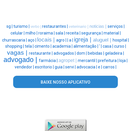
sg |
turismo |
restaurantes |
noticias |
serviços |
veterinario |
verbo |
celular |
milho |
roraima |
sala |
receita |
segurança |
material |
igreja |
locais |
aluguel |
churrascaria |
aço |
agro |
|
a |
hospital |
shopping |
tela |
cimento |
academia |
alimentação |
' |
casa |
curso |
vagas |
restaurante |
advogados |
dom |
bebidas |
geladeira |
advogado |
agropet |
farmácia |
mercantil |
prefeitura |
loja |
vendedor |
escritorio |
guia |
servi |
advocacia |
e |
carros |
BAIXE NOSSO APLICATIVO