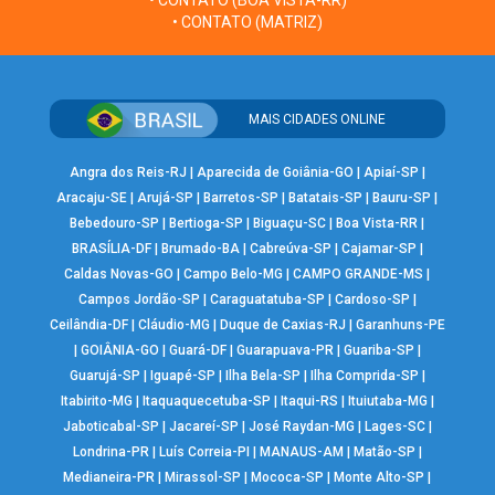
• CONTATO (BOA VISTA-RR)
• CONTATO (MATRIZ)
MAIS CIDADES ONLINE
Angra dos Reis-RJ
|
Aparecida de Goiânia-GO
|
Apiaí-SP
|
Aracaju-SE
|
Arujá-SP
|
Barretos-SP
|
Batatais-SP
|
Bauru-SP
|
Bebedouro-SP
|
Bertioga-SP
|
Biguaçu-SC
|
Boa Vista-RR
|
BRASÍLIA-DF
|
Brumado-BA
|
Cabreúva-SP
|
Cajamar-SP
|
Caldas Novas-GO
|
Campo Belo-MG
|
CAMPO GRANDE-MS
|
Campos Jordão-SP
|
Caraguatatuba-SP
|
Cardoso-SP
|
Ceilândia-DF
|
Cláudio-MG
|
Duque de Caxias-RJ
|
Garanhuns-PE
|
GOIÂNIA-GO
|
Guará-DF
|
Guarapuava-PR
|
Guariba-SP
|
Guarujá-SP
|
Iguapé-SP
|
Ilha Bela-SP
|
Ilha Comprida-SP
|
Itabirito-MG
|
Itaquaquecetuba-SP
|
Itaqui-RS
|
Ituiutaba-MG
|
Jaboticabal-SP
|
Jacareí-SP
|
José Raydan-MG
|
Lages-SC
|
Londrina-PR
|
Luís Correia-PI
|
MANAUS-AM
|
Matão-SP
|
Medianeira-PR
|
Mirassol-SP
|
Mococa-SP
|
Monte Alto-SP
|