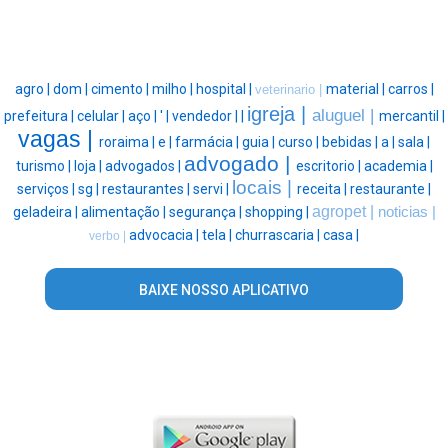
agro |
dom |
cimento |
milho |
hospital |
material |
carros |
veterinario |
igreja |
aluguel |
prefeitura |
celular |
aço |
' |
vendedor |
|
mercantil |
vagas |
roraima |
e |
farmácia |
guia |
curso |
bebidas |
a |
sala |
advogado |
turismo |
loja |
advogados |
escritorio |
academia |
locais |
serviços |
sg |
restaurantes |
servi |
receita |
restaurante |
agropet |
geladeira |
alimentação |
segurança |
shopping |
noticias |
advocacia |
tela |
churrascaria |
casa |
verbo |
BAIXE NOSSO APLICATIVO