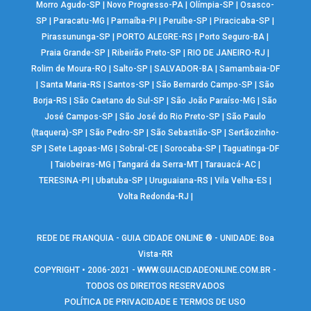
Morro Agudo-SP
|
Novo Progresso-PA
|
Olímpia-SP
|
Osasco-
SP
|
Paracatu-MG
|
Parnaíba-PI
|
Peruíbe-SP
|
Piracicaba-SP
|
Pirassununga-SP
|
PORTO ALEGRE-RS
|
Porto Seguro-BA
|
Praia Grande-SP
|
Ribeirão Preto-SP
|
RIO DE JANEIRO-RJ
|
Rolim de Moura-RO
|
Salto-SP
|
SALVADOR-BA
|
Samambaia-DF
|
Santa Maria-RS
|
Santos-SP
|
São Bernardo Campo-SP
|
São
Borja-RS
|
São Caetano do Sul-SP
|
São João Paraíso-MG
|
São
José Campos-SP
|
São José do Rio Preto-SP
|
São Paulo
(Itaquera)-SP
|
São Pedro-SP
|
São Sebastião-SP
|
Sertãozinho-
SP
|
Sete Lagoas-MG
|
Sobral-CE
|
Sorocaba-SP
|
Taguatinga-DF
|
Taiobeiras-MG
|
Tangará da Serra-MT
|
Tarauacá-AC
|
TERESINA-PI
|
Ubatuba-SP
|
Uruguaiana-RS
|
Vila Velha-ES
|
Volta Redonda-RJ
|
REDE DE FRANQUIA - GUIA CIDADE ONLINE ® - UNIDADE: Boa
Vista-RR
COPYRIGHT • 2006-2021 -
WWW.GUIACIDADEONLINE.COM.BR
-
TODOS OS DIREITOS RESERVADOS
POLÍTICA DE PRIVACIDADE E TERMOS DE USO