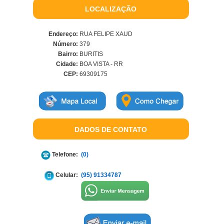
LOCALIZAÇÃO
Endereço:
RUA FELIPE XAUD
Número:
379
Bairro:
BURITIS
Cidade:
BOA VISTA - RR
CEP:
69309175
DADOS DE CONTATO
Telefone:
(0)
Celular:
(95) 91334787