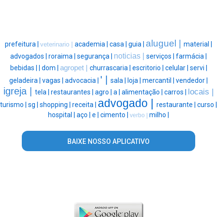
aluguel |
prefeitura |
academia |
casa |
guia |
material |
veterinario |
noticias |
advogados |
roraima |
segurança |
serviços |
farmácia |
bebidas |
|
dom |
agropet |
churrascaria |
escritorio |
celular |
servi |
' |
geladeira |
vagas |
advocacia |
sala |
loja |
mercantil |
vendedor |
igreja |
locais |
tela |
restaurantes |
agro |
a |
alimentação |
carros |
advogado |
turismo |
sg |
shopping |
receita |
restaurante |
curso |
hospital |
aço |
e |
cimento |
milho |
verbo |
BAIXE NOSSO APLICATIVO