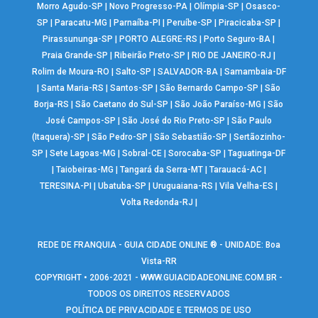
Morro Agudo-SP
|
Novo Progresso-PA
|
Olímpia-SP
|
Osasco-
SP
|
Paracatu-MG
|
Parnaíba-PI
|
Peruíbe-SP
|
Piracicaba-SP
|
Pirassununga-SP
|
PORTO ALEGRE-RS
|
Porto Seguro-BA
|
Praia Grande-SP
|
Ribeirão Preto-SP
|
RIO DE JANEIRO-RJ
|
Rolim de Moura-RO
|
Salto-SP
|
SALVADOR-BA
|
Samambaia-DF
|
Santa Maria-RS
|
Santos-SP
|
São Bernardo Campo-SP
|
São
Borja-RS
|
São Caetano do Sul-SP
|
São João Paraíso-MG
|
São
José Campos-SP
|
São José do Rio Preto-SP
|
São Paulo
(Itaquera)-SP
|
São Pedro-SP
|
São Sebastião-SP
|
Sertãozinho-
SP
|
Sete Lagoas-MG
|
Sobral-CE
|
Sorocaba-SP
|
Taguatinga-DF
|
Taiobeiras-MG
|
Tangará da Serra-MT
|
Tarauacá-AC
|
TERESINA-PI
|
Ubatuba-SP
|
Uruguaiana-RS
|
Vila Velha-ES
|
Volta Redonda-RJ
|
REDE DE FRANQUIA - GUIA CIDADE ONLINE ® - UNIDADE: Boa
Vista-RR
COPYRIGHT • 2006-2021 -
WWW.GUIACIDADEONLINE.COM.BR
-
TODOS OS DIREITOS RESERVADOS
POLÍTICA DE PRIVACIDADE E TERMOS DE USO