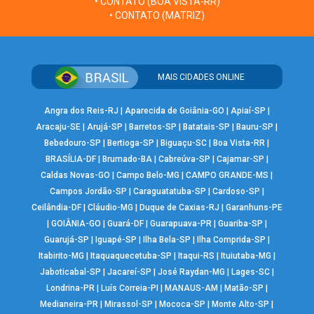
• CONTATO (BOA VISTA-RR)
• CONTATO (MATRIZ)
MAIS CIDADES ONLINE
Angra dos Reis-RJ
|
Aparecida de Goiânia-GO
|
Apiaí-SP
|
Aracaju-SE
|
Arujá-SP
|
Barretos-SP
|
Batatais-SP
|
Bauru-SP
|
Bebedouro-SP
|
Bertioga-SP
|
Biguaçu-SC
|
Boa Vista-RR
|
BRASÍLIA-DF
|
Brumado-BA
|
Cabreúva-SP
|
Cajamar-SP
|
Caldas Novas-GO
|
Campo Belo-MG
|
CAMPO GRANDE-MS
|
Campos Jordão-SP
|
Caraguatatuba-SP
|
Cardoso-SP
|
Ceilândia-DF
|
Cláudio-MG
|
Duque de Caxias-RJ
|
Garanhuns-PE
|
GOIÂNIA-GO
|
Guará-DF
|
Guarapuava-PR
|
Guariba-SP
|
Guarujá-SP
|
Iguapé-SP
|
Ilha Bela-SP
|
Ilha Comprida-SP
|
Itabirito-MG
|
Itaquaquecetuba-SP
|
Itaqui-RS
|
Ituiutaba-MG
|
Jaboticabal-SP
|
Jacareí-SP
|
José Raydan-MG
|
Lages-SC
|
Londrina-PR
|
Luís Correia-PI
|
MANAUS-AM
|
Matão-SP
|
Medianeira-PR
|
Mirassol-SP
|
Mococa-SP
|
Monte Alto-SP
|