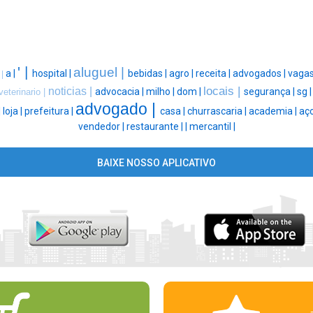
' |
aluguel |
a |
hospital |
bebidas |
agro |
receita |
advogados |
vagas
 |
locais |
noticias |
advocacia |
milho |
dom |
segurança |
sg 
veterinario |
advogado |
|
loja |
prefeitura |
casa |
churrascaria |
academia |
aço
vendedor |
restaurante |
|
mercantil |
BAIXE NOSSO APLICATIVO