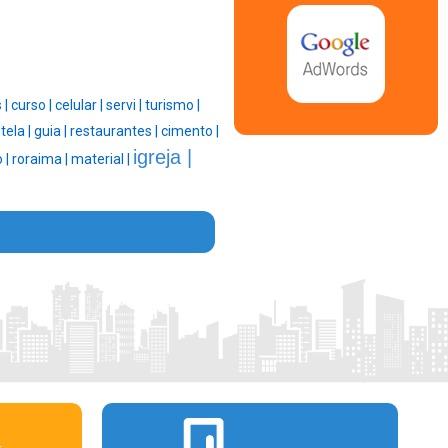
 |
curso |
celular |
servi |
turismo |
|
tela |
guia |
restaurantes |
cimento |
igreja |
 |
roraima |
material |