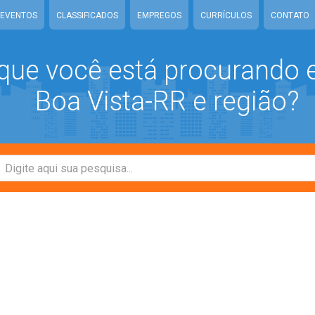
EVENTOS
CLASSIFICADOS
EMPREGOS
CURRÍCULOS
CONTATO
que você está procurando
Boa Vista-RR e região?