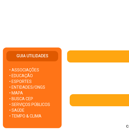
GUIA UTILIDADES
• ASSOCIAÇÕES
• EDUCAÇÃO
• ESPORTES
• ENTIDADES/ONGS
• MAPA
• BUSCA CEP
• SERVIÇOS PÚBLICOS
• SAÚDE
• TEMPO & CLIMA
C