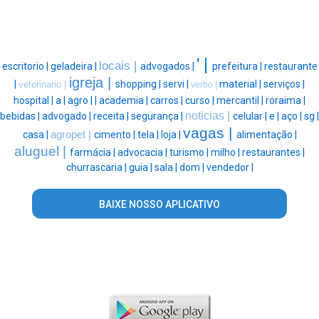
' |
locais |
escritorio |
geladeira |
advogados |
prefeitura |
restaurante
igreja |
|
shopping |
servi |
material |
serviços |
veterinario |
verbo |
hospital |
a |
agro |
|
academia |
carros |
curso |
mercantil |
roraima |
noticias |
bebidas |
advogado |
receita |
segurança |
celular |
e |
aço |
sg |
vagas |
casa |
agropet |
cimento |
tela |
loja |
alimentação |
aluguel |
farmácia |
advocacia |
turismo |
milho |
restaurantes |
churrascaria |
guia |
sala |
dom |
vendedor |
BAIXE NOSSO APLICATIVO