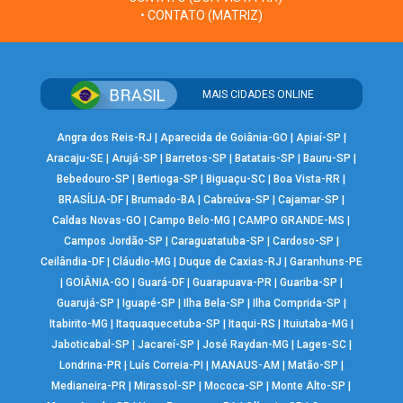
• CONTATO (MATRIZ)
MAIS CIDADES ONLINE
Angra dos Reis-RJ
|
Aparecida de Goiânia-GO
|
Apiaí-SP
|
Aracaju-SE
|
Arujá-SP
|
Barretos-SP
|
Batatais-SP
|
Bauru-SP
|
Bebedouro-SP
|
Bertioga-SP
|
Biguaçu-SC
|
Boa Vista-RR
|
BRASÍLIA-DF
|
Brumado-BA
|
Cabreúva-SP
|
Cajamar-SP
|
Caldas Novas-GO
|
Campo Belo-MG
|
CAMPO GRANDE-MS
|
Campos Jordão-SP
|
Caraguatatuba-SP
|
Cardoso-SP
|
Ceilândia-DF
|
Cláudio-MG
|
Duque de Caxias-RJ
|
Garanhuns-PE
|
GOIÂNIA-GO
|
Guará-DF
|
Guarapuava-PR
|
Guariba-SP
|
Guarujá-SP
|
Iguapé-SP
|
Ilha Bela-SP
|
Ilha Comprida-SP
|
Itabirito-MG
|
Itaquaquecetuba-SP
|
Itaqui-RS
|
Ituiutaba-MG
|
Jaboticabal-SP
|
Jacareí-SP
|
José Raydan-MG
|
Lages-SC
|
Londrina-PR
|
Luís Correia-PI
|
MANAUS-AM
|
Matão-SP
|
Medianeira-PR
|
Mirassol-SP
|
Mococa-SP
|
Monte Alto-SP
|