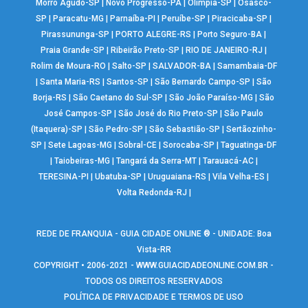
Morro Agudo-SP
|
Novo Progresso-PA
|
Olímpia-SP
|
Osasco-
SP
|
Paracatu-MG
|
Parnaíba-PI
|
Peruíbe-SP
|
Piracicaba-SP
|
Pirassununga-SP
|
PORTO ALEGRE-RS
|
Porto Seguro-BA
|
Praia Grande-SP
|
Ribeirão Preto-SP
|
RIO DE JANEIRO-RJ
|
Rolim de Moura-RO
|
Salto-SP
|
SALVADOR-BA
|
Samambaia-DF
|
Santa Maria-RS
|
Santos-SP
|
São Bernardo Campo-SP
|
São
Borja-RS
|
São Caetano do Sul-SP
|
São João Paraíso-MG
|
São
José Campos-SP
|
São José do Rio Preto-SP
|
São Paulo
(Itaquera)-SP
|
São Pedro-SP
|
São Sebastião-SP
|
Sertãozinho-
SP
|
Sete Lagoas-MG
|
Sobral-CE
|
Sorocaba-SP
|
Taguatinga-DF
|
Taiobeiras-MG
|
Tangará da Serra-MT
|
Tarauacá-AC
|
TERESINA-PI
|
Ubatuba-SP
|
Uruguaiana-RS
|
Vila Velha-ES
|
Volta Redonda-RJ
|
REDE DE FRANQUIA - GUIA CIDADE ONLINE ® - UNIDADE: Boa
Vista-RR
COPYRIGHT • 2006-2021 -
WWW.GUIACIDADEONLINE.COM.BR
-
TODOS OS DIREITOS RESERVADOS
POLÍTICA DE PRIVACIDADE E TERMOS DE USO