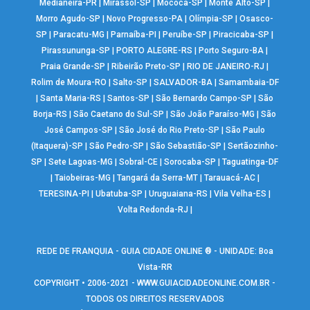
Medianeira-PR
|
Mirassol-SP
|
Mococa-SP
|
Monte Alto-SP
|
Morro Agudo-SP
|
Novo Progresso-PA
|
Olímpia-SP
|
Osasco-
SP
|
Paracatu-MG
|
Parnaíba-PI
|
Peruíbe-SP
|
Piracicaba-SP
|
Pirassununga-SP
|
PORTO ALEGRE-RS
|
Porto Seguro-BA
|
Praia Grande-SP
|
Ribeirão Preto-SP
|
RIO DE JANEIRO-RJ
|
Rolim de Moura-RO
|
Salto-SP
|
SALVADOR-BA
|
Samambaia-DF
|
Santa Maria-RS
|
Santos-SP
|
São Bernardo Campo-SP
|
São
Borja-RS
|
São Caetano do Sul-SP
|
São João Paraíso-MG
|
São
José Campos-SP
|
São José do Rio Preto-SP
|
São Paulo
(Itaquera)-SP
|
São Pedro-SP
|
São Sebastião-SP
|
Sertãozinho-
SP
|
Sete Lagoas-MG
|
Sobral-CE
|
Sorocaba-SP
|
Taguatinga-DF
|
Taiobeiras-MG
|
Tangará da Serra-MT
|
Tarauacá-AC
|
TERESINA-PI
|
Ubatuba-SP
|
Uruguaiana-RS
|
Vila Velha-ES
|
Volta Redonda-RJ
|
REDE DE FRANQUIA - GUIA CIDADE ONLINE ® - UNIDADE: Boa
Vista-RR
COPYRIGHT • 2006-2021 -
WWW.GUIACIDADEONLINE.COM.BR
-
TODOS OS DIREITOS RESERVADOS