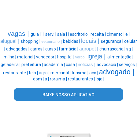
vagas |
guia |
' |
servi |
sala |
|
escritorio |
receita |
cimento |
e |
locais |
aluguel |
shopping |
bebidas |
segurança |
celular
veterinario |
agropet |
|
advogados |
carros |
curso |
farmácia |
churrascaria |
sg |
igreja |
milho |
material |
vendedor |
hospital |
alimentação |
verbo |
geladeira |
prefeitura |
academia |
casa |
noticias |
advocacia |
serviços |
advogado |
restaurante |
tela |
agro |
mercantil |
turismo |
aço |
dom |
a |
roraima |
restaurantes |
loja |
BAIXE NOSSO APLICATIVO