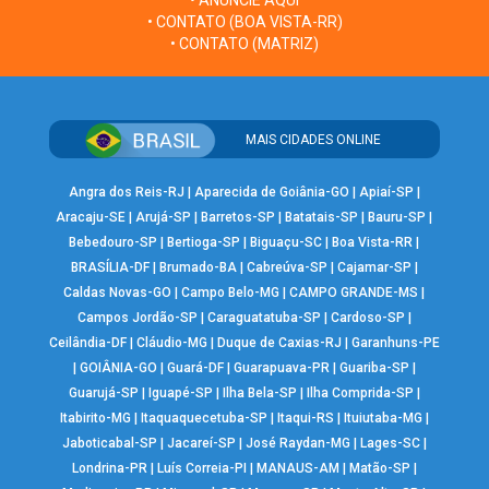
• ANUNCIE AQUI
• CONTATO (BOA VISTA-RR)
• CONTATO (MATRIZ)
MAIS CIDADES ONLINE
Angra dos Reis-RJ
|
Aparecida de Goiânia-GO
|
Apiaí-SP
|
Aracaju-SE
|
Arujá-SP
|
Barretos-SP
|
Batatais-SP
|
Bauru-SP
|
Bebedouro-SP
|
Bertioga-SP
|
Biguaçu-SC
|
Boa Vista-RR
|
BRASÍLIA-DF
|
Brumado-BA
|
Cabreúva-SP
|
Cajamar-SP
|
Caldas Novas-GO
|
Campo Belo-MG
|
CAMPO GRANDE-MS
|
Campos Jordão-SP
|
Caraguatatuba-SP
|
Cardoso-SP
|
Ceilândia-DF
|
Cláudio-MG
|
Duque de Caxias-RJ
|
Garanhuns-PE
|
GOIÂNIA-GO
|
Guará-DF
|
Guarapuava-PR
|
Guariba-SP
|
Guarujá-SP
|
Iguapé-SP
|
Ilha Bela-SP
|
Ilha Comprida-SP
|
Itabirito-MG
|
Itaquaquecetuba-SP
|
Itaqui-RS
|
Ituiutaba-MG
|
Jaboticabal-SP
|
Jacareí-SP
|
José Raydan-MG
|
Lages-SC
|
Londrina-PR
|
Luís Correia-PI
|
MANAUS-AM
|
Matão-SP
|