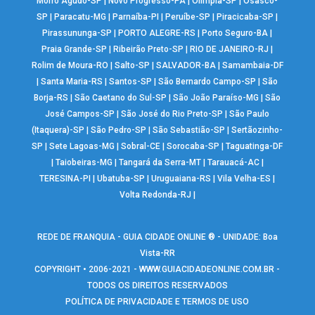
Morro Agudo-SP
|
Novo Progresso-PA
|
Olímpia-SP
|
Osasco-
SP
|
Paracatu-MG
|
Parnaíba-PI
|
Peruíbe-SP
|
Piracicaba-SP
|
Pirassununga-SP
|
PORTO ALEGRE-RS
|
Porto Seguro-BA
|
Praia Grande-SP
|
Ribeirão Preto-SP
|
RIO DE JANEIRO-RJ
|
Rolim de Moura-RO
|
Salto-SP
|
SALVADOR-BA
|
Samambaia-DF
|
Santa Maria-RS
|
Santos-SP
|
São Bernardo Campo-SP
|
São
Borja-RS
|
São Caetano do Sul-SP
|
São João Paraíso-MG
|
São
José Campos-SP
|
São José do Rio Preto-SP
|
São Paulo
(Itaquera)-SP
|
São Pedro-SP
|
São Sebastião-SP
|
Sertãozinho-
SP
|
Sete Lagoas-MG
|
Sobral-CE
|
Sorocaba-SP
|
Taguatinga-DF
|
Taiobeiras-MG
|
Tangará da Serra-MT
|
Tarauacá-AC
|
TERESINA-PI
|
Ubatuba-SP
|
Uruguaiana-RS
|
Vila Velha-ES
|
Volta Redonda-RJ
|
REDE DE FRANQUIA - GUIA CIDADE ONLINE ® - UNIDADE: Boa
Vista-RR
COPYRIGHT • 2006-2021 -
WWW.GUIACIDADEONLINE.COM.BR
-
TODOS OS DIREITOS RESERVADOS
POLÍTICA DE PRIVACIDADE E TERMOS DE USO