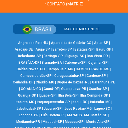
• CONTATO (MATRIZ)
MAIS CIDADES ONLINE
Angra dos Reis-RJ
|
Aparecida de Goiânia-GO
|
Apiaí-SP
|
Aracaju-SE
|
Arujá-SP
|
Barretos-SP
|
Batatais-SP
|
Bauru-SP
|
Bebedouro-SP
|
Bertioga-SP
|
Biguaçu-SC
|
Boa Vista-RR
|
BRASÍLIA-DF
|
Brumado-BA
|
Cabreúva-SP
|
Cajamar-SP
|
Caldas Novas-GO
|
Campo Belo-MG
|
CAMPO GRANDE-MS
|
Campos Jordão-SP
|
Caraguatatuba-SP
|
Cardoso-SP
|
Ceilândia-DF
|
Cláudio-MG
|
Duque de Caxias-RJ
|
Garanhuns-PE
|
GOIÂNIA-GO
|
Guará-DF
|
Guarapuava-PR
|
Guariba-SP
|
Guarujá-SP
|
Iguapé-SP
|
Ilha Bela-SP
|
Ilha Comprida-SP
|
Itabirito-MG
|
Itaquaquecetuba-SP
|
Itaqui-RS
|
Ituiutaba-MG
|
Jaboticabal-SP
|
Jacareí-SP
|
José Raydan-MG
|
Lages-SC
|
Londrina-PR
|
Luís Correia-PI
|
MANAUS-AM
|
Matão-SP
|
Medianeira-PR
|
Mirassol-SP
|
Mococa-SP
|
Monte Alto-SP
|