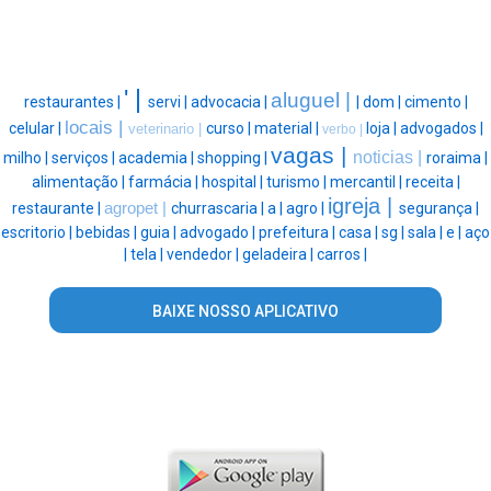
' |
aluguel |
restaurantes |
servi |
advocacia |
|
dom |
cimento |
locais |
celular |
curso |
material |
loja |
advogados |
veterinario |
verbo |
vagas |
noticias |
milho |
serviços |
academia |
shopping |
roraima |
alimentação |
farmácia |
hospital |
turismo |
mercantil |
receita |
igreja |
restaurante |
agropet |
churrascaria |
a |
agro |
segurança |
escritorio |
bebidas |
guia |
advogado |
prefeitura |
casa |
sg |
sala |
e |
aço
|
tela |
vendedor |
geladeira |
carros |
BAIXE NOSSO APLICATIVO