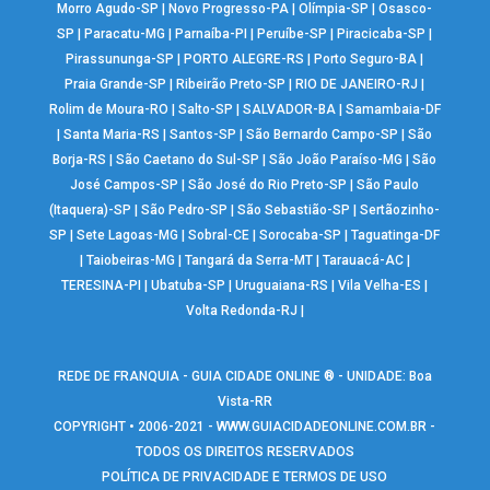
Morro Agudo-SP
|
Novo Progresso-PA
|
Olímpia-SP
|
Osasco-
SP
|
Paracatu-MG
|
Parnaíba-PI
|
Peruíbe-SP
|
Piracicaba-SP
|
Pirassununga-SP
|
PORTO ALEGRE-RS
|
Porto Seguro-BA
|
Praia Grande-SP
|
Ribeirão Preto-SP
|
RIO DE JANEIRO-RJ
|
Rolim de Moura-RO
|
Salto-SP
|
SALVADOR-BA
|
Samambaia-DF
|
Santa Maria-RS
|
Santos-SP
|
São Bernardo Campo-SP
|
São
Borja-RS
|
São Caetano do Sul-SP
|
São João Paraíso-MG
|
São
José Campos-SP
|
São José do Rio Preto-SP
|
São Paulo
(Itaquera)-SP
|
São Pedro-SP
|
São Sebastião-SP
|
Sertãozinho-
SP
|
Sete Lagoas-MG
|
Sobral-CE
|
Sorocaba-SP
|
Taguatinga-DF
|
Taiobeiras-MG
|
Tangará da Serra-MT
|
Tarauacá-AC
|
TERESINA-PI
|
Ubatuba-SP
|
Uruguaiana-RS
|
Vila Velha-ES
|
Volta Redonda-RJ
|
REDE DE FRANQUIA - GUIA CIDADE ONLINE ® - UNIDADE: Boa
Vista-RR
COPYRIGHT • 2006-2021 -
WWW.GUIACIDADEONLINE.COM.BR
-
TODOS OS DIREITOS RESERVADOS
POLÍTICA DE PRIVACIDADE E TERMOS DE USO