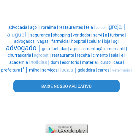
igreja |
advocacia |
aço |
|
roraima |
restaurantes |
tela |
verbo |
aluguel |
segurança |
shopping |
vendedor |
servi |
a |
turismo |
advogados |
vagas |
farmácia |
hospital |
celular |
loja |
sg |
advogado |
guia |
bebidas |
agro |
alimentação |
mercantil |
churrascaria |
agropet |
restaurante |
receita |
cimento |
sala |
e |
noticias |
academia |
dom |
escritorio |
material |
curso |
casa |
' |
locais |
prefeitura |
milho |
serviços |
geladeira |
carros |
veterinario |
BAIXE NOSSO APLICATIVO