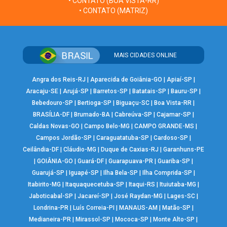
• CONTATO (BOA VISTA-RR)
• CONTATO (MATRIZ)
MAIS CIDADES ONLINE
Angra dos Reis-RJ
|
Aparecida de Goiânia-GO
|
Apiaí-SP
|
Aracaju-SE
|
Arujá-SP
|
Barretos-SP
|
Batatais-SP
|
Bauru-SP
|
Bebedouro-SP
|
Bertioga-SP
|
Biguaçu-SC
|
Boa Vista-RR
|
BRASÍLIA-DF
|
Brumado-BA
|
Cabreúva-SP
|
Cajamar-SP
|
Caldas Novas-GO
|
Campo Belo-MG
|
CAMPO GRANDE-MS
|
Campos Jordão-SP
|
Caraguatatuba-SP
|
Cardoso-SP
|
Ceilândia-DF
|
Cláudio-MG
|
Duque de Caxias-RJ
|
Garanhuns-PE
|
GOIÂNIA-GO
|
Guará-DF
|
Guarapuava-PR
|
Guariba-SP
|
Guarujá-SP
|
Iguapé-SP
|
Ilha Bela-SP
|
Ilha Comprida-SP
|
Itabirito-MG
|
Itaquaquecetuba-SP
|
Itaqui-RS
|
Ituiutaba-MG
|
Jaboticabal-SP
|
Jacareí-SP
|
José Raydan-MG
|
Lages-SC
|
Londrina-PR
|
Luís Correia-PI
|
MANAUS-AM
|
Matão-SP
|
Medianeira-PR
|
Mirassol-SP
|
Mococa-SP
|
Monte Alto-SP
|