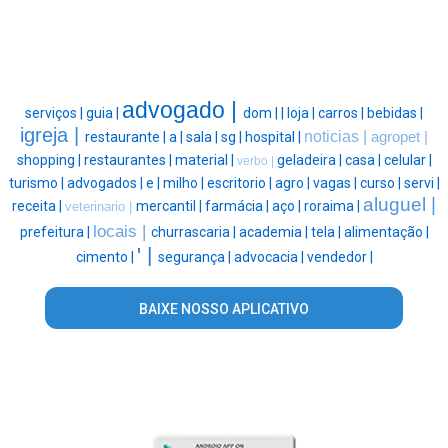
advogado |
serviços |
guia |
dom |
|
loja |
carros |
bebidas |
igreja |
noticias |
restaurante |
a |
sala |
sg |
hospital |
agropet |
shopping |
restaurantes |
material |
geladeira |
casa |
celular |
verbo |
turismo |
advogados |
e |
milho |
escritorio |
agro |
vagas |
curso |
servi |
aluguel |
receita |
mercantil |
farmácia |
aço |
roraima |
veterinario |
locais |
prefeitura |
churrascaria |
academia |
tela |
alimentação |
' |
cimento |
segurança |
advocacia |
vendedor |
BAIXE NOSSO APLICATIVO