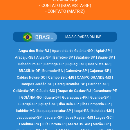
• CONTATO (BOA VISTA-RR)
• CONTATO (MATRIZ)
MAIS CIDADES ONLINE
Angra dos Reis-RJ
|
Aparecida de Goiânia-GO
|
Apiaí-SP
|
Aracaju-SE
|
Arujá-SP
|
Barretos-SP
|
Batatais-SP
|
Bauru-SP
|
Bebedouro-SP
|
Bertioga-SP
|
Biguaçu-SC
|
Boa Vista-RR
|
BRASÍLIA-DF
|
Brumado-BA
|
Cabreúva-SP
|
Cajamar-SP
|
Caldas Novas-GO
|
Campo Belo-MG
|
CAMPO GRANDE-MS
|
Campos Jordão-SP
|
Caraguatatuba-SP
|
Cardoso-SP
|
Ceilândia-DF
|
Cláudio-MG
|
Duque de Caxias-RJ
|
Garanhuns-PE
|
GOIÂNIA-GO
|
Guará-DF
|
Guarapuava-PR
|
Guariba-SP
|
Guarujá-SP
|
Iguapé-SP
|
Ilha Bela-SP
|
Ilha Comprida-SP
|
Itabirito-MG
|
Itaquaquecetuba-SP
|
Itaqui-RS
|
Ituiutaba-MG
|
Jaboticabal-SP
|
Jacareí-SP
|
José Raydan-MG
|
Lages-SC
|
Londrina-PR
|
Luís Correia-PI
|
MANAUS-AM
|
Matão-SP
|