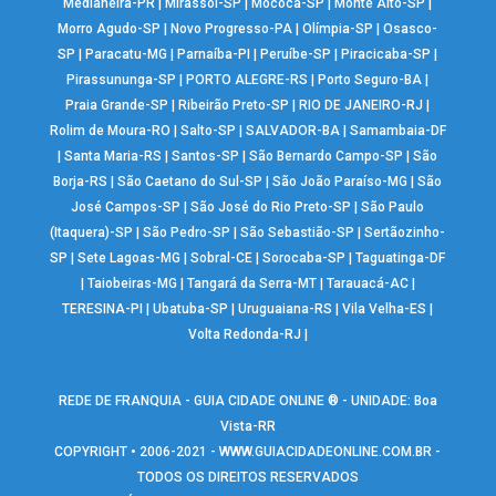
Medianeira-PR
|
Mirassol-SP
|
Mococa-SP
|
Monte Alto-SP
|
Morro Agudo-SP
|
Novo Progresso-PA
|
Olímpia-SP
|
Osasco-
SP
|
Paracatu-MG
|
Parnaíba-PI
|
Peruíbe-SP
|
Piracicaba-SP
|
Pirassununga-SP
|
PORTO ALEGRE-RS
|
Porto Seguro-BA
|
Praia Grande-SP
|
Ribeirão Preto-SP
|
RIO DE JANEIRO-RJ
|
Rolim de Moura-RO
|
Salto-SP
|
SALVADOR-BA
|
Samambaia-DF
|
Santa Maria-RS
|
Santos-SP
|
São Bernardo Campo-SP
|
São
Borja-RS
|
São Caetano do Sul-SP
|
São João Paraíso-MG
|
São
José Campos-SP
|
São José do Rio Preto-SP
|
São Paulo
(Itaquera)-SP
|
São Pedro-SP
|
São Sebastião-SP
|
Sertãozinho-
SP
|
Sete Lagoas-MG
|
Sobral-CE
|
Sorocaba-SP
|
Taguatinga-DF
|
Taiobeiras-MG
|
Tangará da Serra-MT
|
Tarauacá-AC
|
TERESINA-PI
|
Ubatuba-SP
|
Uruguaiana-RS
|
Vila Velha-ES
|
Volta Redonda-RJ
|
REDE DE FRANQUIA - GUIA CIDADE ONLINE ® - UNIDADE: Boa
Vista-RR
COPYRIGHT • 2006-2021 -
WWW.GUIACIDADEONLINE.COM.BR
-
TODOS OS DIREITOS RESERVADOS