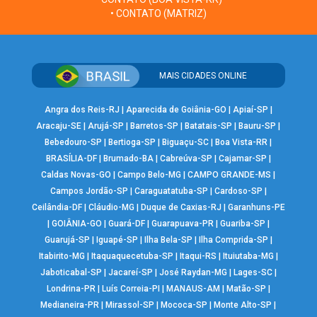
• CONTATO (MATRIZ)
MAIS CIDADES ONLINE
Angra dos Reis-RJ
|
Aparecida de Goiânia-GO
|
Apiaí-SP
|
Aracaju-SE
|
Arujá-SP
|
Barretos-SP
|
Batatais-SP
|
Bauru-SP
|
Bebedouro-SP
|
Bertioga-SP
|
Biguaçu-SC
|
Boa Vista-RR
|
BRASÍLIA-DF
|
Brumado-BA
|
Cabreúva-SP
|
Cajamar-SP
|
Caldas Novas-GO
|
Campo Belo-MG
|
CAMPO GRANDE-MS
|
Campos Jordão-SP
|
Caraguatatuba-SP
|
Cardoso-SP
|
Ceilândia-DF
|
Cláudio-MG
|
Duque de Caxias-RJ
|
Garanhuns-PE
|
GOIÂNIA-GO
|
Guará-DF
|
Guarapuava-PR
|
Guariba-SP
|
Guarujá-SP
|
Iguapé-SP
|
Ilha Bela-SP
|
Ilha Comprida-SP
|
Itabirito-MG
|
Itaquaquecetuba-SP
|
Itaqui-RS
|
Ituiutaba-MG
|
Jaboticabal-SP
|
Jacareí-SP
|
José Raydan-MG
|
Lages-SC
|
Londrina-PR
|
Luís Correia-PI
|
MANAUS-AM
|
Matão-SP
|
Medianeira-PR
|
Mirassol-SP
|
Mococa-SP
|
Monte Alto-SP
|