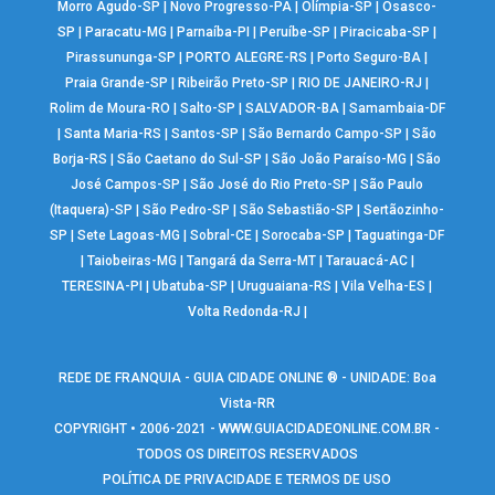
Morro Agudo-SP
|
Novo Progresso-PA
|
Olímpia-SP
|
Osasco-
SP
|
Paracatu-MG
|
Parnaíba-PI
|
Peruíbe-SP
|
Piracicaba-SP
|
Pirassununga-SP
|
PORTO ALEGRE-RS
|
Porto Seguro-BA
|
Praia Grande-SP
|
Ribeirão Preto-SP
|
RIO DE JANEIRO-RJ
|
Rolim de Moura-RO
|
Salto-SP
|
SALVADOR-BA
|
Samambaia-DF
|
Santa Maria-RS
|
Santos-SP
|
São Bernardo Campo-SP
|
São
Borja-RS
|
São Caetano do Sul-SP
|
São João Paraíso-MG
|
São
José Campos-SP
|
São José do Rio Preto-SP
|
São Paulo
(Itaquera)-SP
|
São Pedro-SP
|
São Sebastião-SP
|
Sertãozinho-
SP
|
Sete Lagoas-MG
|
Sobral-CE
|
Sorocaba-SP
|
Taguatinga-DF
|
Taiobeiras-MG
|
Tangará da Serra-MT
|
Tarauacá-AC
|
TERESINA-PI
|
Ubatuba-SP
|
Uruguaiana-RS
|
Vila Velha-ES
|
Volta Redonda-RJ
|
REDE DE FRANQUIA - GUIA CIDADE ONLINE ® - UNIDADE: Boa
Vista-RR
COPYRIGHT • 2006-2021 -
WWW.GUIACIDADEONLINE.COM.BR
-
TODOS OS DIREITOS RESERVADOS
POLÍTICA DE PRIVACIDADE E TERMOS DE USO