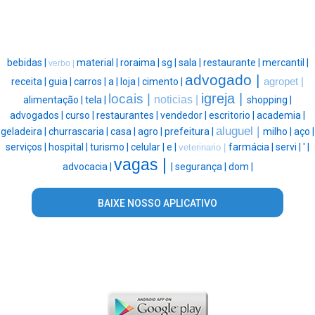
bebidas |
material |
roraima |
sg |
sala |
restaurante |
mercantil |
verbo |
advogado |
receita |
guia |
carros |
a |
loja |
cimento |
agropet |
igreja |
locais |
noticias |
alimentação |
tela |
shopping |
advogados |
curso |
restaurantes |
vendedor |
escritorio |
academia |
aluguel |
geladeira |
churrascaria |
casa |
agro |
prefeitura |
milho |
aço |
serviços |
hospital |
turismo |
celular |
e |
farmácia |
servi |
' |
veterinario |
vagas |
advocacia |
|
segurança |
dom |
BAIXE NOSSO APLICATIVO