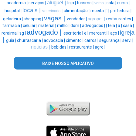
aluguel |
academia |
serviços |
loja |
turismo |
sala |
curso |
verbo |
locais |
hospital |
alimentação |
receita |
' |
prefeitura |
veterinario |
vagas |
geladeira |
shopping |
vendedor |
agropet |
restaurantes |
farmácia |
celular |
material |
milho |
dom |
advogados |
|
tela |
a |
casa |
advogado |
igreja
roraima |
sg |
escritorio |
e |
mercantil |
aço |
|
guia |
churrascaria |
advocacia |
cimento |
carros |
segurança |
servi |
noticias |
bebidas |
restaurante |
agro |
BAIXE NOSSO APLICATIVO