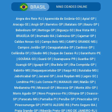
MAIS CIDADES ONLINE
Angra dos Reis-RJ
|
Aparecida de Goiânia-GO
|
Apiaí-SP
|
Aracaju-SE
|
Arujá-SP
|
Barretos-SP
|
Batatais-SP
|
Bauru-SP
|
Bebedouro-SP
|
Bertioga-SP
|
Biguaçu-SC
|
Boa Vista-RR
|
BRASÍLIA-DF
|
Brumado-BA
|
Cabreúva-SP
|
Cajamar-SP
|
Caldas Novas-GO
|
Campo Belo-MG
|
CAMPO GRANDE-MS
|
Campos Jordão-SP
|
Caraguatatuba-SP
|
Cardoso-SP
|
Ceilândia-DF
|
Cláudio-MG
|
Duque de Caxias-RJ
|
Garanhuns-PE
|
GOIÂNIA-GO
|
Guará-DF
|
Guarapuava-PR
|
Guariba-SP
|
Guarujá-SP
|
Iguapé-SP
|
Ilha Bela-SP
|
Ilha Comprida-SP
|
Itabirito-MG
|
Itaquaquecetuba-SP
|
Itaqui-RS
|
Ituiutaba-MG
|
Jaboticabal-SP
|
Jacareí-SP
|
José Raydan-MG
|
Lages-SC
|
Londrina-PR
|
Luís Correia-PI
|
MANAUS-AM
|
Matão-SP
|
Medianeira-PR
|
Mirassol-SP
|
Mococa-SP
|
Monte Alto-SP
|
Morro Agudo-SP
|
Novo Progresso-PA
|
Olímpia-SP
|
Osasco-
SP
|
Paracatu-MG
|
Parnaíba-PI
|
Peruíbe-SP
|
Piracicaba-SP
|
Pirassununga-SP
|
PORTO ALEGRE-RS
|
Porto Seguro-BA
|
Praia Grande-SP
|
Ribeirão Preto-SP
|
RIO DE JANEIRO-RJ
|