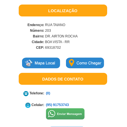
LOCALIZAÇÃO
Endereço:
RUA TAIANO
Número:
203
Bairro:
DR. AIRTON ROCHA
Cidade:
BOA VISTA - RR
CEP:
69318702
DADOS DE CONTATO
Telefone:
(0)
Celular:
(95) 91753743