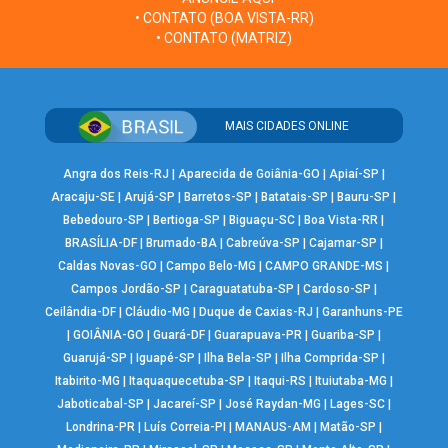
• CONTATO (BOA VISTA-RR)
• CONTATO (MATRIZ)
MAIS CIDADES ONLINE
Angra dos Reis-RJ
|
Aparecida de Goiânia-GO
|
Apiaí-SP
|
Aracaju-SE
|
Arujá-SP
|
Barretos-SP
|
Batatais-SP
|
Bauru-SP
|
Bebedouro-SP
|
Bertioga-SP
|
Biguaçu-SC
|
Boa Vista-RR
|
BRASÍLIA-DF
|
Brumado-BA
|
Cabreúva-SP
|
Cajamar-SP
|
Caldas Novas-GO
|
Campo Belo-MG
|
CAMPO GRANDE-MS
|
Campos Jordão-SP
|
Caraguatatuba-SP
|
Cardoso-SP
|
Ceilândia-DF
|
Cláudio-MG
|
Duque de Caxias-RJ
|
Garanhuns-PE
|
GOIÂNIA-GO
|
Guará-DF
|
Guarapuava-PR
|
Guariba-SP
|
Guarujá-SP
|
Iguapé-SP
|
Ilha Bela-SP
|
Ilha Comprida-SP
|
Itabirito-MG
|
Itaquaquecetuba-SP
|
Itaqui-RS
|
Ituiutaba-MG
|
Jaboticabal-SP
|
Jacareí-SP
|
José Raydan-MG
|
Lages-SC
|
Londrina-PR
|
Luís Correia-PI
|
MANAUS-AM
|
Matão-SP
|