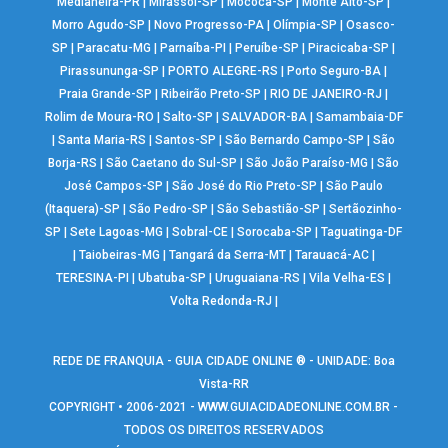
Medianeira-PR
|
Mirassol-SP
|
Mococa-SP
|
Monte Alto-SP
|
Morro Agudo-SP
|
Novo Progresso-PA
|
Olímpia-SP
|
Osasco-
SP
|
Paracatu-MG
|
Parnaíba-PI
|
Peruíbe-SP
|
Piracicaba-SP
|
Pirassununga-SP
|
PORTO ALEGRE-RS
|
Porto Seguro-BA
|
Praia Grande-SP
|
Ribeirão Preto-SP
|
RIO DE JANEIRO-RJ
|
Rolim de Moura-RO
|
Salto-SP
|
SALVADOR-BA
|
Samambaia-DF
|
Santa Maria-RS
|
Santos-SP
|
São Bernardo Campo-SP
|
São
Borja-RS
|
São Caetano do Sul-SP
|
São João Paraíso-MG
|
São
José Campos-SP
|
São José do Rio Preto-SP
|
São Paulo
(Itaquera)-SP
|
São Pedro-SP
|
São Sebastião-SP
|
Sertãozinho-
SP
|
Sete Lagoas-MG
|
Sobral-CE
|
Sorocaba-SP
|
Taguatinga-DF
|
Taiobeiras-MG
|
Tangará da Serra-MT
|
Tarauacá-AC
|
TERESINA-PI
|
Ubatuba-SP
|
Uruguaiana-RS
|
Vila Velha-ES
|
Volta Redonda-RJ
|
REDE DE FRANQUIA - GUIA CIDADE ONLINE ® - UNIDADE: Boa
Vista-RR
COPYRIGHT • 2006-2021 -
WWW.GUIACIDADEONLINE.COM.BR
-
TODOS OS DIREITOS RESERVADOS