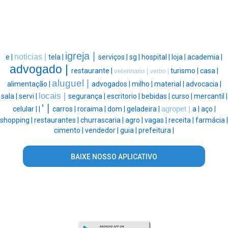
igreja |
noticias |
e |
tela |
serviços |
sg |
hospital |
loja |
academia |
advogado |
restaurante |
turismo |
casa |
veterinario |
verbo |
aluguel |
alimentação |
advogados |
milho |
material |
advocacia |
locais |
sala |
servi |
segurança |
escritorio |
bebidas |
curso |
mercantil |
' |
celular |
|
carros |
roraima |
dom |
geladeira |
agropet |
a |
aço |
shopping |
restaurantes |
churrascaria |
agro |
vagas |
receita |
farmácia |
cimento |
vendedor |
guia |
prefeitura |
BAIXE NOSSO APLICATIVO