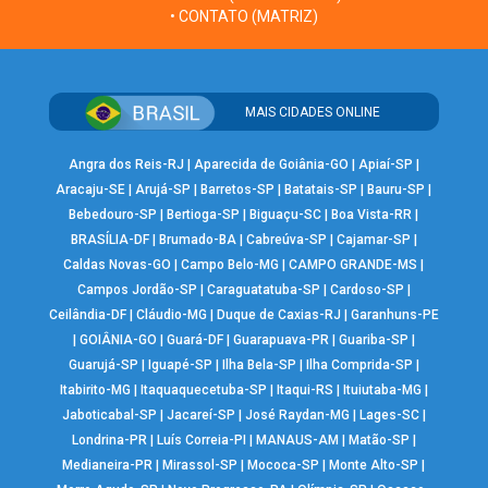
• CONTATO (MATRIZ)
MAIS CIDADES ONLINE
Angra dos Reis-RJ
|
Aparecida de Goiânia-GO
|
Apiaí-SP
|
Aracaju-SE
|
Arujá-SP
|
Barretos-SP
|
Batatais-SP
|
Bauru-SP
|
Bebedouro-SP
|
Bertioga-SP
|
Biguaçu-SC
|
Boa Vista-RR
|
BRASÍLIA-DF
|
Brumado-BA
|
Cabreúva-SP
|
Cajamar-SP
|
Caldas Novas-GO
|
Campo Belo-MG
|
CAMPO GRANDE-MS
|
Campos Jordão-SP
|
Caraguatatuba-SP
|
Cardoso-SP
|
Ceilândia-DF
|
Cláudio-MG
|
Duque de Caxias-RJ
|
Garanhuns-PE
|
GOIÂNIA-GO
|
Guará-DF
|
Guarapuava-PR
|
Guariba-SP
|
Guarujá-SP
|
Iguapé-SP
|
Ilha Bela-SP
|
Ilha Comprida-SP
|
Itabirito-MG
|
Itaquaquecetuba-SP
|
Itaqui-RS
|
Ituiutaba-MG
|
Jaboticabal-SP
|
Jacareí-SP
|
José Raydan-MG
|
Lages-SC
|
Londrina-PR
|
Luís Correia-PI
|
MANAUS-AM
|
Matão-SP
|
Medianeira-PR
|
Mirassol-SP
|
Mococa-SP
|
Monte Alto-SP
|