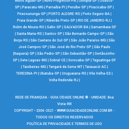
Morro Agudo-SP
|
Novo Progresso-PA
|
Olímpia-SP
|
Osasco-
SP
|
Paracatu-MG
|
Parnaíba-PI
|
Peruíbe-SP
|
Piracicaba-SP
|
Pirassununga-SP
|
PORTO ALEGRE-RS
|
Porto Seguro-BA
|
Praia Grande-SP
|
Ribeirão Preto-SP
|
RIO DE JANEIRO-RJ
|
Rolim de Moura-RO
|
Salto-SP
|
SALVADOR-BA
|
Samambaia-DF
|
Santa Maria-RS
|
Santos-SP
|
São Bernardo Campo-SP
|
São
Borja-RS
|
São Caetano do Sul-SP
|
São João Paraíso-MG
|
São
José Campos-SP
|
São José do Rio Preto-SP
|
São Paulo
(Itaquera)-SP
|
São Pedro-SP
|
São Sebastião-SP
|
Sertãozinho-
SP
|
Sete Lagoas-MG
|
Sobral-CE
|
Sorocaba-SP
|
Taguatinga-DF
|
Taiobeiras-MG
|
Tangará da Serra-MT
|
Tarauacá-AC
|
TERESINA-PI
|
Ubatuba-SP
|
Uruguaiana-RS
|
Vila Velha-ES
|
Volta Redonda-RJ
|
REDE DE FRANQUIA - GUIA CIDADE ONLINE ® - UNIDADE: Boa
Vista-RR
COPYRIGHT • 2006-2021 -
WWW.GUIACIDADEONLINE.COM.BR
-
TODOS OS DIREITOS RESERVADOS
POLÍTICA DE PRIVACIDADE E TERMOS DE USO