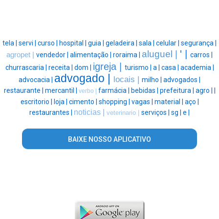
tela |
servi |
curso |
hospital |
guia |
geladeira |
sala |
celular |
segurança |
' |
aluguel |
agropet |
vendedor |
alimentação |
roraima |
carros |
igreja |
churrascaria |
receita |
dom |
turismo |
a |
casa |
academia |
advogado |
locais |
advocacia |
milho |
advogados |
restaurante |
mercantil |
farmácia |
bebidas |
prefeitura |
agro |
|
verbo |
escritorio |
loja |
cimento |
shopping |
vagas |
material |
aço |
noticias |
restaurantes |
serviços |
sg |
e |
veterinario |
BAIXE NOSSO APLICATIVO