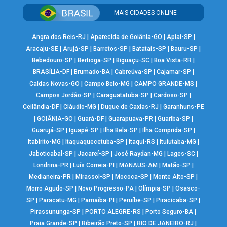
MAIS CIDADES ONLINE
Angra dos Reis-RJ
|
Aparecida de Goiânia-GO
|
Apiaí-SP
|
Aracaju-SE
|
Arujá-SP
|
Barretos-SP
|
Batatais-SP
|
Bauru-SP
|
Bebedouro-SP
|
Bertioga-SP
|
Biguaçu-SC
|
Boa Vista-RR
|
BRASÍLIA-DF
|
Brumado-BA
|
Cabreúva-SP
|
Cajamar-SP
|
Caldas Novas-GO
|
Campo Belo-MG
|
CAMPO GRANDE-MS
|
Campos Jordão-SP
|
Caraguatatuba-SP
|
Cardoso-SP
|
Ceilândia-DF
|
Cláudio-MG
|
Duque de Caxias-RJ
|
Garanhuns-PE
|
GOIÂNIA-GO
|
Guará-DF
|
Guarapuava-PR
|
Guariba-SP
|
Guarujá-SP
|
Iguapé-SP
|
Ilha Bela-SP
|
Ilha Comprida-SP
|
Itabirito-MG
|
Itaquaquecetuba-SP
|
Itaqui-RS
|
Ituiutaba-MG
|
Jaboticabal-SP
|
Jacareí-SP
|
José Raydan-MG
|
Lages-SC
|
Londrina-PR
|
Luís Correia-PI
|
MANAUS-AM
|
Matão-SP
|
Medianeira-PR
|
Mirassol-SP
|
Mococa-SP
|
Monte Alto-SP
|
Morro Agudo-SP
|
Novo Progresso-PA
|
Olímpia-SP
|
Osasco-
SP
|
Paracatu-MG
|
Parnaíba-PI
|
Peruíbe-SP
|
Piracicaba-SP
|
Pirassununga-SP
|
PORTO ALEGRE-RS
|
Porto Seguro-BA
|
Praia Grande-SP
|
Ribeirão Preto-SP
|
RIO DE JANEIRO-RJ
|