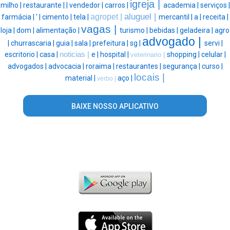
igreja |
milho |
restaurante |
|
vendedor |
carros |
academia |
serviços |
aluguel |
agropet |
farmácia |
' |
cimento |
tela |
mercantil |
a |
receita |
vagas |
loja |
dom |
alimentação |
turismo |
bebidas |
geladeira |
agro
advogado |
|
churrascaria |
guia |
sala |
prefeitura |
sg |
servi |
escritorio |
casa |
noticias |
e |
hospital |
shopping |
celular |
veterinario |
advogados |
advocacia |
roraima |
restaurantes |
segurança |
curso |
locais |
material |
aço |
verbo |
BAIXE NOSSO APLICATIVO