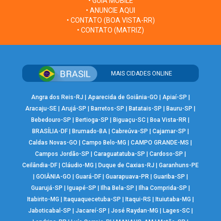
• GUIA MOBILE
• ANUNCIE AQUI
• CONTATO (BOA VISTA-RR)
• CONTATO (MATRIZ)
MAIS CIDADES ONLINE
Angra dos Reis-RJ
|
Aparecida de Goiânia-GO
|
Apiaí-SP
|
Aracaju-SE
|
Arujá-SP
|
Barretos-SP
|
Batatais-SP
|
Bauru-SP
|
Bebedouro-SP
|
Bertioga-SP
|
Biguaçu-SC
|
Boa Vista-RR
|
BRASÍLIA-DF
|
Brumado-BA
|
Cabreúva-SP
|
Cajamar-SP
|
Caldas Novas-GO
|
Campo Belo-MG
|
CAMPO GRANDE-MS
|
Campos Jordão-SP
|
Caraguatatuba-SP
|
Cardoso-SP
|
Ceilândia-DF
|
Cláudio-MG
|
Duque de Caxias-RJ
|
Garanhuns-PE
|
GOIÂNIA-GO
|
Guará-DF
|
Guarapuava-PR
|
Guariba-SP
|
Guarujá-SP
|
Iguapé-SP
|
Ilha Bela-SP
|
Ilha Comprida-SP
|
Itabirito-MG
|
Itaquaquecetuba-SP
|
Itaqui-RS
|
Ituiutaba-MG
|
Jaboticabal-SP
|
Jacareí-SP
|
José Raydan-MG
|
Lages-SC
|