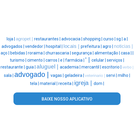
loja |
agropet |
restaurantes |
advocacia |
shopping |
curso |
sg |
a |
locais |
noticias |
advogados |
vendedor |
hospital |
prefeitura |
agro |
aço |
bebidas |
roraima |
churrascaria |
segurança |
alimentação |
casa |
|
' |
turismo |
cimento |
carros |
e |
farmácia |
celular |
serviços |
aluguel |
restaurante |
guia |
academia |
mercantil |
escritorio |
verbo |
advogado |
sala |
vagas |
geladeira |
servi |
milho |
veterinario |
igreja |
tela |
material |
receita |
dom |
BAIXE NOSSO APLICATIVO