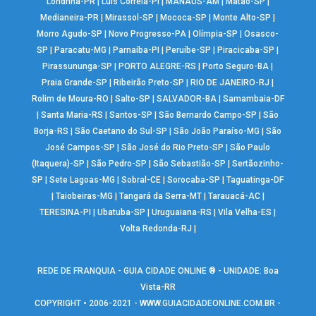
Londrina-PR
|
Luís Correia-PI
|
MANAUS-AM
|
Matão-SP
|
Medianeira-PR
|
Mirassol-SP
|
Mococa-SP
|
Monte Alto-SP
|
Morro Agudo-SP
|
Novo Progresso-PA
|
Olímpia-SP
|
Osasco-
SP
|
Paracatu-MG
|
Parnaíba-PI
|
Peruíbe-SP
|
Piracicaba-SP
|
Pirassununga-SP
|
PORTO ALEGRE-RS
|
Porto Seguro-BA
|
Praia Grande-SP
|
Ribeirão Preto-SP
|
RIO DE JANEIRO-RJ
|
Rolim de Moura-RO
|
Salto-SP
|
SALVADOR-BA
|
Samambaia-DF
|
Santa Maria-RS
|
Santos-SP
|
São Bernardo Campo-SP
|
São
Borja-RS
|
São Caetano do Sul-SP
|
São João Paraíso-MG
|
São
José Campos-SP
|
São José do Rio Preto-SP
|
São Paulo
(Itaquera)-SP
|
São Pedro-SP
|
São Sebastião-SP
|
Sertãozinho-
SP
|
Sete Lagoas-MG
|
Sobral-CE
|
Sorocaba-SP
|
Taguatinga-DF
|
Taiobeiras-MG
|
Tangará da Serra-MT
|
Tarauacá-AC
|
TERESINA-PI
|
Ubatuba-SP
|
Uruguaiana-RS
|
Vila Velha-ES
|
Volta Redonda-RJ
|
REDE DE FRANQUIA - GUIA CIDADE ONLINE ® - UNIDADE: Boa
Vista-RR
COPYRIGHT • 2006-2021 -
WWW.GUIACIDADEONLINE.COM.BR
-