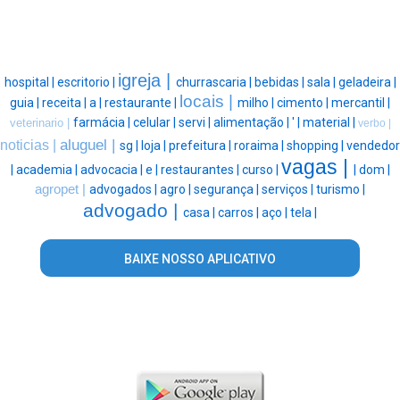
igreja |
hospital |
escritorio |
churrascaria |
bebidas |
sala |
geladeira |
locais |
guia |
receita |
a |
restaurante |
milho |
cimento |
mercantil |
farmácia |
celular |
servi |
alimentação |
' |
material |
veterinario |
verbo |
aluguel |
noticias |
sg |
loja |
prefeitura |
roraima |
shopping |
vendedor
vagas |
|
academia |
advocacia |
e |
restaurantes |
curso |
|
dom |
agropet |
advogados |
agro |
segurança |
serviços |
turismo |
advogado |
casa |
carros |
aço |
tela |
BAIXE NOSSO APLICATIVO