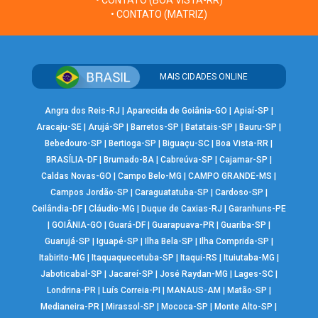
• CONTATO (BOA VISTA-RR)
• CONTATO (MATRIZ)
MAIS CIDADES ONLINE
Angra dos Reis-RJ
|
Aparecida de Goiânia-GO
|
Apiaí-SP
|
Aracaju-SE
|
Arujá-SP
|
Barretos-SP
|
Batatais-SP
|
Bauru-SP
|
Bebedouro-SP
|
Bertioga-SP
|
Biguaçu-SC
|
Boa Vista-RR
|
BRASÍLIA-DF
|
Brumado-BA
|
Cabreúva-SP
|
Cajamar-SP
|
Caldas Novas-GO
|
Campo Belo-MG
|
CAMPO GRANDE-MS
|
Campos Jordão-SP
|
Caraguatatuba-SP
|
Cardoso-SP
|
Ceilândia-DF
|
Cláudio-MG
|
Duque de Caxias-RJ
|
Garanhuns-PE
|
GOIÂNIA-GO
|
Guará-DF
|
Guarapuava-PR
|
Guariba-SP
|
Guarujá-SP
|
Iguapé-SP
|
Ilha Bela-SP
|
Ilha Comprida-SP
|
Itabirito-MG
|
Itaquaquecetuba-SP
|
Itaqui-RS
|
Ituiutaba-MG
|
Jaboticabal-SP
|
Jacareí-SP
|
José Raydan-MG
|
Lages-SC
|
Londrina-PR
|
Luís Correia-PI
|
MANAUS-AM
|
Matão-SP
|
Medianeira-PR
|
Mirassol-SP
|
Mococa-SP
|
Monte Alto-SP
|