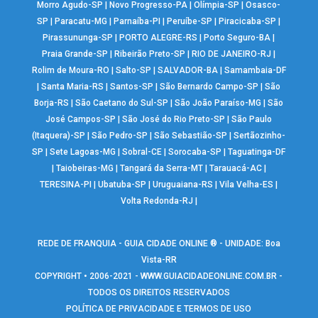
Morro Agudo-SP
|
Novo Progresso-PA
|
Olímpia-SP
|
Osasco-
SP
|
Paracatu-MG
|
Parnaíba-PI
|
Peruíbe-SP
|
Piracicaba-SP
|
Pirassununga-SP
|
PORTO ALEGRE-RS
|
Porto Seguro-BA
|
Praia Grande-SP
|
Ribeirão Preto-SP
|
RIO DE JANEIRO-RJ
|
Rolim de Moura-RO
|
Salto-SP
|
SALVADOR-BA
|
Samambaia-DF
|
Santa Maria-RS
|
Santos-SP
|
São Bernardo Campo-SP
|
São
Borja-RS
|
São Caetano do Sul-SP
|
São João Paraíso-MG
|
São
José Campos-SP
|
São José do Rio Preto-SP
|
São Paulo
(Itaquera)-SP
|
São Pedro-SP
|
São Sebastião-SP
|
Sertãozinho-
SP
|
Sete Lagoas-MG
|
Sobral-CE
|
Sorocaba-SP
|
Taguatinga-DF
|
Taiobeiras-MG
|
Tangará da Serra-MT
|
Tarauacá-AC
|
TERESINA-PI
|
Ubatuba-SP
|
Uruguaiana-RS
|
Vila Velha-ES
|
Volta Redonda-RJ
|
REDE DE FRANQUIA - GUIA CIDADE ONLINE ® - UNIDADE: Boa
Vista-RR
COPYRIGHT • 2006-2021 -
WWW.GUIACIDADEONLINE.COM.BR
-
TODOS OS DIREITOS RESERVADOS
POLÍTICA DE PRIVACIDADE E TERMOS DE USO