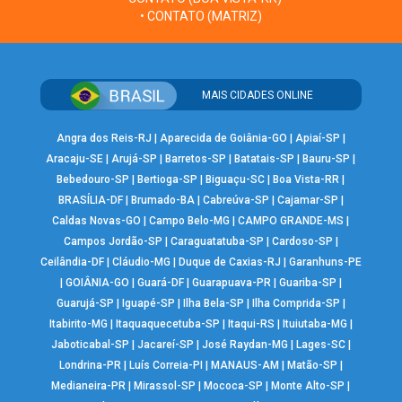
• CONTATO (MATRIZ)
MAIS CIDADES ONLINE
Angra dos Reis-RJ
|
Aparecida de Goiânia-GO
|
Apiaí-SP
|
Aracaju-SE
|
Arujá-SP
|
Barretos-SP
|
Batatais-SP
|
Bauru-SP
|
Bebedouro-SP
|
Bertioga-SP
|
Biguaçu-SC
|
Boa Vista-RR
|
BRASÍLIA-DF
|
Brumado-BA
|
Cabreúva-SP
|
Cajamar-SP
|
Caldas Novas-GO
|
Campo Belo-MG
|
CAMPO GRANDE-MS
|
Campos Jordão-SP
|
Caraguatatuba-SP
|
Cardoso-SP
|
Ceilândia-DF
|
Cláudio-MG
|
Duque de Caxias-RJ
|
Garanhuns-PE
|
GOIÂNIA-GO
|
Guará-DF
|
Guarapuava-PR
|
Guariba-SP
|
Guarujá-SP
|
Iguapé-SP
|
Ilha Bela-SP
|
Ilha Comprida-SP
|
Itabirito-MG
|
Itaquaquecetuba-SP
|
Itaqui-RS
|
Ituiutaba-MG
|
Jaboticabal-SP
|
Jacareí-SP
|
José Raydan-MG
|
Lages-SC
|
Londrina-PR
|
Luís Correia-PI
|
MANAUS-AM
|
Matão-SP
|
Medianeira-PR
|
Mirassol-SP
|
Mococa-SP
|
Monte Alto-SP
|