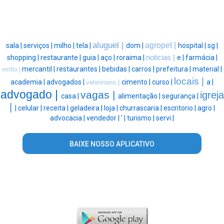
aluguel |
agropet |
sala |
serviços |
milho |
tela |
dom |
hospital |
sg |
shopping |
restaurante |
guia |
aço |
roraima |
noticias |
e |
farmácia |
mercantil |
restaurantes |
bebidas |
carros |
prefeitura |
material |
verbo |
locais |
academia |
advogados |
cimento |
curso |
a |
veterinario |
advogado |
vagas |
igreja
casa |
alimentação |
segurança |
|
|
celular |
receita |
geladeira |
loja |
churrascaria |
escritorio |
agro |
advocacia |
vendedor |
' |
turismo |
servi |
BAIXE NOSSO APLICATIVO