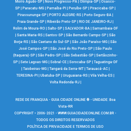
Morro Agudo-SP
|
Novo Progresso-PA
|
Olímpia-SP
|
Osasco-
SP
|
Paracatu-MG
|
Parnaíba-PI
|
Peruíbe-SP
|
Piracicaba-SP
|
Pirassununga-SP
|
PORTO ALEGRE-RS
|
Porto Seguro-BA
|
Praia Grande-SP
|
Ribeirão Preto-SP
|
RIO DE JANEIRO-RJ
|
Rolim de Moura-RO
|
Salto-SP
|
SALVADOR-BA
|
Samambaia-DF
|
Santa Maria-RS
|
Santos-SP
|
São Bernardo Campo-SP
|
São
Borja-RS
|
São Caetano do Sul-SP
|
São João Paraíso-MG
|
São
José Campos-SP
|
São José do Rio Preto-SP
|
São Paulo
(Itaquera)-SP
|
São Pedro-SP
|
São Sebastião-SP
|
Sertãozinho-
SP
|
Sete Lagoas-MG
|
Sobral-CE
|
Sorocaba-SP
|
Taguatinga-DF
|
Taiobeiras-MG
|
Tangará da Serra-MT
|
Tarauacá-AC
|
TERESINA-PI
|
Ubatuba-SP
|
Uruguaiana-RS
|
Vila Velha-ES
|
Volta Redonda-RJ
|
REDE DE FRANQUIA - GUIA CIDADE ONLINE ® - UNIDADE: Boa
Vista-RR
COPYRIGHT • 2006-2021 -
WWW.GUIACIDADEONLINE.COM.BR
-
TODOS OS DIREITOS RESERVADOS
POLÍTICA DE PRIVACIDADE E TERMOS DE USO