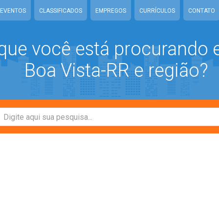
EVENTOS
CLASSIFICADOS
EMPREGOS
CURRÍCULOS
CONTATO
que você está procurando
Boa Vista-RR e região?