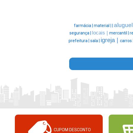
aluguel
farmácia |
material |
|
locais |
segurança |
mercantil |
r
igreja |
prefeitura |
sala |
carros 
CUPOM DESCONTO