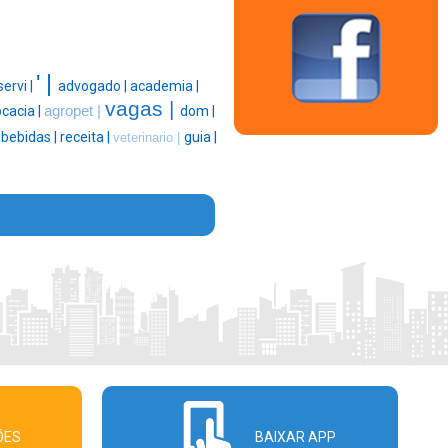
' |
servi |
advogado |
academia |
vagas |
cacia |
agropet |
dom |
|
bebidas |
receita |
guia |
veterinario |
ÕES
BAIXAR APP