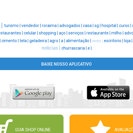
 |
turismo |
vendedor |
roraima |
advogados |
casa |
sg |
hospital |
curso |
estaurantes |
celular |
shopping |
aço |
serviços |
restaurante |
milho |
advo
|
cimento |
tela |
geladeira |
agro |
a |
alimentação |
escritorio |
loja 
verbo |
noticias |
churrascaria |
e |
BAIXE NOSSO APLICATIVO
GUIA SHOP ONLINE
AVALIAÇ