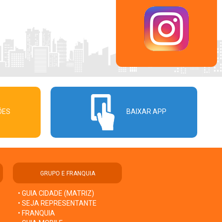
ÕES
BAIXAR APP
GRUPO E FRANQUIA
• GUIA CIDADE (MATRIZ)
• SEJA REPRESENTANTE
• FRANQUIA