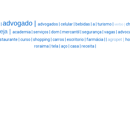
advogado |
 |
advogados |
celular |
bebidas |
a |
turismo |
ch
verbo |
reja |
academia |
serviços |
dom |
mercantil |
segurança |
vagas |
advoca
staurante |
curso |
shopping |
carros |
escritorio |
farmácia |
|
agropet |
ho
roraima |
tela |
aço |
casa |
receita |