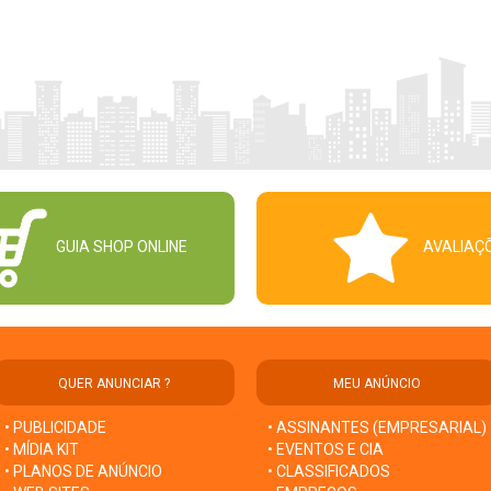
GUIA SHOP ONLINE
AVALIAÇ
QUER ANUNCIAR ?
MEU ANÚNCIO
• PUBLICIDADE
• ASSINANTES (EMPRESARIAL)
• MÍDIA KIT
• EVENTOS E CIA
• PLANOS DE ANÚNCIO
• CLASSIFICADOS