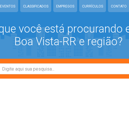
EVENTOS
CLASSIFICADOS
EMPREGOS
CURRÍCULOS
CONTATO
que você está procurando
Boa Vista-RR e região?