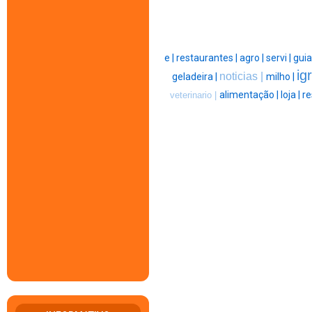
e |
restaurantes |
agro |
servi |
guia
ig
noticias |
geladeira |
milho |
alimentação |
loja |
re
veterinario |