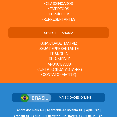
• CLASSIFICADOS
• EMPREGOS
• CURRÍCULOS
• REPRESENTANTES
GRUPO E FRANQUIA
• GUIA CIDADE (MATRIZ)
• SEJA REPRESENTANTE
• FRANQUIA
• GUIA MOBILE
• ANUNCIE AQUI
• CONTATO (BOA VISTA-RR)
• CONTATO (MATRIZ)
MAIS CIDADES ONLINE
Angra dos Reis-RJ
|
Aparecida de Goiânia-GO
|
Apiaí-SP
|
Aracaju-SE
|
Arujá-SP
|
Barretos-SP
|
Batatais-SP
|
Bauru-SP
|