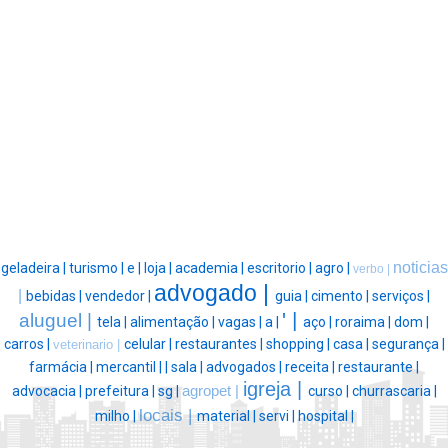
noticias
geladeira |
turismo |
e |
loja |
academia |
escritorio |
agro |
verbo |
advogado |
|
bebidas |
vendedor |
guia |
cimento |
serviços |
' |
aluguel |
tela |
alimentação |
vagas |
a |
aço |
roraima |
dom |
carros |
celular |
restaurantes |
shopping |
casa |
segurança |
veterinario |
farmácia |
mercantil |
|
sala |
advogados |
receita |
restaurante |
igreja |
advocacia |
prefeitura |
sg |
agropet |
curso |
churrascaria |
locais |
milho |
material |
servi |
hospital |