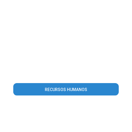
RECURSOS HUMANOS
Warning
: Invalid argument supplied for foreach() in
/home/guiaroraima/www/conteudo_lista_area_atuacao.php
on line
56