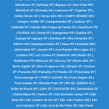
Bebedouro-SP
|
Bertioga-SP
|
Biguaçu-SC
|
Boa Vista-RR
|
BRASÍLIA-DF
|
Brumado-BA
|
Cabreúva-SP
|
Cajamar-SP
|
Caldas Novas-GO
|
Campo Belo-MG
|
CAMPO GRANDE-MS
|
Campos Jordão-SP
|
Caraguatatuba-SP
|
Cardoso-SP
|
Ceilândia-DF
|
Cláudio-MG
|
Duque de Caxias-RJ
|
Garanhuns-PE
|
GOIÂNIA-GO
|
Guará-DF
|
Guarapuava-PR
|
Guariba-SP
|
Guarujá-SP
|
Iguapé-SP
|
Ilha Bela-SP
|
Ilha Comprida-SP
|
Itabirito-MG
|
Itaquaquecetuba-SP
|
Itaqui-RS
|
Ituiutaba-MG
|
Jaboticabal-SP
|
Jacareí-SP
|
José Raydan-MG
|
Lages-SC
|
Londrina-PR
|
Luís Correia-PI
|
MANAUS-AM
|
Matão-SP
|
Medianeira-PR
|
Mirassol-SP
|
Mococa-SP
|
Monte Alto-SP
|
Morro Agudo-SP
|
Novo Progresso-PA
|
Olímpia-SP
|
Osasco-
SP
|
Paracatu-MG
|
Parnaíba-PI
|
Peruíbe-SP
|
Piracicaba-SP
|
Pirassununga-SP
|
PORTO ALEGRE-RS
|
Porto Seguro-BA
|
Praia Grande-SP
|
Ribeirão Preto-SP
|
RIO DE JANEIRO-RJ
|
Rolim de Moura-RO
|
Salto-SP
|
SALVADOR-BA
|
Samambaia-DF
|
Santa Maria-RS
|
Santos-SP
|
São Bernardo Campo-SP
|
São
Borja-RS
|
São Caetano do Sul-SP
|
São João Paraíso-MG
|
São
José Campos-SP
|
São José do Rio Preto-SP
|
São Paulo