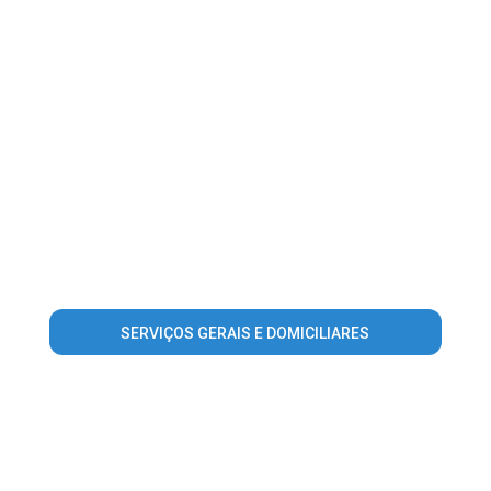
SERVIÇOS GERAIS E DOMICILIARES
Warning
: Invalid argument supplied for foreach() in
/home/guiaroraima/www/conteudo_lista_area_atuacao.php
on line
56