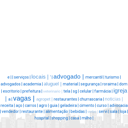
advogado |
locais |
e |
|
serviços |
' |
mercantil |
turismo |
aluguel |
advogados |
academia |
material |
segurança |
roraima |
dom
igreja
|
escritorio |
prefeitura |
tela |
sg |
celular |
farmácia |
veterinario |
vagas |
|
noticias |
a |
agropet |
restaurantes |
churrascaria |
receita |
aço |
carros |
agro |
guia |
geladeira |
cimento |
curso |
advocacia
|
vendedor |
restaurante |
alimentação |
bebidas |
servi |
sala |
loja |
verbo |
hospital |
shopping |
casa |
milho |