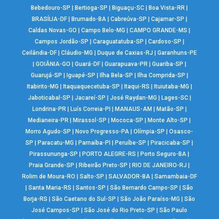
Bebedouro-SP
|
Bertioga-SP
|
Biguaçu-SC
|
Boa Vista-RR
|
BRASÍLIA-DF
|
Brumado-BA
|
Cabreúva-SP
|
Cajamar-SP
|
Caldas Novas-GO
|
Campo Belo-MG
|
CAMPO GRANDE-MS
|
Campos Jordão-SP
|
Caraguatatuba-SP
|
Cardoso-SP
|
Ceilândia-DF
|
Cláudio-MG
|
Duque de Caxias-RJ
|
Garanhuns-PE
|
GOIÂNIA-GO
|
Guará-DF
|
Guarapuava-PR
|
Guariba-SP
|
Guarujá-SP
|
Iguapé-SP
|
Ilha Bela-SP
|
Ilha Comprida-SP
|
Itabirito-MG
|
Itaquaquecetuba-SP
|
Itaqui-RS
|
Ituiutaba-MG
|
Jaboticabal-SP
|
Jacareí-SP
|
José Raydan-MG
|
Lages-SC
|
Londrina-PR
|
Luís Correia-PI
|
MANAUS-AM
|
Matão-SP
|
Medianeira-PR
|
Mirassol-SP
|
Mococa-SP
|
Monte Alto-SP
|
Morro Agudo-SP
|
Novo Progresso-PA
|
Olímpia-SP
|
Osasco-
SP
|
Paracatu-MG
|
Parnaíba-PI
|
Peruíbe-SP
|
Piracicaba-SP
|
Pirassununga-SP
|
PORTO ALEGRE-RS
|
Porto Seguro-BA
|
Praia Grande-SP
|
Ribeirão Preto-SP
|
RIO DE JANEIRO-RJ
|
Rolim de Moura-RO
|
Salto-SP
|
SALVADOR-BA
|
Samambaia-DF
|
Santa Maria-RS
|
Santos-SP
|
São Bernardo Campo-SP
|
São
Borja-RS
|
São Caetano do Sul-SP
|
São João Paraíso-MG
|
São
José Campos-SP
|
São José do Rio Preto-SP
|
São Paulo