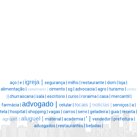
igreja |
aço |
e |
segurança |
milho |
restaurante |
dom |
loja |
alimentação |
cimento |
sg |
advocacia |
agro |
turismo |
veterinario |
verbo
|
churrascaria |
sala |
escritorio |
curso |
roraima |
casa |
mercantil |
|
advogado |
locais |
noticias |
farmácia |
celular |
serviços |
a |
tela |
hospital |
shopping |
vagas |
carros |
servi |
geladeira |
guia |
receita |
' |
aluguel |
agropet |
material |
academia |
vendedor |
prefeitura |
advogados |
restaurantes |
bebidas |