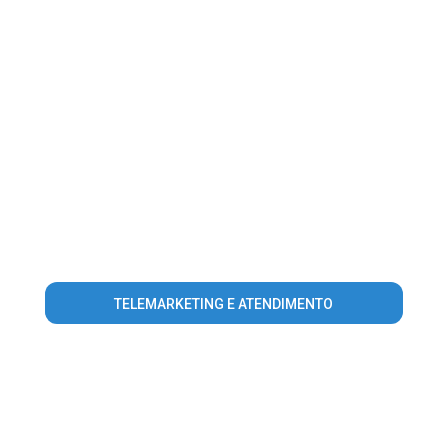
TELEMARKETING E ATENDIMENTO
Warning
: Invalid argument supplied for foreach() in
/home/guiaroraima/www/conteudo_lista_area_atuacao.php
on line
56