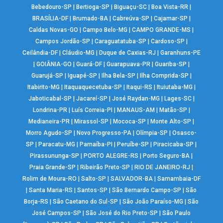
Bebedouro-SP
|
Bertioga-SP
|
Biguaçu-SC
|
Boa Vista-RR
|
BRASÍLIA-DF
|
Brumado-BA
|
Cabreúva-SP
|
Cajamar-SP
|
Caldas Novas-GO
|
Campo Belo-MG
|
CAMPO GRANDE-MS
|
Campos Jordão-SP
|
Caraguatatuba-SP
|
Cardoso-SP
|
Ceilândia-DF
|
Cláudio-MG
|
Duque de Caxias-RJ
|
Garanhuns-PE
|
GOIÂNIA-GO
|
Guará-DF
|
Guarapuava-PR
|
Guariba-SP
|
Guarujá-SP
|
Iguapé-SP
|
Ilha Bela-SP
|
Ilha Comprida-SP
|
Itabirito-MG
|
Itaquaquecetuba-SP
|
Itaqui-RS
|
Ituiutaba-MG
|
Jaboticabal-SP
|
Jacareí-SP
|
José Raydan-MG
|
Lages-SC
|
Londrina-PR
|
Luís Correia-PI
|
MANAUS-AM
|
Matão-SP
|
Medianeira-PR
|
Mirassol-SP
|
Mococa-SP
|
Monte Alto-SP
|
Morro Agudo-SP
|
Novo Progresso-PA
|
Olímpia-SP
|
Osasco-
SP
|
Paracatu-MG
|
Parnaíba-PI
|
Peruíbe-SP
|
Piracicaba-SP
|
Pirassununga-SP
|
PORTO ALEGRE-RS
|
Porto Seguro-BA
|
Praia Grande-SP
|
Ribeirão Preto-SP
|
RIO DE JANEIRO-RJ
|
Rolim de Moura-RO
|
Salto-SP
|
SALVADOR-BA
|
Samambaia-DF
|
Santa Maria-RS
|
Santos-SP
|
São Bernardo Campo-SP
|
São
Borja-RS
|
São Caetano do Sul-SP
|
São João Paraíso-MG
|
São
José Campos-SP
|
São José do Rio Preto-SP
|
São Paulo