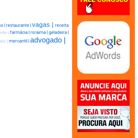
vagas |
so |
restaurante |
receita
farmácia |
roraima |
geladeira |
erbo |
advogado |
mercantil |
ario |