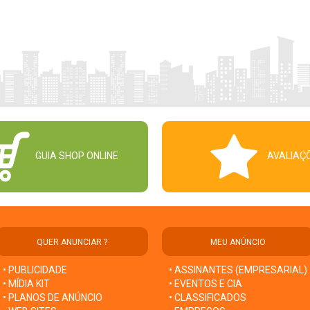
GUIA SHOP ONLINE
AVALIAÇ
QUER ANUNCIAR ?
MEU ANÚNCIO
• PUBLICIDADE
• ASSINANTES (EMPRESARIAL)
• MÍDIA KIT
• EVENTOS E CIA
• PLANOS DE ANÚNCIO
• CLASSIFICADOS