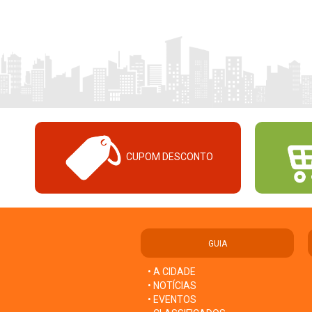
CUPOM DESCONTO
GUIA
• A CIDADE
• NOTÍCIAS
• EVENTOS