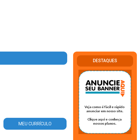
DESTAQUES
rea_atuacao.php
on line
56
MEU CURRÍCULO