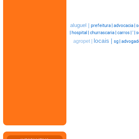
aluguel |
prefeitura |
advocacia |
s
|
hospital |
churrascaria |
carros |
' |
s
locais |
agropet |
sg |
advogado