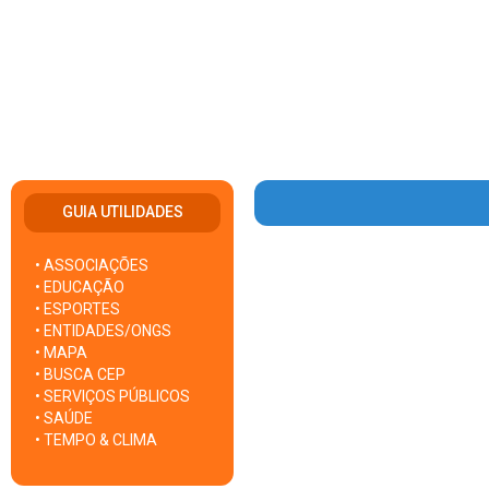
GUIA UTILIDADES
• ASSOCIAÇÕES
Warning
: Invalid argument
• EDUCAÇÃO
• ESPORTES
• ENTIDADES/ONGS
• MAPA
• BUSCA CEP
• SERVIÇOS PÚBLICOS
• SAÚDE
• TEMPO & CLIMA