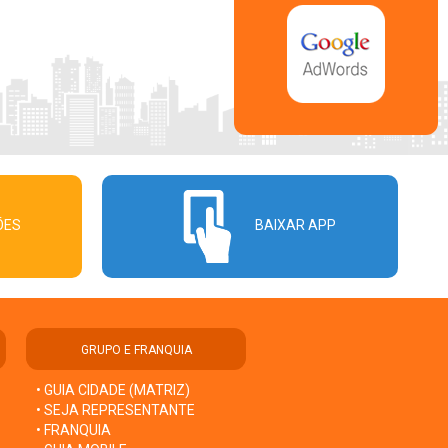
ÕES
BAIXAR APP
GRUPO E FRANQUIA
• GUIA CIDADE (MATRIZ)
• SEJA REPRESENTANTE
• FRANQUIA