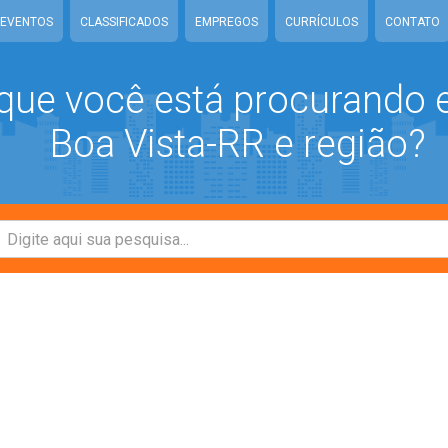
EVENTOS
CLASSIFICADOS
EMPREGOS
CURRÍCULOS
CONTATO
que você está procurando
Boa Vista-RR e região?