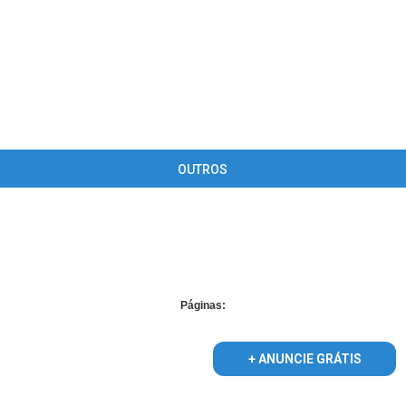
OUTROS
 supplied for foreach() in
/home/guiaroraima/www/conteudo_lista_a
Páginas:
+ ANUNCIE GRÁTIS