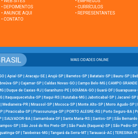
• WEB SITES
• EMPREGOS
• DEPOIMENTOS
• CURRÍCULOS
• ANUNCIE AQUI
• REPRESENTANTES
• CONTATO
MAIS CIDADES ONLINE
-GO
|
Apiaí-SP
|
Aracaju-SE
|
Arujá-SP
|
Barretos-SP
|
Batatais-SP
|
Bauru-SP
|
Be
breúva-SP
|
Cajamar-SP
|
Caldas Novas-GO
|
Campo Belo-MG
|
CAMPO GRANDE
MG
|
Duque de Caxias-RJ
|
Garanhuns-PE
|
GOIÂNIA-GO
|
Guará-DF
|
Guarapuava
MG
|
Itaquaquecetuba-SP
|
Itaqui-RS
|
Ituiutaba-MG
|
Jaboticabal-SP
|
Jacareí-SP
|
Medianeira-PR
|
Mirassol-SP
|
Mococa-SP
|
Monte Alto-SP
|
Morro Agudo-SP
|
SP
|
Piracicaba-SP
|
Pirassununga-SP
|
PORTO ALEGRE-RS
|
Porto Seguro-BA
|
P
P
|
SALVADOR-BA
|
Samambaia-DF
|
Santa Maria-RS
|
Santos-SP
|
São Bernard
Campos-SP
|
São José do Rio Preto-SP
|
São Paulo (Itaquera)-SP
|
São Pedro-SP
guatinga-DF
|
Taiobeiras-MG
|
Tangará da Serra-MT
|
Tarauacá-AC
|
TERESINA-PI