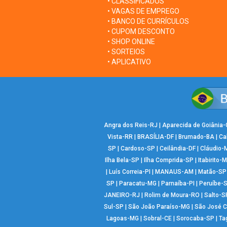
• CLASSIFICADOS
• VAGAS DE EMPREGO
• BANCO DE CURRÍCULOS
• CUPOM DESCONTO
• SHOP ONLINE
• SORTEIOS
• APLICATIVO
Angra dos Reis-RJ
|
Aparecida de Goiânia
Vista-RR
|
BRASÍLIA-DF
|
Brumado-BA
|
Ca
SP
|
Cardoso-SP
|
Ceilândia-DF
|
Cláudio-
Ilha Bela-SP
|
Ilha Comprida-SP
|
Itabirito-
|
Luís Correia-PI
|
MANAUS-AM
|
Matão-SP
SP
|
Paracatu-MG
|
Parnaíba-PI
|
Peruíbe-
JANEIRO-RJ
|
Rolim de Moura-RO
|
Salto-S
Sul-SP
|
São João Paraíso-MG
|
São José 
Lagoas-MG
|
Sobral-CE
|
Sorocaba-SP
|
Ta