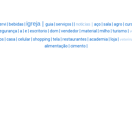
igreja |
ervi |
bebidas |
guia |
serviços |
|
noticias |
aço |
sala |
agro |
cur
egurança |
a |
e |
escritorio |
dom |
vendedor |
material |
milho |
turismo |
v
s |
casa |
celular |
shopping |
tela |
restaurantes |
academia |
loja |
veterin
alimentação |
cimento |