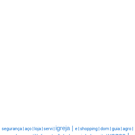
igreja |
segurança |
aço |
loja |
servi |
e |
shopping |
dom |
guia |
agro |