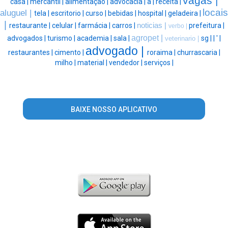
vagas |
casa |
mercantil |
alimentação |
advocacia |
a |
receita |
locais
aluguel |
tela |
escritorio |
curso |
bebidas |
hospital |
geladeira |
|
restaurante |
celular |
farmácia |
carros |
noticias |
prefeitura |
verbo |
agropet |
advogados |
turismo |
academia |
sala |
sg |
|
' |
veterinario |
advogado |
restaurantes |
cimento |
roraima |
churrascaria |
milho |
material |
vendedor |
serviços |
BAIXE NOSSO APLICATIVO