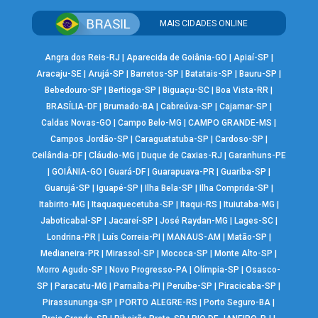
MAIS CIDADES ONLINE
Angra dos Reis-RJ
|
Aparecida de Goiânia-GO
|
Apiaí-SP
|
Aracaju-SE
|
Arujá-SP
|
Barretos-SP
|
Batatais-SP
|
Bauru-SP
|
Bebedouro-SP
|
Bertioga-SP
|
Biguaçu-SC
|
Boa Vista-RR
|
BRASÍLIA-DF
|
Brumado-BA
|
Cabreúva-SP
|
Cajamar-SP
|
Caldas Novas-GO
|
Campo Belo-MG
|
CAMPO GRANDE-MS
|
Campos Jordão-SP
|
Caraguatatuba-SP
|
Cardoso-SP
|
Ceilândia-DF
|
Cláudio-MG
|
Duque de Caxias-RJ
|
Garanhuns-PE
|
GOIÂNIA-GO
|
Guará-DF
|
Guarapuava-PR
|
Guariba-SP
|
Guarujá-SP
|
Iguapé-SP
|
Ilha Bela-SP
|
Ilha Comprida-SP
|
Itabirito-MG
|
Itaquaquecetuba-SP
|
Itaqui-RS
|
Ituiutaba-MG
|
Jaboticabal-SP
|
Jacareí-SP
|
José Raydan-MG
|
Lages-SC
|
Londrina-PR
|
Luís Correia-PI
|
MANAUS-AM
|
Matão-SP
|
Medianeira-PR
|
Mirassol-SP
|
Mococa-SP
|
Monte Alto-SP
|
Morro Agudo-SP
|
Novo Progresso-PA
|
Olímpia-SP
|
Osasco-
SP
|
Paracatu-MG
|
Parnaíba-PI
|
Peruíbe-SP
|
Piracicaba-SP
|
Pirassununga-SP
|
PORTO ALEGRE-RS
|
Porto Seguro-BA
|