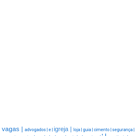
vagas |
igreja |
advogados |
e |
loja |
guia |
cimento |
segurança |