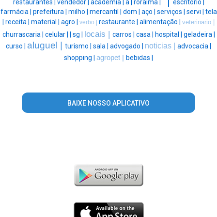
' |
restaurantes |
vendedor |
academia |
a |
roraima |
escritorio |
farmácia |
prefeitura |
milho |
mercantil |
dom |
aço |
serviços |
servi |
tela
|
receita |
material |
agro |
restaurante |
alimentação |
veterinario |
verbo |
locais |
churrascaria |
celular |
|
sg |
carros |
casa |
hospital |
geladeira |
aluguel |
noticias |
curso |
turismo |
sala |
advogado |
advocacia |
shopping |
agropet |
bebidas |
BAIXE NOSSO APLICATIVO