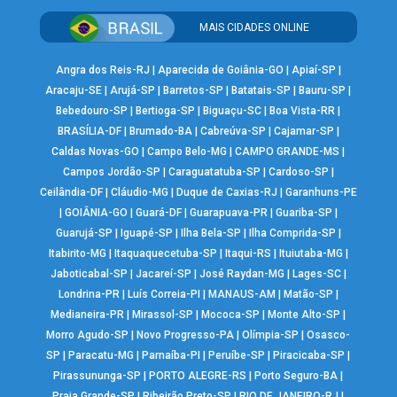
MAIS CIDADES ONLINE
Angra dos Reis-RJ
|
Aparecida de Goiânia-GO
|
Apiaí-SP
|
Aracaju-SE
|
Arujá-SP
|
Barretos-SP
|
Batatais-SP
|
Bauru-SP
|
Bebedouro-SP
|
Bertioga-SP
|
Biguaçu-SC
|
Boa Vista-RR
|
BRASÍLIA-DF
|
Brumado-BA
|
Cabreúva-SP
|
Cajamar-SP
|
Caldas Novas-GO
|
Campo Belo-MG
|
CAMPO GRANDE-MS
|
Campos Jordão-SP
|
Caraguatatuba-SP
|
Cardoso-SP
|
Ceilândia-DF
|
Cláudio-MG
|
Duque de Caxias-RJ
|
Garanhuns-PE
|
GOIÂNIA-GO
|
Guará-DF
|
Guarapuava-PR
|
Guariba-SP
|
Guarujá-SP
|
Iguapé-SP
|
Ilha Bela-SP
|
Ilha Comprida-SP
|
Itabirito-MG
|
Itaquaquecetuba-SP
|
Itaqui-RS
|
Ituiutaba-MG
|
Jaboticabal-SP
|
Jacareí-SP
|
José Raydan-MG
|
Lages-SC
|
Londrina-PR
|
Luís Correia-PI
|
MANAUS-AM
|
Matão-SP
|
Medianeira-PR
|
Mirassol-SP
|
Mococa-SP
|
Monte Alto-SP
|
Morro Agudo-SP
|
Novo Progresso-PA
|
Olímpia-SP
|
Osasco-
SP
|
Paracatu-MG
|
Parnaíba-PI
|
Peruíbe-SP
|
Piracicaba-SP
|
Pirassununga-SP
|
PORTO ALEGRE-RS
|
Porto Seguro-BA
|
Praia Grande-SP
|
Ribeirão Preto-SP
|
RIO DE JANEIRO-RJ
|