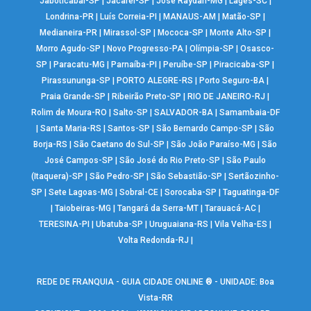
Jaboticabal-SP
|
Jacareí-SP
|
José Raydan-MG
|
Lages-SC
|
Londrina-PR
|
Luís Correia-PI
|
MANAUS-AM
|
Matão-SP
|
Medianeira-PR
|
Mirassol-SP
|
Mococa-SP
|
Monte Alto-SP
|
Morro Agudo-SP
|
Novo Progresso-PA
|
Olímpia-SP
|
Osasco-
SP
|
Paracatu-MG
|
Parnaíba-PI
|
Peruíbe-SP
|
Piracicaba-SP
|
Pirassununga-SP
|
PORTO ALEGRE-RS
|
Porto Seguro-BA
|
Praia Grande-SP
|
Ribeirão Preto-SP
|
RIO DE JANEIRO-RJ
|
Rolim de Moura-RO
|
Salto-SP
|
SALVADOR-BA
|
Samambaia-DF
|
Santa Maria-RS
|
Santos-SP
|
São Bernardo Campo-SP
|
São
Borja-RS
|
São Caetano do Sul-SP
|
São João Paraíso-MG
|
São
José Campos-SP
|
São José do Rio Preto-SP
|
São Paulo
(Itaquera)-SP
|
São Pedro-SP
|
São Sebastião-SP
|
Sertãozinho-
SP
|
Sete Lagoas-MG
|
Sobral-CE
|
Sorocaba-SP
|
Taguatinga-DF
|
Taiobeiras-MG
|
Tangará da Serra-MT
|
Tarauacá-AC
|
TERESINA-PI
|
Ubatuba-SP
|
Uruguaiana-RS
|
Vila Velha-ES
|
Volta Redonda-RJ
|
REDE DE FRANQUIA - GUIA CIDADE ONLINE ® - UNIDADE: Boa
Vista-RR