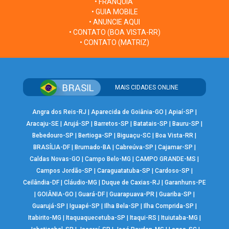
• FRANQUIA
• GUIA MOBILE
• ANUNCIE AQUI
• CONTATO (BOA VISTA-RR)
• CONTATO (MATRIZ)
MAIS CIDADES ONLINE
Angra dos Reis-RJ
|
Aparecida de Goiânia-GO
|
Apiaí-SP
|
Aracaju-SE
|
Arujá-SP
|
Barretos-SP
|
Batatais-SP
|
Bauru-SP
|
Bebedouro-SP
|
Bertioga-SP
|
Biguaçu-SC
|
Boa Vista-RR
|
BRASÍLIA-DF
|
Brumado-BA
|
Cabreúva-SP
|
Cajamar-SP
|
Caldas Novas-GO
|
Campo Belo-MG
|
CAMPO GRANDE-MS
|
Campos Jordão-SP
|
Caraguatatuba-SP
|
Cardoso-SP
|
Ceilândia-DF
|
Cláudio-MG
|
Duque de Caxias-RJ
|
Garanhuns-PE
|
GOIÂNIA-GO
|
Guará-DF
|
Guarapuava-PR
|
Guariba-SP
|
Guarujá-SP
|
Iguapé-SP
|
Ilha Bela-SP
|
Ilha Comprida-SP
|
Itabirito-MG
|
Itaquaquecetuba-SP
|
Itaqui-RS
|
Ituiutaba-MG
|