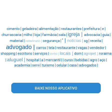
cimento |
geladeira |
alimentação |
restaurantes |
prefeitura |
e |
igreja |
churrascaria |
milho |
loja |
farmácia |
sala |
advocacia |
guia |
' |
noticias |
material |
segurança |
sg |
receita |
veterinario |
advogado |
carros |
tela |
restaurante |
vagas |
vendedor |
locais |
shopping |
escritorio |
serviços |
dom |
agropet |
roraima
verbo |
aluguel |
|
hospital |
a |
mercantil |
|
curso |
bebidas |
agro |
aço |
academia |
servi |
turismo |
celular |
casa |
advogados |
BAIXE NOSSO APLICATIVO