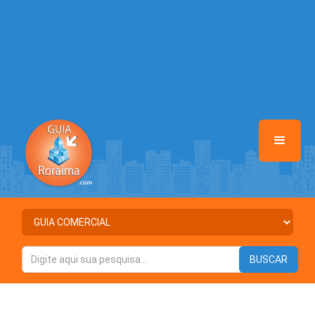
Warning
: Illegal string offset 'DESTAQUE' in
/home/guiaroraima/www/class-mb/Seguranca.Class.php
on line
37
Warning
: Illegal string offset 'STATUS' in
/home/guiaroraima/www/class-mb/Seguranca.Class.php
on line
37