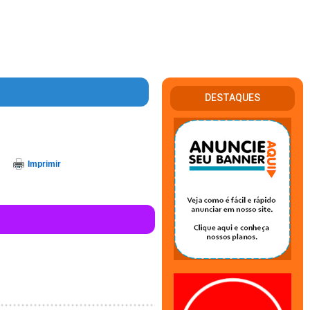
DESTAQUES
Imprimir