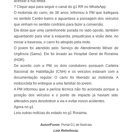
acessar a rua Midiã.
? Clique aqui para seguir o canal do g1 RR no WhatsApp
O motorista do carro, de 38 anos, informou à PM que trafegava
no sentido Centro-bairro e aguardava a passagem dos veículos
que vinham no sentido contrário para fazer a conversão.
Ele disse que uma caminhonete parada no lado oposto, também
aguardando para virar à esquerda, prejudicava a visão dele. Ao
iniciar a travessia, o carro foi atingido pela moto.
O jovem foi atendido pelo Serviço de Atendimento Móvel de
Urgência (Samu). Ele foi levado ao Hospital Geral de Roraima
(HGR).
De acordo com a PM, os dois condutores possuem Carteira
Nacional de Habilitação (CNH) e os veículos estavam com a
documentação regular. O carro foi liberado ao motorista. A
motocicleta foi entregue a uma familiar do jovem.
A PM informou que a perícia técnica não foi acionada porque a
posição dos veículos e o ponto de impacto já haviam sido
alterados para desobstruir a via e evitar novos acidentes.
Agora no g1
Leia outras notícias do estado no g1 Roraima.
Autor/Fonte:
Portal G1 de Notícias
Link Referência: