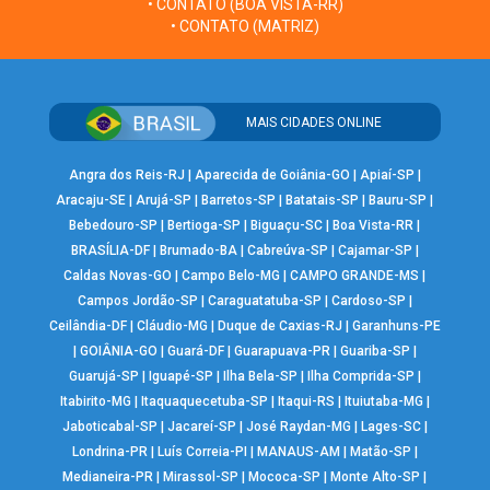
• CONTATO (BOA VISTA-RR)
• CONTATO (MATRIZ)
MAIS CIDADES ONLINE
Angra dos Reis-RJ
|
Aparecida de Goiânia-GO
|
Apiaí-SP
|
Aracaju-SE
|
Arujá-SP
|
Barretos-SP
|
Batatais-SP
|
Bauru-SP
|
Bebedouro-SP
|
Bertioga-SP
|
Biguaçu-SC
|
Boa Vista-RR
|
BRASÍLIA-DF
|
Brumado-BA
|
Cabreúva-SP
|
Cajamar-SP
|
Caldas Novas-GO
|
Campo Belo-MG
|
CAMPO GRANDE-MS
|
Campos Jordão-SP
|
Caraguatatuba-SP
|
Cardoso-SP
|
Ceilândia-DF
|
Cláudio-MG
|
Duque de Caxias-RJ
|
Garanhuns-PE
|
GOIÂNIA-GO
|
Guará-DF
|
Guarapuava-PR
|
Guariba-SP
|
Guarujá-SP
|
Iguapé-SP
|
Ilha Bela-SP
|
Ilha Comprida-SP
|
Itabirito-MG
|
Itaquaquecetuba-SP
|
Itaqui-RS
|
Ituiutaba-MG
|
Jaboticabal-SP
|
Jacareí-SP
|
José Raydan-MG
|
Lages-SC
|
Londrina-PR
|
Luís Correia-PI
|
MANAUS-AM
|
Matão-SP
|
Medianeira-PR
|
Mirassol-SP
|
Mococa-SP
|
Monte Alto-SP
|