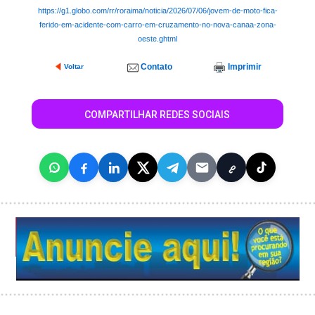
https://g1.globo.com/rr/roraima/noticia/2026/07/06/jovem-de-moto-fica-
ferido-em-acidente-com-carro-em-cruzamento-no-nova-canaa-zona-
oeste.ghtml
Contato
Imprimir
Voltar
COMPARTILHAR REDES SOCIAIS