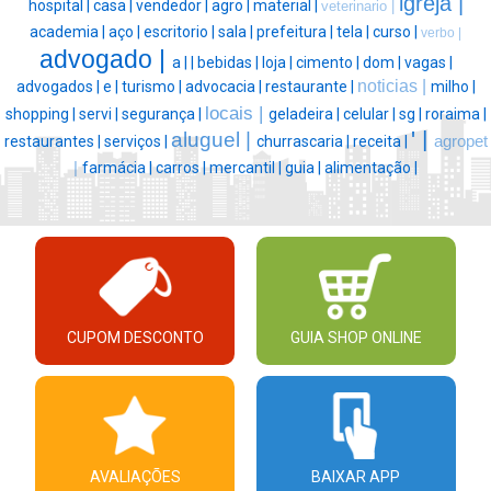
igreja |
hospital |
casa |
vendedor |
agro |
material |
veterinario |
academia |
aço |
escritorio |
sala |
prefeitura |
tela |
curso |
verbo |
advogado |
a |
|
bebidas |
loja |
cimento |
dom |
vagas |
noticias |
advogados |
e |
turismo |
advocacia |
restaurante |
milho |
locais |
shopping |
servi |
segurança |
geladeira |
celular |
sg |
roraima |
' |
aluguel |
restaurantes |
serviços |
churrascaria |
receita |
agropet
|
farmácia |
carros |
mercantil |
guia |
alimentação |
CUPOM DESCONTO
GUIA SHOP ONLINE
AVALIAÇÕES
BAIXAR APP