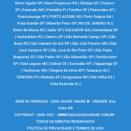
Morro Agudo-SP
|
Novo Progresso-PA
|
Olímpia-SP
|
Osasco-
SP
|
Paracatu-MG
|
Parnaíba-PI
|
Peruíbe-SP
|
Piracicaba-SP
|
Pirassununga-SP
|
PORTO ALEGRE-RS
|
Porto Seguro-BA
|
Praia Grande-SP
|
Ribeirão Preto-SP
|
RIO DE JANEIRO-RJ
|
Rolim de Moura-RO
|
Salto-SP
|
SALVADOR-BA
|
Samambaia-DF
|
Santa Maria-RS
|
Santos-SP
|
São Bernardo Campo-SP
|
São
Borja-RS
|
São Caetano do Sul-SP
|
São João Paraíso-MG
|
São
José Campos-SP
|
São José do Rio Preto-SP
|
São Paulo
(Itaquera)-SP
|
São Pedro-SP
|
São Sebastião-SP
|
Sertãozinho-
SP
|
Sete Lagoas-MG
|
Sobral-CE
|
Sorocaba-SP
|
Taguatinga-DF
|
Taiobeiras-MG
|
Tangará da Serra-MT
|
Tarauacá-AC
|
TERESINA-PI
|
Ubatuba-SP
|
Uruguaiana-RS
|
Vila Velha-ES
|
Volta Redonda-RJ
|
REDE DE FRANQUIA - GUIA CIDADE ONLINE ® - UNIDADE: Boa
Vista-RR
COPYRIGHT • 2006-2021 -
WWW.GUIACIDADEONLINE.COM.BR
-
TODOS OS DIREITOS RESERVADOS
POLÍTICA DE PRIVACIDADE E TERMOS DE USO