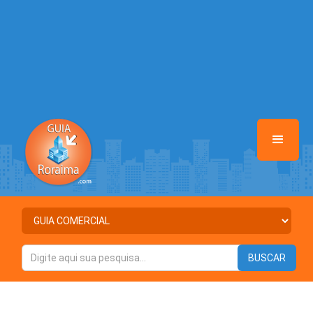
Warning
: Illegal string offset 'DESTAQUE' in
/home/guiaroraima/www/class-mb/Seguranca.Class.php
on line
37
Warning
: Illegal string offset 'STATUS' in
/home/guiaroraima/www/class-mb/Seguranca.Class.php
on line
37